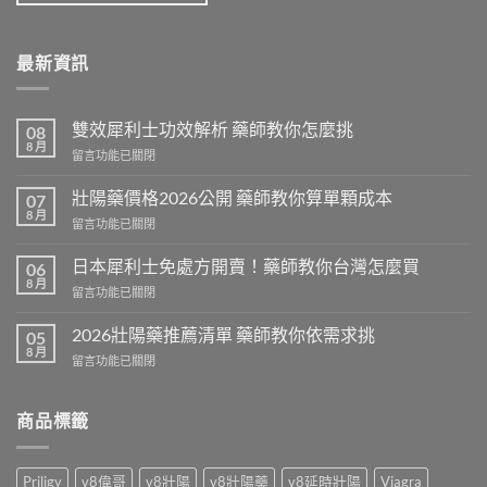
最新資訊
雙效犀利士功效解析 藥師教你怎麼挑
08
8 月
在
留言功能已關閉
〈雙
效
壯陽藥價格2026公開 藥師教你算單顆成本
07
犀
8 月
在
留言功能已關閉
利
〈壯
士
陽
日本犀利士免處方開賣！藥師教你台灣怎麼買
功
06
藥
8 月
效
在
留言功能已關閉
價
解
〈日
格
析
本
2026壯陽藥推薦清單 藥師教你依需求挑
2026
05
藥
犀
8 月
公
師
在
留言功能已關閉
利
開
教
〈2026
士
藥
你
壯
免
師
怎
陽
商品標籤
處
教
麼
藥
方
你
挑〉
推
開
算
中
薦
賣！
Priligy
v8偉哥
v8壯陽
v8壯陽藥
v8延時壯陽
Viagra
單