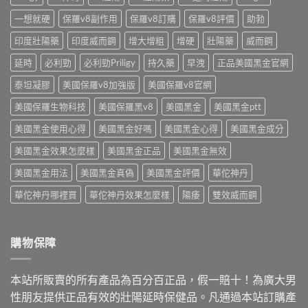
清
藥
顆
單
師
一想就硬
保羅v8副作用
保羅v8訂購
保羅v8評價
助勃
成
藥
教
本〉
師
印度壯陽藥
印度威而鋼
增大增粗
增硬
壯陽藥
威而鋼
你
中
教
台
你
延時
必利勁
必利勁Priligy
持久藥
早洩
正品美國黑金官網
灣
依
怎
需
泰坦凝膠
美國保羅v8加強版
美國保羅v8官網
麼
求
買〉
美國保羅生物科技
美國保羅黑v8
美國黑金
美國黑金ptt
挑〉
中
中
美國黑金使用心得
美國黑金好嗎
美國黑金心得
美國黑金成分
美國黑金效果怎麼樣
美國黑金正品
美國黑金無效
美國黑金用法
美國黑金真偽
美國黑金評價
華佗神丹
華佗神丹哪裡買
華佗神丹效果怎麼樣
陽痿
雙效威而鋼
購物保障
本站所販賣的所有產品為百分百正品，假一賠十！為廣大男
性朋友提供正品有效的壯陽延時保健品。凡通過本站訂購產