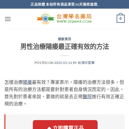
跳
正品保證 本站所有商品享受30天無效退款.
轉
至
0
內
容
健康資訊
男性治療陽痿最正確有效的方法
POSTED ON
2023-03-22
BY
台灣印度藥
怎樣治療
陽痿
最有效？專家表示，陽痿的治療方法很多，但
是所有的治療方法都是要針對患者自身情況而定的，因此，
首先對於患者來說，要做的就是去正規
醫院
進行有效正確正
規的治療。
🔥 立即購買正品