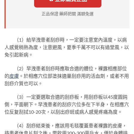
正品保證 藥師把關 滿額免運
（1）給早洩患者刮痧時，一定要注意室內溫度，以病
人感覺稍熱為度，注意避風，夏季千萬不可以有過堂風，以
免引起新病。
（2）早洩患者刮痧時應取合適的體位，裸露相應部位
的
皮膚
。於相應穴位部塗抹適量刮痧用的活血劑，或者不用
刮痧介質也可以。
（3）一定要選取合適的刮痧板，用刮痧板以45度圓鈍
側，平面朝下。早洩患者的刮痧穴位多在下半身，在相應穴
位反复刮拭10-20次，以刮出痧斑或病人感覺疼痛為度。
（4）刮痧結束後，應該用毛毯覆蓋患者裸露的皮膚，
待患者休息片刻之後，需飲用200-300毫升水，便於身體排