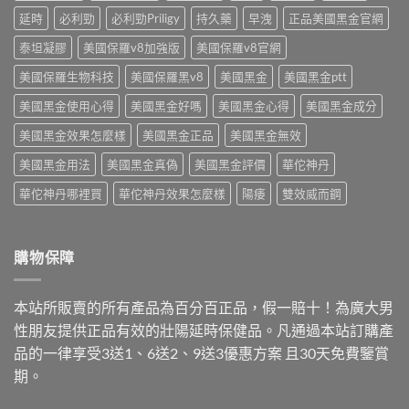
3
解
延時
必利勁
必利勁Priligy
持久藥
早洩
正品美國黑金官網
大
析
陷
學
泰坦凝膠
美國保羅v8加強版
美國保羅v8官網
阱〉
名
中
美國保羅生物科技
美國保羅黑v8
美國黑金
美國黑金ptt
藥〉
中
美國黑金使用心得
美國黑金好嗎
美國黑金心得
美國黑金成分
美國黑金效果怎麼樣
美國黑金正品
美國黑金無效
美國黑金用法
美國黑金真偽
美國黑金評價
華佗神丹
華佗神丹哪裡買
華佗神丹效果怎麼樣
陽痿
雙效威而鋼
購物保障
本站所販賣的所有產品為百分百正品，假一賠十！為廣大男
性朋友提供正品有效的壯陽延時保健品。凡通過本站訂購產
品的一律享受3送1、6送2、9送3優惠方案 且30天免費鑒賞
期。