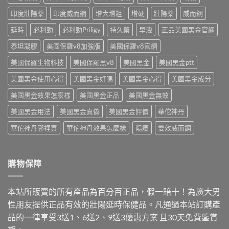
藥
教
本〉
師
印度壯陽藥
印度威而鋼
增大增粗
增硬
壯陽藥
威而鋼
你
中
教
台
你
延時
必利勁
必利勁Priligy
持久藥
早洩
正品美國黑金官網
灣
依
怎
需
泰坦凝膠
美國保羅v8加強版
美國保羅v8官網
麼
求
買〉
美國保羅生物科技
美國保羅黑v8
美國黑金
美國黑金ptt
挑〉
中
中
美國黑金使用心得
美國黑金好嗎
美國黑金心得
美國黑金成分
美國黑金效果怎麼樣
美國黑金正品
美國黑金無效
美國黑金用法
美國黑金真偽
美國黑金評價
華佗神丹
華佗神丹哪裡買
華佗神丹效果怎麼樣
陽痿
雙效威而鋼
購物保障
本站所販賣的所有產品為百分百正品，假一賠十！為廣大男
性朋友提供正品有效的壯陽延時保健品。凡通過本站訂購產
品的一律享受3送1、6送2、9送3優惠方案 且30天免費鑒賞