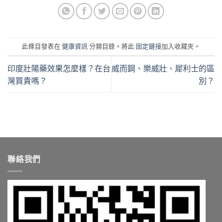
此條目發表在
健康資訊
分類目錄。將此
固定鏈接
加入收藏夾。
印度壯陽藥效果怎麼樣？在台
威而鋼、樂威壯、犀利士的區
灣買貴嗎？
別？
聯絡我們