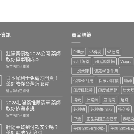
新資訊
商品標籤
Priligy
v8偉哥
v8壯陽
壯陽藥價格2026公開 藥師
教你算單顆成本
v8壯陽藥
v8延時壯陽
Viagra
在
留言功能已關閉
一想就硬
保羅v8副作用
〈壯
陽
日本犀利士免處方開賣！
保羅v8訂購
保羅v8評價
助勃
藥
藥師教你台灣怎麼買
價
印度壯陽藥
印度威而鋼
增大
在
留言功能已關閉
格
〈日
2026
增硬
壯陽藥
威而鋼
延時
本
公
2026壯陽藥推薦清單 藥師
犀
開
教你依需求挑
必利勁
必利勁Priligy
持久藥
利
藥
在
留言功能已關閉
士
師
早洩
正品美國黑金官網
泰坦
〈2026
免
教
壯
處
壯陽藥貨到付款安全嗎？
你
美國保羅v8加強版
美國保羅v8
陽
方
藥師點破3大陷阱
算