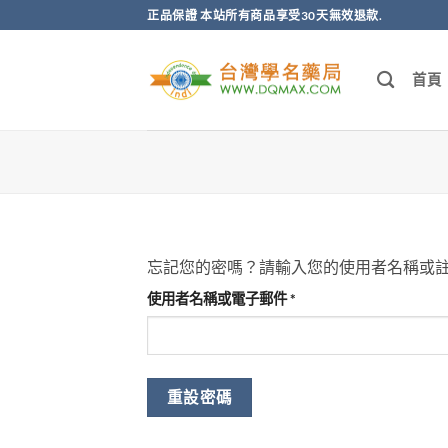
跳
正品保證 本站所有商品享受30天無效退款.
轉
至
首頁
內
容
忘記您的密嗎？請輸入您的使用者名稱或
必
使用者名稱或電子郵件
*
填
重設密碼