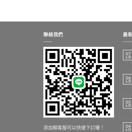
聯絡我們
最
07
8 月
06
8 月
05
8 月
04
添加賴客服可以快速下訂喔！
8 月