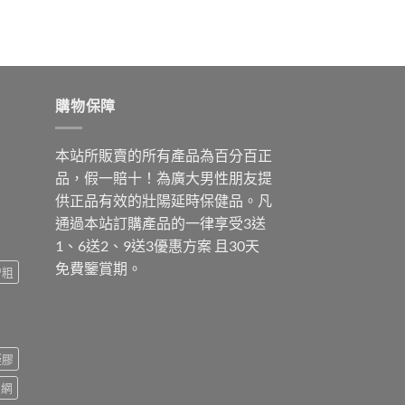
購物保障
本站所販賣的所有產品為百分百正
品，假一賠十！為廣大男性朋友提
供正品有效的壯陽延時保健品。凡
通過本站訂購產品的一律享受3送
1、6送2、9送3優惠方案 且30天
免費鑒賞期。
增粗
凝膠
官網