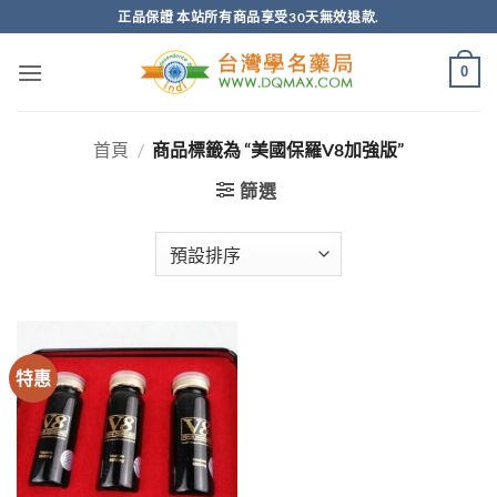
跳
正品保證 本站所有商品享受30天無效退款.
轉
至
0
內
容
首頁
/
商品標籤為 “美國保羅V8加強版”
篩選
特惠