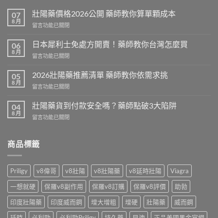
壯陽藥價格2026公開 藥師教你算單顆成本
07
8 月
在
留言功能已關閉
〈壯
陽
日本犀利士免處方開賣！藥師教你台灣怎麼買
06
藥
8 月
在
留言功能已關閉
價
〈日
格
本
2026壯陽藥推薦清單 藥師教你依需求挑
2026
05
犀
8 月
公
在
留言功能已關閉
利
開
〈2026
士
藥
壯
壯陽藥貨到付款安全嗎？藥師點破3大陷阱
免
04
師
陽
8 月
處
教
在
留言功能已關閉
藥
方
你
〈壯
推
開
算
陽
薦
賣！
單
藥
商品標籤
清
藥
顆
貨
單
師
成
到
藥
教
本〉
付
師
Priligy
v8偉哥
v8壯陽
v8壯陽藥
v8延時壯陽
Viagra
你
中
款
教
台
安
你
一想就硬
保羅v8副作用
保羅v8訂購
保羅v8評價
助勃
灣
全
依
怎
嗎？
印度壯陽藥
印度威而鋼
增大增粗
增硬
壯陽藥
威而鋼
需
麼
藥
求
買〉
師
延時
必利勁
必利勁Priligy
持久藥
早洩
正品美國黑金官網