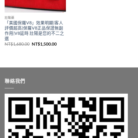
壯陽藥
「美國保羅V8」效果明顯|客人
評價超高|保羅V8正品保證無副
作用|V8延時 壯陽是您的不二之
選
原
目
NT$
1,680.00
NT$
1,500.00
始
前
價
價
格：
格：
NT$1,680.00。
NT$1,500.00。
聯絡我們