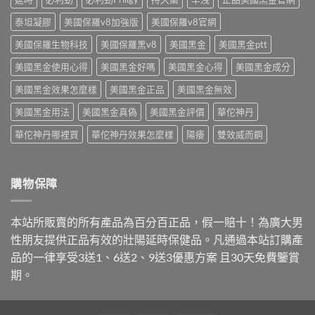
挑〉
中
點
中
破
泰坦凝膠
美國保羅v8加強版
美國保羅v8官網
3
美國保羅生物科技
美國保羅黑v8
美國黑金
美國黑金ptt
大
陷
美國黑金使用心得
美國黑金好嗎
美國黑金心得
美國黑金成分
阱〉
中
美國黑金效果怎麼樣
美國黑金正品
美國黑金無效
美國黑金用法
美國黑金真偽
美國黑金評價
華佗神丹
華佗神丹哪裡買
華佗神丹效果怎麼樣
陽痿
雙效威而鋼
購物保障
本站所販賣的所有產品為百分百正品，假一賠十！為廣大男
性朋友提供正品有效的壯陽延時保健品。凡通過本站訂購產
品的一律享受3送1、6送2、9送3優惠方案 且30天免費鑒賞
期。