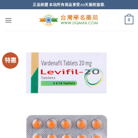
跳
正品保證 本站所有商品享受30天無效退款.
轉
至
0
內
容
特惠