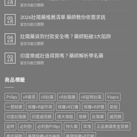
8 月
在
留言功能已關閉
〈日
本
2026壯陽藥推薦清單 藥師教你依需求挑
05
犀
8 月
在
留言功能已關閉
利
〈2026
士
壯
壯陽藥貨到付款安全嗎？藥師點破3大陷阱
免
04
陽
8 月
處
在
留言功能已關閉
藥
方
〈壯
推
開
陽
印度樂威壯值得買嗎？藥師解析學名藥
薦
03
賣！
藥
8 月
清
藥
在
留言功能已關閉
貨
單
師
〈印
到
藥
教
度
付
師
你
樂
商品標籤
款
教
台
威
安
你
灣
壯
全
依
怎
值
嗎？
Priligy
v8偉哥
v8壯陽
v8壯陽藥
v8延時壯陽
Viagra
需
麼
得
藥
求
買〉
買
師
一想就硬
保羅v8副作用
保羅v8訂購
保羅v8評價
助勃
挑〉
中
嗎？
點
中
藥
印度壯陽藥
印度威而鋼
增大增粗
增硬
壯陽藥
威而鋼
破
師
3
解
延時
必利勁
必利勁Priligy
持久藥
早洩
正品美國黑金官網
大
析
陷
學
泰坦凝膠
美國保羅v8加強版
美國保羅v8官網
阱〉