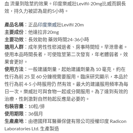
血 流量到陰莖的效果。印度樂威壯Levifil-20mg比威而鋼長
效，持久力被認為是約5小時。
產品名稱
：正品
印度樂威
壯Levifil 20m
主要成份
：他達拉非20mg
主要功效
：長效助勃 藥效時間24-36小時
適用人群
：成年男性性慾減退者、房事時間短。早泄患者。
使用本品時間長者，可使陰莖第二次發肓，年老體弱者，效
果會更好。
使用方法
：一般建議劑量，起始建議劑量為 10 毫克，約在
性行為前 25 至 60 分鐘視需要服用。臨床研究顯示，本品於
性行為前 4-5 小時服用仍 然有效。最大的建議服用頻率為每
日一次。樂威壯可與食物一起或分開服用。為了達到有效的
治療，性刺激對自然勃起反應是必要的。
包裝容量
：10粒/排
使用期限
：36個月
生產產地
：由德國拜耳醫藥保健有限公司授權印度 Radicon
Laboratories Ltd. 生產製造