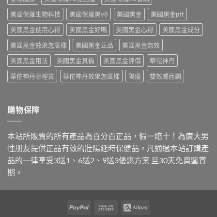
名
中
美國保羅生物科技
美國保羅黑v8
美國黑金
美國黑金ptt
藥〉
中
美國黑金使用心得
美國黑金好嗎
美國黑金心得
美國黑金成分
美國黑金效果怎麼樣
美國黑金正品
美國黑金無效
美國黑金用法
美國黑金真偽
美國黑金評價
華佗神丹
華佗神丹哪裡買
華佗神丹效果怎麼樣
陽痿
雙效威而鋼
購物保障
本站所販賣的所有產品為百分百正品，假一賠十！為廣大男
性朋友提供正品有效的壯陽延時保健品。凡通過本站訂購產
品的一律享受3送1、6送2、9送3優惠方案 且30天免費鑒賞
期。
PayPal
Cash
Alipay