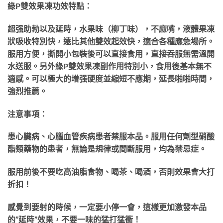
綠P雙效果凍功效特點：
超强助勃以及延時，水果味（柳丁味），不麻嘴，液體果凍
狀吸收特別快，遠比其他雙效起效快，適合各種應急場所。
服用方便，撕開小包裝後可以直接食用，直接吞服無需溫開
水送服。另外綠P雙效果凍副作用特別小，食用後基本無不
適感。可以極大的增强硬度並縮短不應期，延長啪啪時間，
強烈推薦。
注意事項：
患心臟病、心腦血管疾病患者禁服本品。服用任何劑型硝酸
酯類藥物的患者，無論是規律或間斷服用，均為禁忌症。
服用前後不要吃高油脂食物、喝茶、喝酒，否則效果會大打
折扣！
感覺到要射的時候，一定要小停一會，這樣更加激發本品
的”延時”效果，不要一味的猛打猛衝！