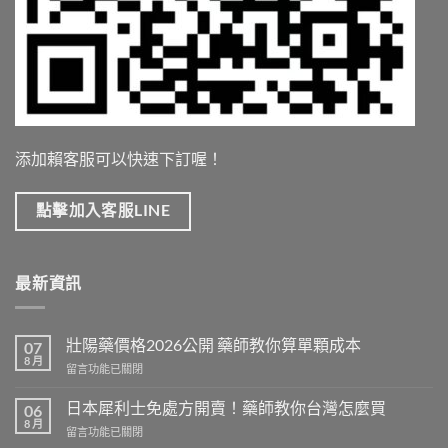
添加賴客服可以快速下訂喔！
點擊加入客服LINE
最新資訊
壯陽藥價格2026公開 藥師教你算單顆成本
07
8 月
在
留言功能已關閉
〈壯
陽
日本犀利士免處方開賣！藥師教你台灣怎麼買
06
藥
8 月
在
留言功能已關閉
價
〈日