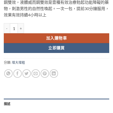
鋼雙效，液體威而鋼雙效是壹種有效治療勃起功能障礙的藥
物，刺激男性的自然性喚起。一次一包，提前30分鐘服用，
效果有效持續4小時以上
液體果凍威而鋼雙效版 Super P-Force Oral Jelly 160 mg/7包 數量
加入購物車
立即購買
分類:
增大增粗
描述