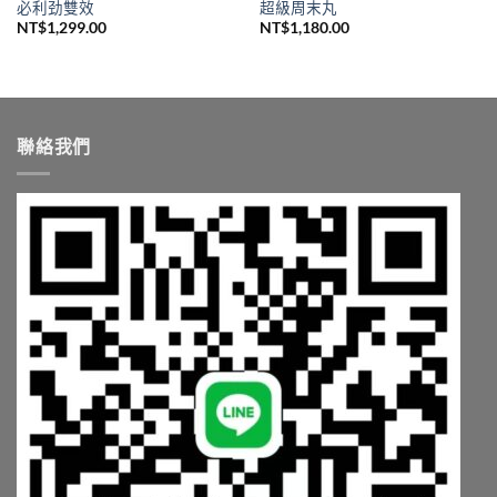
必利劲雙效
超級周末丸
NT$
1,299.00
NT$
1,180.00
,200.00。
聯絡我們