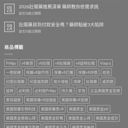
格
本
2026壯陽藥推薦清單 藥師教你依需求挑
2026
05
犀
8 月
公
在
留言功能已關閉
利
開
〈2026
士
藥
壯
壯陽藥貨到付款安全嗎？藥師點破3大陷阱
免
04
師
陽
8 月
處
教
在
留言功能已關閉
藥
方
你
〈壯
推
開
算
陽
薦
賣！
單
藥
商品標籤
清
藥
顆
貨
單
師
成
到
藥
教
本〉
付
師
Priligy
v8偉哥
v8壯陽
v8壯陽藥
v8延時壯陽
Viagra
你
中
款
教
台
安
你
一想就硬
保羅v8副作用
保羅v8訂購
保羅v8評價
助勃
灣
全
依
怎
嗎？
印度壯陽藥
印度威而鋼
增大增粗
增硬
壯陽藥
威而鋼
需
麼
藥
求
買〉
師
延時
必利勁
必利勁Priligy
持久藥
早洩
正品美國黑金官網
挑〉
中
點
中
破
泰坦凝膠
美國保羅v8加強版
美國保羅v8官網
3
美國保羅生物科技
美國保羅黑v8
美國黑金
美國黑金ptt
大
陷
美國黑金使用心得
美國黑金好嗎
美國黑金心得
美國黑金成分
阱〉
中
美國黑金效果怎麼樣
美國黑金正品
美國黑金無效