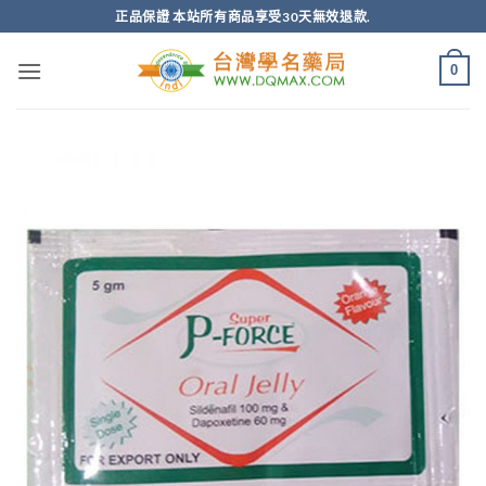
跳
正品保證 本站所有商品享受30天無效退款.
轉
至
0
內
容