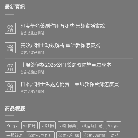
最新資訊
印度學名藥副作用有哪些 藥師實話實說
09
8 月
在
留言功能已關閉
〈印
度
雙效犀利士功效解析 藥師教你怎麼挑
08
學
8 月
在
留言功能已關閉
名
〈雙
藥
效
壯陽藥價格2026公開 藥師教你算單顆成本
副
07
犀
8 月
作
在
留言功能已關閉
利
用
〈壯
士
有
陽
日本犀利士免處方開賣！藥師教你台灣怎麼買
功
06
哪
藥
8 月
效
些
在
留言功能已關閉
價
解
藥
〈日
格
析
師
本
2026
藥
實
犀
商品標籤
公
師
話
利
開
教
實
士
藥
你
說〉
免
師
Priligy
v8偉哥
v8壯陽
v8壯陽藥
v8延時壯陽
Viagra
怎
中
處
教
麼
方
你
一想就硬
保羅v8副作用
保羅v8訂購
保羅v8評價
助勃
挑〉