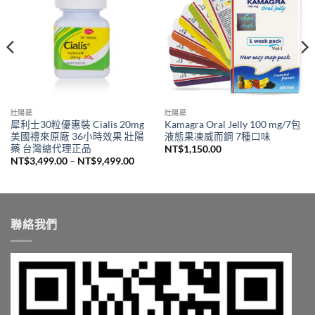
壯陽藥
壯陽藥
犀利士30粒優惠裝 Cialis 20mg
Kamagra Oral Jelly 100 mg/7包
美國禮來原廠 36小時效果 壯陽
液態果凍威而鋼 7種口味
藥 台灣總代理正品
NT$
1,150.00
價
NT$
3,499.00
–
NT$
9,499.00
格
範
,680.00。
圍：
NT$3,499.00
到
NT$9,499.00
聯絡我們