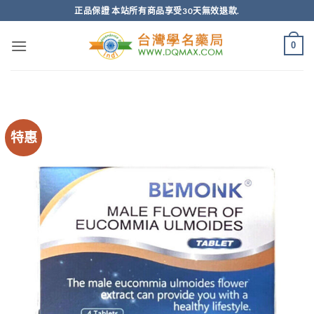
跳
正品保證 本站所有商品享受30天無效退款.
轉
至
0
內
容
特惠