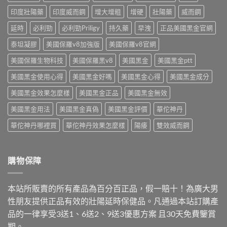
開
算
中
賣！
印度壯陽藥
印度威而鋼
增大增粗
增硬
壯陽藥
威而鋼
單
藥
顆
師
延時
必利勁
必利勁Priligy
持久藥
早洩
正品美國黑金官網
成
教
本〉
你
泰坦凝膠
美國保羅v8加強版
美國保羅v8官網
中
台
美國保羅生物科技
美國保羅黑v8
美國黑金
美國黑金ptt
灣
怎
美國黑金使用心得
美國黑金好嗎
美國黑金心得
美國黑金成分
麼
買〉
美國黑金效果怎麼樣
美國黑金正品
美國黑金無效
中
美國黑金用法
美國黑金真偽
美國黑金評價
華佗神丹
華佗神丹哪裡買
華佗神丹效果怎麼樣
陽痿
雙效威而鋼
購物保障
本站所販賣的所有產品為百分百正品，假一賠十！為廣大男
性朋友提供正品有效的壯陽延時保健品。凡通過本站訂購產
品的一律享受3送1、6送2、9送3優惠方案 且30天免費鑒賞
期。