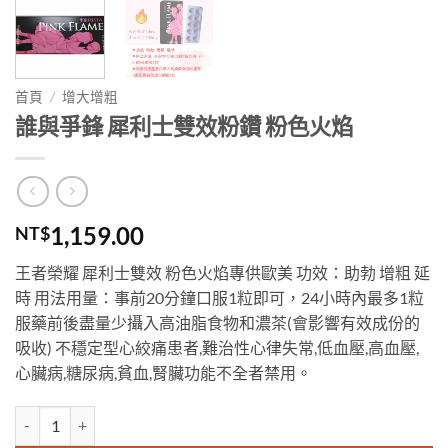
首頁
/
增大增粗
誰與爭鋒 犀利士雙效粉鑽 粉色火焰
1,159.00
NT$
王者榮耀 犀利士雙效 粉色火焰專供歐美 功效：助勃 增粗 延
時 用法用量：事前20分鐘口服1粒即可，24小時內最多1粒
服藥前後盡量少攝入高油脂食物和濃茶(會影響有效成份的
吸收) 不穩定型心絞痛患者,難治性心律失常,低血壓,高血壓,
心臟病,糖尿病,貧血,腎臟功能不全者禁用。
誰與爭鋒 犀利士雙效粉鑽 粉色火焰 數量