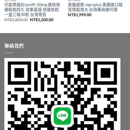
印度樂威壯Levifil-20mg 速效增
美國威樂 vigrxplus 美國進口陰
硬助勃持久 效果直接 快速勃起
莖增粗增大 台灣藥局總代理
一盒三板30粒 台灣現貨
NT$
1,999.00
原
目
NT$
1,800.00
NT$
1,200.00
始
前
價
價
格：
格：
NT$1,800.00。
NT$1,200.00。
聯絡我們