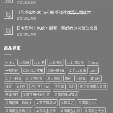
8 月
在
留言功能已關閉
名
〈雙
藥
效
壯陽藥價格2026公開 藥師教你算單顆成本
副
07
犀
8 月
作
在
留言功能已關閉
利
用
〈壯
士
有
陽
日本犀利士免處方開賣！藥師教你台灣怎麼買
功
06
哪
藥
8 月
效
些
在
留言功能已關閉
價
解
藥
〈日
格
析
師
本
2026
藥
實
犀
商品標籤
公
師
話
利
開
教
實
士
藥
你
說〉
免
師
Priligy
v8偉哥
v8壯陽
v8壯陽藥
v8延時壯陽
Viagra
怎
中
處
教
麼
方
你
一想就硬
保羅v8副作用
保羅v8訂購
保羅v8評價
助勃
挑〉
開
算
中
賣！
印度壯陽藥
印度威而鋼
增大增粗
增硬
壯陽藥
威而鋼
單
藥
顆
師
延時
必利勁
必利勁Priligy
持久藥
早洩
正品美國黑金官網
成
教
本〉
你
泰坦凝膠
美國保羅v8加強版
美國保羅v8官網
中
台
美國保羅生物科技
美國保羅黑v8
美國黑金
美國黑金ptt
灣
怎
美國黑金使用心得
美國黑金好嗎
美國黑金心得
美國黑金成分
麼