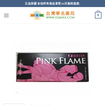
跳
正品保證 本站所有商品享受30天無效退款.
轉
至
0
內
容