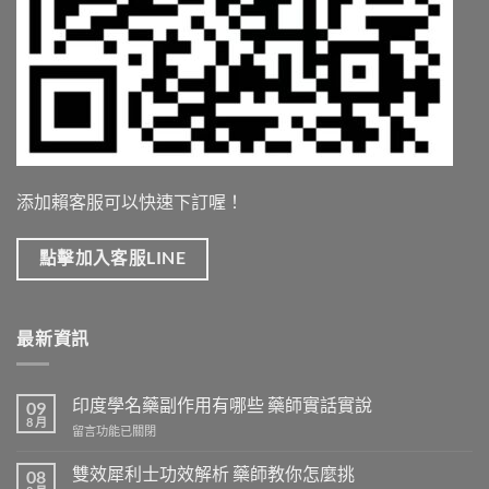
添加賴客服可以快速下訂喔！
點擊加入客服LINE
最新資訊
印度學名藥副作用有哪些 藥師實話實說
09
8 月
在
留言功能已關閉
〈印
度
雙效犀利士功效解析 藥師教你怎麼挑
08
學