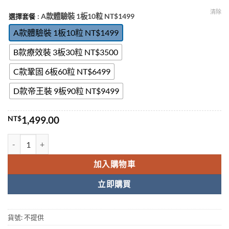
NT$9,499.00
清除
: A款體驗裝 1板10粒 NT$1499
選擇套餐
A款體驗裝 1板10粒 NT$1499
B款療效裝 3板30粒 NT$3500
C款鞏固 6板60粒 NT$6499
D款帝王裝 9板90粒 NT$9499
NT$
1,499.00
超級犀利士希愛力雙效 Extra super tadarise 延時助勃 他達拉非 40+6
加入購物車
立即購買
貨號:
不提供