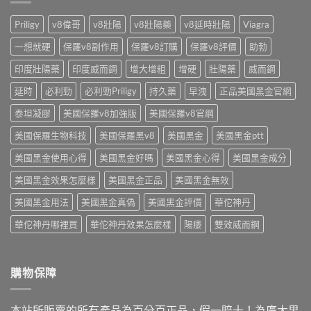
教
實
士
藥
你
說〉
免
師
Priligy
v8偉哥
v8壯陽
v8壯陽藥
v8延時壯陽
Viagra
怎
中
處
教
麼
方
你
一想就硬
保羅v8副作用
保羅v8訂購
保羅v8評價
助勃
挑〉
開
算
中
賣！
印度壯陽藥
印度威而鋼
增大增粗
增硬
壯陽藥
威而鋼
單
藥
顆
師
延時
必利勁
必利勁Priligy
持久藥
早洩
正品美國黑金官網
成
教
本〉
你
泰坦凝膠
美國保羅v8加強版
美國保羅v8官網
中
台
美國保羅生物科技
美國保羅黑v8
美國黑金
美國黑金ptt
灣
怎
美國黑金使用心得
美國黑金好嗎
美國黑金心得
美國黑金成分
麼
買〉
美國黑金效果怎麼樣
美國黑金正品
美國黑金無效
中
美國黑金用法
美國黑金真偽
美國黑金評價
華佗神丹
華佗神丹哪裡買
華佗神丹效果怎麼樣
陽痿
雙效威而鋼
購物保障
本站所販賣的所有產品為百分百正品，假一賠十！為廣大男