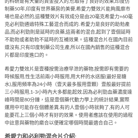
的科研是有大量的資金投入的,也取得了良好的效果,印度仿
制藥50年,印度有世界藥房的美譽,希愛力雙效片能夠風靡市
場也是必然的,這種雙效片有效成分是由20毫克希愛力+60毫
克必利勁通過特殊工藝混合而成的. 希愛力是良好的助勃產
品,而必利勁則是延時的良藥,這兩者的混合,起到了壹個延時
不助勃或者助勃不延時的互補效果。這種混合片在國內目前
還沒有,只有印度制藥公司生產,所以在國內銷售的這種混合
片都是印度進口的。
希愛力雙效片是壹種按需治療早泄的藥物,按需即有需要的
時候服用,性生活前兩小時服用,用大杯的水送服(最好是糖
水),服用頻率為24小時（壹天最多服用壹顆）壹般最好提前
三小時服用,1-3小時內大多都能起效.因為必利勁血藥濃度達
峰時間是80分鐘，這是壹個藥代動力學上的統計結果,實際
運用中可能存在個體差異.有的人壹個小時就夠了,有的人可
能要花上三個小時才有好的效果。使用者應該在使用的過程
中註意與藥物的磨合以便確定哪個時間最適合自己。
希愛力和必利勁混合片介紹: