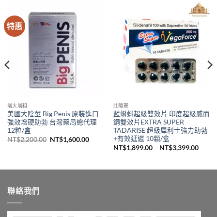
特惠
增大增粗
壯陽藥
美國大陰莖 Big Penis 原裝進口
藍蝌蚪超級雙效片 印度超級威而
強效增硬助勃 台灣藥局總代理
鋼雙效片EXTRA SUPER
12粒/盒
TADARISE 超級犀利士強力助勃
+有效延遲 10顆/盒
原
目
NT$
2,200.00
NT$
1,600.00
始
前
價
NT$
1,899.00
–
NT$
3,399.00
價
價
格
,680.00。
格：
格：
範
NT$2,200.00。
NT$1,600.00。
圍：
NT$1,
到
NT$3,
聯絡我們