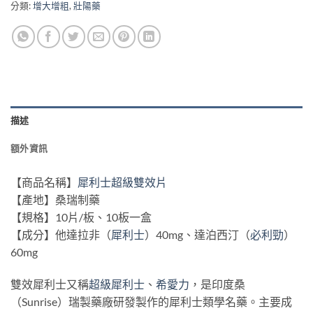
分類:
增大增粗
,
壯陽藥
描述
額外資訊
【商品名稱】
犀利士超級雙效片
【產地】桑瑞制藥
【規格】10片/板、10板一盒
【成分】他達拉非（
犀利士
）40mg、達泊西汀（
必利勁
）
60mg
雙效犀利士又稱
超級犀利士
、
希愛力
，是印度桑
（Sunrise）瑞製藥廠研發製作的犀利士類學名藥。主要成