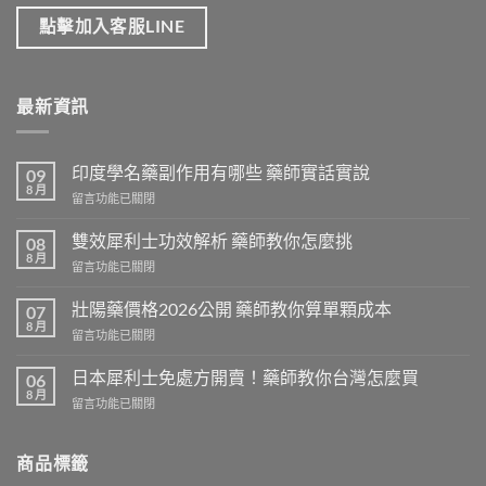
點擊加入客服LINE
最新資訊
印度學名藥副作用有哪些 藥師實話實說
09
8 月
在
留言功能已關閉
〈印
度
雙效犀利士功效解析 藥師教你怎麼挑
08
學
8 月
在
留言功能已關閉
名
〈雙
藥
效
壯陽藥價格2026公開 藥師教你算單顆成本
副
07
犀
8 月
作
在
留言功能已關閉
利
用
〈壯
士
有
陽
日本犀利士免處方開賣！藥師教你台灣怎麼買
功
06
哪
藥
8 月
效
些
在
留言功能已關閉
價
解
藥
〈日
格
析
師
本
2026
藥
實
犀
商品標籤
公
師
話
利
開