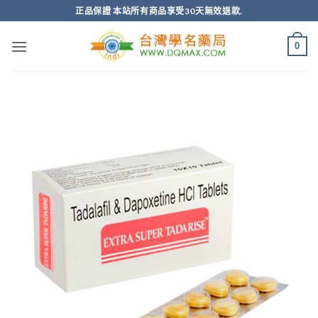
跳
正品保證 本站所有商品享受30天無效退款.
轉
至
0
內
容