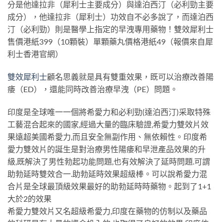
分是他達拉非（犀利士主要成分）與達泊西汀（必利勁主要
成分），他達拉非（犀利士）功效自不必多說了，而達泊西
汀（必利勁）則是醫學上指定的早洩專用藥物！雙效犀利士
售價港紙399（10顆裝）單顆藥丸價格港紙49（報價來自犀
利士香港官網）
雙效犀利士
顧名思義就是具有雙重效果，既可以治療改善陽
痿（ED），還能同時改善治療早洩（PE）問題。
印度是全球唯一一個將希愛力和必利勁(達泊西汀)采取特殊
工藝混合起來的國家,經過大量的臨床驗證,希愛力雙效片效
果遠超美國希愛力,而且安全無副作用、無依賴性。印度希
愛力雙效片的誕生是對治療男性陽痿和早泄產品效果的升
級,既解決了男性勃起功能問題,也有效解決了延時問題.可謂
助勃延時雙效合一.助勃延時效果超級棒。可以說希愛力混
合片是全球最頂級效果最好的助勃延時時藥物。起到了1+1
大於2的效果
希愛力雙效片又名超級希愛力,印度在藥物的仿制以及藥品