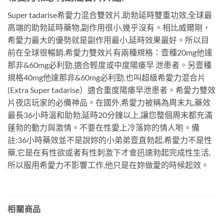
Super tadarise
希愛力混合雙效片,助勃延時雙重功效,全球最
高端的助勃延時藥物,副作用很小,幾乎沒有。相比威爾剛，
希愛力最大的優勢就是副作用最小,延時效果最好。所以目
前在全球很暢銷,希愛力雙效片有兩種規格：壹種20mg他達
那非&60mg必利勁,適合輕度或中度陽痿早 泄患者。另壹種
規格40mg他達那非&60mg必利勁,也叫超級希愛力混合片
(Extra Super tadarise）適合重度陽痿早泄患者。希愛力雙效
片夜店玩家的必備神品。在國外,希愛力被稱為周末丸,藥效
最長36小時溫和助勃,延時20分鐘以上,讓您整個周末都充滿
蓬勃的動力與激情。不要在性愛上冷落妳的情人喲。備
註:36小時藥效並不是說妳的小弟弟壹直勃起,希愛力不是性
藥,它是在有性欲或者有性刺激下才會迅速勃起完成性生活,
所以服用希愛力不影響工作,他只是在妳做愛的時候起效。
相關商品