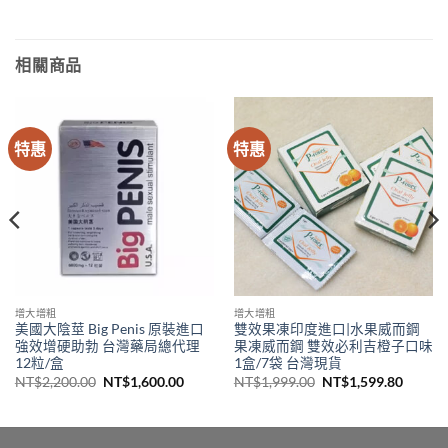
相關商品
特惠
特惠
增大增粗
增大增粗
美國大陰莖 Big Penis 原裝進口
雙效果凍印度進口|水果威而鋼
強效增硬助勃 台灣藥局總代理
果凍威而鋼 雙效必利吉橙子口味
12粒/盒
1盒/7袋 台灣現貨
原
目
原
目
NT$
2,200.00
NT$
1,600.00
NT$
1,999.00
NT$
1,599.80
始
前
始
前
價
價
價
價
0.00。
格：
格：
格：
格：
NT$2,200.00。
NT$1,600.00。
NT$1,999.00。
NT$1,