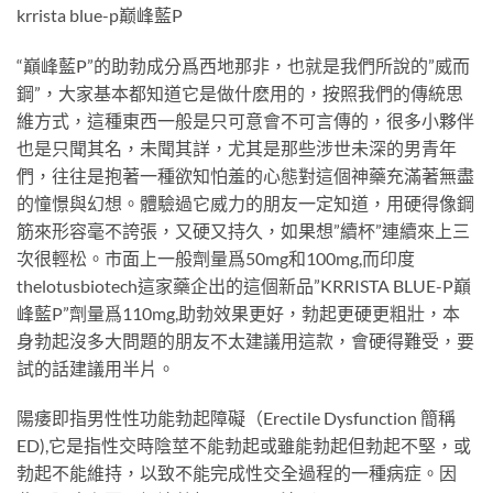
krrista blue-p巅峰藍P
“巔峰藍P”的助勃成分爲西地那非，也就是我們所說的”威而
鋼”，大家基本都知道它是做什麽用的，按照我們的傳統思
維方式，這種東西一般是只可意會不可言傳的，很多小夥伴
也是只聞其名，未聞其詳，尤其是那些涉世未深的男青年
們，往往是抱著一種欲知怕羞的心態對這個神藥充滿著無盡
的憧憬與幻想。體驗過它威力的朋友一定知道，用硬得像鋼
筋來形容毫不誇張，又硬又持久，如果想”續杯”連續來上三
次很輕松。市面上一般劑量爲50mg和100mg,而印度
thelotusbiotech這家藥企出的這個新品”KRRISTA BLUE-P巔
峰藍P”劑量爲110mg,助勃效果更好，勃起更硬更粗壯，本
身勃起沒多大問題的朋友不太建議用這款，會硬得難受，要
試的話建議用半片。
陽痿即指男性性功能勃起障礙（Erectile Dysfunction 簡稱
ED),它是指性交時陰莖不能勃起或雖能勃起但勃起不堅，或
勃起不能維持，以致不能完成性交全過程的一種病症。因