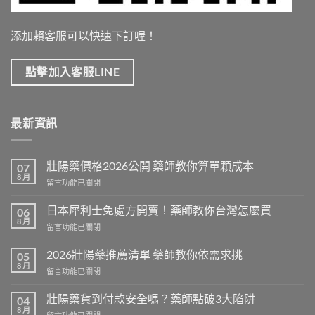
添加賴客服可以快速下訂喔！
點擊加入客服LINE
最新資訊
壯陽藥價格2026公開 藥師教你算單顆成本
07
8 月
在
留言功能已關閉
〈壯
陽
日本犀利士免處方開賣！藥師教你台灣怎麼買
06
藥
8 月
在
留言功能已關閉
價
〈日
格
本
2026壯陽藥推薦清單 藥師教你依需求挑
2026
05
犀
8 月
公
在
留言功能已關閉
利
開
〈2026
士
藥
壯
壯陽藥貨到付款安全嗎？藥師點破3大陷阱
免
04
師
陽
8 月
處
教
在