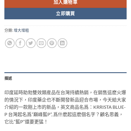
加入購物車
立即購買
分類:
增大增粗
描述
印度延時助勃雙效類産品在台灣持續熱銷，在銷售這麽火爆
的情況下，印度藥企也不斷開發新品迎合市場，今天給大家
介紹的一款剛上市的新品，英文商品名爲：KRRISTA BLUE-
P 台灣起名爲”巔峰藍P”, 爲什麽起這麽個名字？顧名思義，
它比”藍P”還要更猛！