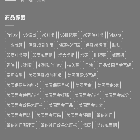
留言功能已關閉
藥
方
你
〈壯
推
開
算
陽
薦
賣！
單
藥
商品標籤
清
藥
顆
貨
單
師
成
到
藥
教
本〉
付
師
Priligy
v8偉哥
v8壯陽
v8壯陽藥
v8延時壯陽
Viagra
你
中
款
教
台
安
你
一想就硬
保羅v8副作用
保羅v8訂購
保羅v8評價
助勃
灣
全
依
怎
嗎？
印度壯陽藥
印度威而鋼
增大增粗
增硬
壯陽藥
威而鋼
需
麼
藥
求
買〉
師
延時
必利勁
必利勁Priligy
持久藥
早洩
正品美國黑金官網
挑〉
中
點
中
破
泰坦凝膠
美國保羅v8加強版
美國保羅v8官網
3
美國保羅生物科技
美國保羅黑v8
美國黑金
美國黑金ptt
大
陷
美國黑金使用心得
美國黑金好嗎
美國黑金心得
美國黑金成分
阱〉
中
美國黑金效果怎麼樣
美國黑金正品
美國黑金無效
美國黑金用法
美國黑金真偽
美國黑金評價
華佗神丹
華佗神丹哪裡買
華佗神丹效果怎麼樣
陽痿
雙效威而鋼