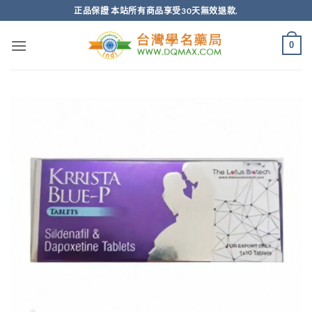
跳
正品保證 本站所有商品享受30天無效退款.
轉
至
0
內
容