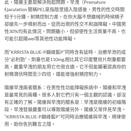
此，陽痿主要是解決勃起問題。早洩（Premature
Ejaculation 簡稱PE),是指陰莖插入陰道後，男性的性交時間
短于5分鍾，射精控制力差，在你大腦不想繳械的時候精子
卻搶先一步噴射而出，從而出現的性交不和諧障礙。中國男
性30%均有此情況，問題雖小，但卻使性生活質量不高，也
可能引起陽wei等其他性功能障礙。
而”KRRISTA BLUE-P巔峰藍P”同時含有延時、治療早泄的成
分”必利勁”，劑量也是110mg,相比其它印度雙效片劑量都要
高，嚴重早洩的朋友用它也很合適。它不但能顯著提高你的
射精潛伏時間至少四倍，還能增強射精控制力。
陽痿早洩兩者關系：在男性性功能障礙疾病中，陽痿和早洩
是最常見的兩種。很多人對它們只有一個主觀的認識。卻沒
有正確的了解。陽痿與早洩的關系是：早洩是陽痿的初級階
段，早洩發展嚴重可以導致陽痿另外，陽痿又常伴見早洩。
“KRRISTA BLUE-P巔峰藍P”可同時治療陽痿與早洩，規律使
用，助你告別難言之隱。