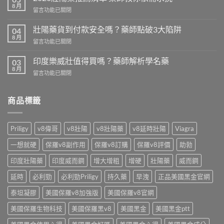
犀
8 月
在
留言功能已關閉
利
〈2026
士
壯
壯陽藥貨到付款安全嗎？藥師點破3大陷阱
免
04
陽
8 月
處
在
留言功能已關閉
藥
方
〈壯
推
開
陽
印度樂威壯值得買嗎？藥師解析學名藥
薦
03
賣！
藥
8 月
清
藥
在
留言功能已關閉
貨
單
師
〈印
到
藥
教
度
付
師
你
樂
商品標籤
款
教
台
威
安
你
灣
壯
全
依
怎
值
嗎？
Priligy
v8偉哥
v8壯陽
v8壯陽藥
v8延時壯陽
Viagra
需
麼
得
藥
求
買〉
買
師
一想就硬
保羅v8副作用
保羅v8訂購
保羅v8評價
助勃
挑〉
中
嗎？
點
中
藥
印度壯陽藥
印度威而鋼
增大增粗
增硬
壯陽藥
威而鋼
破
師
3
解
延時
必利勁
必利勁Priligy
持久藥
早洩
正品美國黑金官網
大
析
陷
學
泰坦凝膠
美國保羅v8加強版
美國保羅v8官網
阱〉
名
中
美國保羅生物科技
美國保羅黑v8
美國黑金
美國黑金ptt
藥〉
中