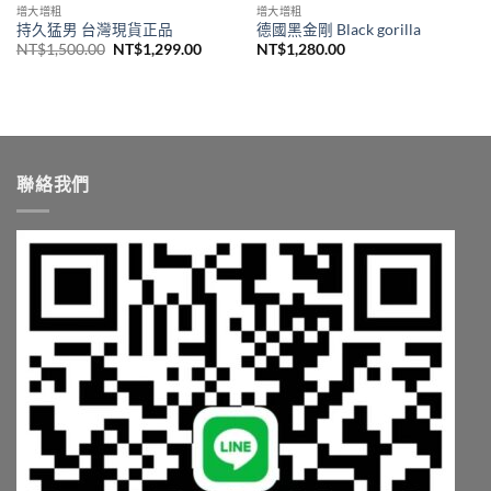
增大增粗
增大增粗
持久猛男 台灣現貨正品
德國黑金剛 Black gorilla
原
目
NT$
1,500.00
NT$
1,299.00
NT$
1,280.00
始
前
價
價
格：
格：
NT$1,500.00。
NT$1,299.00。
聯絡我們