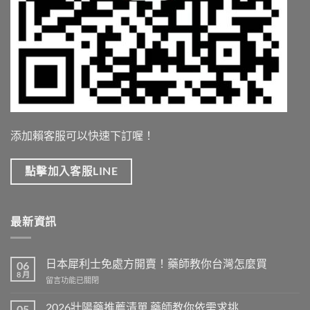
添加賴客服可以快速下訂喔！
點擊加入客服LINE
最新資訊
日本犀利士免處方開賣！藥師教你台灣怎麼買
06
8 月
在
留言功能已關閉
〈日
本
2026壯陽藥推薦清單 藥師教你依需求挑
05