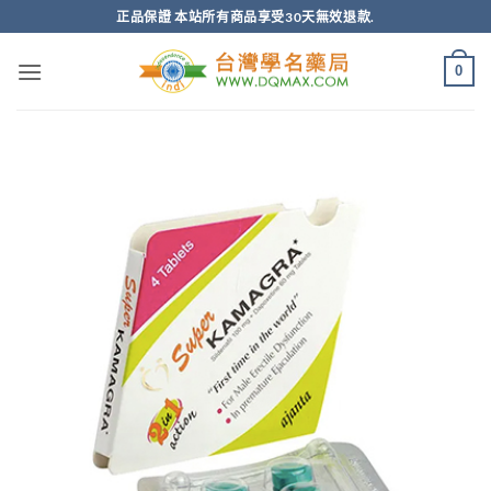
跳
正品保證 本站所有商品享受30天無效退款.
轉
至
0
內
容