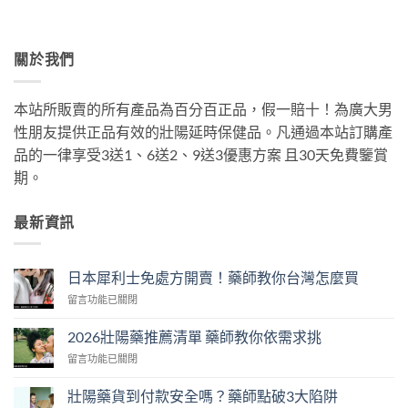
關於我們
本站所販賣的所有產品為百分百正品，假一賠十！為廣大男
性朋友提供正品有效的壯陽延時保健品。凡通過本站訂購產
品的一律享受3送1、6送2、9送3優惠方案 且30天免費鑒賞
期。
最新資訊
日本犀利士免處方開賣！藥師教你台灣怎麼買
在
留言功能已關閉
〈日
本
2026壯陽藥推薦清單 藥師教你依需求挑
犀
在
留言功能已關閉
利
〈2026
士
壯
免
壯陽藥貨到付款安全嗎？藥師點破3大陷阱
陽
處