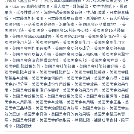
分類為《
黑金資訊
》
|
標籤:
blackgold哪裡買
、
blackgold美國黑金使用方
法
、
titan gel真的有效果嗎
、
增大陰莖
、
壯陽補腎
、
女性性慾低下
、
導致
早洩
、
延長性愛時間
、
怎麼辨認美國黑金有效
、
性功能障礙
、
日本藤素味
道
、
日本藤素如何服用
、
日本藤素藥局有賣嗎
、
早洩的原因
、
有人吃過美
國黑金嗎
、
正品美國黑金效果
、
治療陽痿
、
美 國黑金正品購買地址
、
美
国黑金用法
、
美國 黑金
、
美國黑金16片裝 多少錢
、
美國黑金16片裝價
格
、
美國黑金blackgold效果
、
美國黑金ptt評價
、
美國黑金使用心得
、
美
國黑金使用方法
、
美國黑金價格
、
美國黑金副作用
、
美國黑金副作用大
嗎
、
美國黑金副作用有哪些
、
美國黑金功效及成分
、
美國黑金功效有哪
些
、
美國黑金可以每天吃嗎
、
美國黑金可以每天都吃嗎
、
美國黑金台灣官
網
、
美國黑金台灣官網購買地址
、
美國黑金味 道
、
美國黑金哪裡買
、
美
國黑金壯 陽效果如何
、
美國黑金壯陽效果
、
美國黑金壯陽效果好嗎
、
美
國黑金壯陽有效嗎
、
美國黑金壯陽用法
、
美國黑金壯陽藥品
、
美國黑金壯
陽藥品有效嗎
、
美國黑金如何服用
、
美國黑金官網
、
美國黑金心得
、
美國
黑金心得分享
、
美國黑金成份作用效果
、
美國黑金效果
、
美國黑金效果作
用
、
美國黑金效果到底好在哪裡
、
美國黑金效果及作用
、
美國黑金效果好
嗎
、
美國黑金效果怎樣
、
美國黑金效果怎麼樣
、
美國黑金效果評價
、
美國
黑金有人用過嗎
、
美國黑金有效嗎
、
美國黑金有用嗎
、
美國黑金正品
、
美
國黑金正品特點
、
美國黑金治療陽痿有效嗎
、
美國黑金無效
、
美國黑金無
效怎麼辦
、
美國黑金真偽
、
美國黑金真的有效果嗎
、
美國黑金藥局有賣
嗎
、
美國黑金評價
、
美國黑金超商取貨
、
補腎壯陽
、
補腎壯陽食材
、
陰莖
短小
、
陽痿癥狀