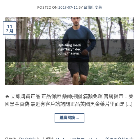
POSTED ON
2019-07-11
BY
台灣印度藥
11
7 月
🔥 立即購買正品 正品保證 藥師把關 滿額免運 官網提示：美
國黑金真偽 最近有客戶諮詢問正品美國黑金藥片里面是 […]
繼續閱讀
→