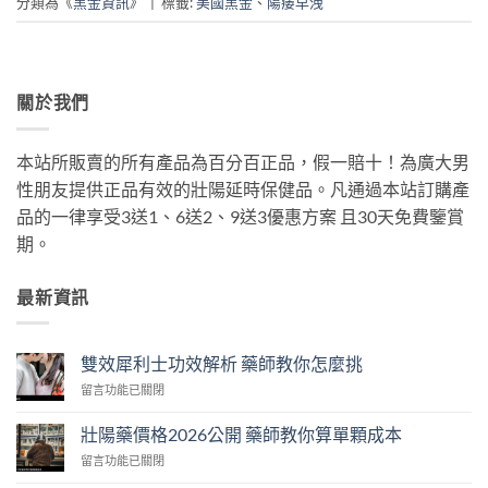
分類為《
黑金資訊
》
|
標籤:
美國黑金
、
陽痿早洩
關於我們
本站所販賣的所有產品為百分百正品，假一賠十！為廣大男
性朋友提供正品有效的壯陽延時保健品。凡通過本站訂購產
品的一律享受3送1、6送2、9送3優惠方案 且30天免費鑒賞
期。
最新資訊
雙效犀利士功效解析 藥師教你怎麼挑
在
留言功能已關閉
〈雙
效
壯陽藥價格2026公開 藥師教你算單顆成本
犀
在
留言功能已關閉
利
〈壯
士