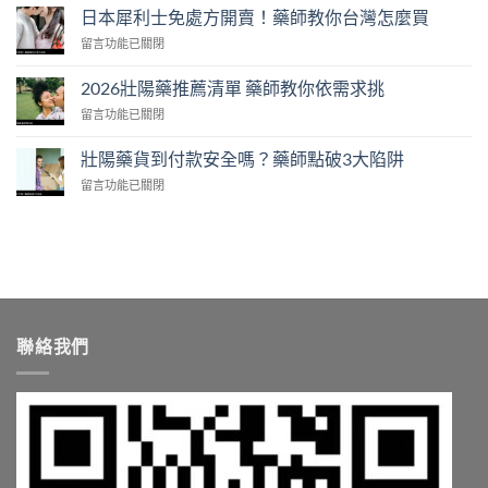
陽
功
日本犀利士免處方開賣！藥師教你台灣怎麼買
藥
效
在
留言功能已關閉
價
解
〈日
格
析
本
2026
2026壯陽藥推薦清單 藥師教你依需求挑
藥
犀
公
師
在
留言功能已關閉
利
開
教
〈2026
士
藥
你
壯
免
壯陽藥貨到付款安全嗎？藥師點破3大陷阱
師
怎
陽
處
教
麼
在
留言功能已關閉
藥
方
你
挑〉
〈壯
推
開
算
中
陽
薦
賣！
單
藥
清
藥
顆
貨
單
師
成
到
藥
教
本〉
付
師
你
中
款
教
台
安
你
灣
聯絡我們
全
依
怎
嗎？
需
麼
藥
求
買〉
師
挑〉
中
點
中
破
3
大