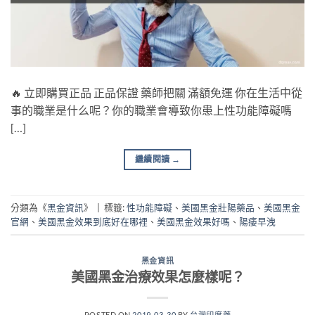
🔥 立即購買正品 正品保證 藥師把關 滿額免運 你在生活中從
事的職業是什么呢？你的職業會導致你患上性功能障礙嗎
[…]
繼續閱讀
→
分類為《
黑金資訊
》
|
標籤:
性功能障礙
、
美國黑金壯陽藥品
、
美國黑金
官網
、
美國黑金效果到底好在哪裡
、
美國黑金效果好嗎
、
陽痿早洩
黑金資訊
美國黑金治療效果怎麼樣呢？
POSTED ON
2019-03-30
BY
台灣印度藥