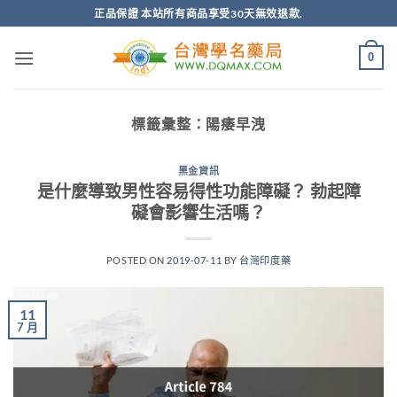
跳
正品保證 本站所有商品享受30天無效退款.
轉
至
0
內
容
標籤彙整：
陽痿早洩
黑金資訊
是什麼導致男性容易得性功能障礙？ 勃起障
礙會影響生活嗎？
POSTED ON
2019-07-11
BY
台灣印度藥
11
7 月