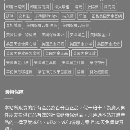
教
本〉
師
印度壯陽藥
印度威而鋼
增大增粗
增硬
壯陽藥
威而鋼
你
中
教
台
你
延時
必利勁
必利勁Priligy
持久藥
早洩
正品美國黑金官網
灣
依
怎
需
泰坦凝膠
美國保羅v8加強版
美國保羅v8官網
麼
求
買〉
美國保羅生物科技
美國保羅黑v8
美國黑金
美國黑金ptt
挑〉
中
中
美國黑金使用心得
美國黑金好嗎
美國黑金心得
美國黑金成分
美國黑金效果怎麼樣
美國黑金正品
美國黑金無效
美國黑金用法
美國黑金真偽
美國黑金評價
華佗神丹
華佗神丹哪裡買
華佗神丹效果怎麼樣
陽痿
雙效威而鋼
購物保障
本站所販賣的所有產品為百分百正品，假一賠十！為廣大男
性朋友提供正品有效的壯陽延時保健品。凡通過本站訂購產
品的一律享受3送1、6送2、9送3優惠方案 且30天免費鑒賞
期。