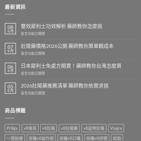
最新資訊
雙效犀利士功效解析 藥師教你怎麼挑
08
8 月
在
留言功能已關閉
〈雙
效
壯陽藥價格2026公開 藥師教你算單顆成本
07
犀
8 月
在
留言功能已關閉
利
〈壯
士
陽
日本犀利士免處方開賣！藥師教你台灣怎麼買
功
06
藥
8 月
效
在
留言功能已關閉
價
解
〈日
格
析
本
2026壯陽藥推薦清單 藥師教你依需求挑
2026
05
藥
犀
8 月
公
師
在
留言功能已關閉
利
開
教
〈2026
士
藥
你
壯
免
師
怎
陽
商品標籤
處
教
麼
藥
方
你
挑〉
推
開
算
中
薦
賣！
Priligy
v8偉哥
v8壯陽
v8壯陽藥
v8延時壯陽
Viagra
單
清
藥
顆
單
師
一想就硬
保羅v8副作用
保羅v8訂購
保羅v8評價
助勃
成
藥