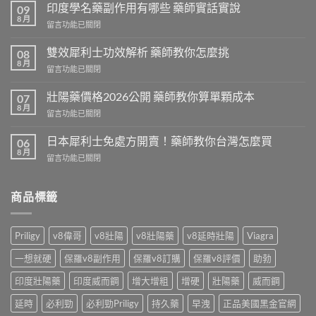
印度學名藥副作用有哪些 藥師實話實說
09
8 月
在
留言功能已關閉
〈印
度
雙效犀利士功效解析 藥師教你怎麼挑
08
學
8 月
在
留言功能已關閉
名
〈雙
藥
效
壯陽藥價格2026公開 藥師教你算單顆成本
副
07
犀
8 月
作
在
留言功能已關閉
利
用
〈壯
士
有
陽
日本犀利士免處方開賣！藥師教你台灣怎麼買
功
06
哪
藥
8 月
效
些
在
留言功能已關閉
價
解
藥
〈日
格
析
師
本
2026
藥
實
犀
商品標籤
公
師
話
利
開
教
實
士
藥
你
說〉
免
師
Priligy
v8偉哥
v8壯陽
v8壯陽藥
v8延時壯陽
Viagra
怎
中
處
教
麼
方
你
一想就硬
保羅v8副作用
保羅v8訂購
保羅v8評價
助勃
挑〉
開
算
中
賣！
印度壯陽藥
印度威而鋼
增大增粗
增硬
壯陽藥
威而鋼
單
藥
顆
師
延時
必利勁
必利勁Priligy
持久藥
早洩
正品美國黑金官網
成
教