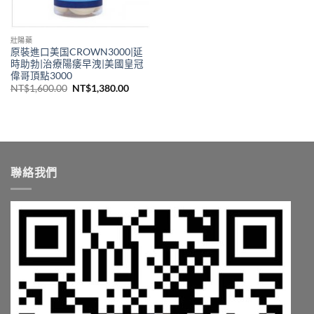
壯陽藥
原裝進口美国CROWN3000|延
時助勃|治療陽痿早洩|美國皇冠
偉哥頂點3000
原
目
NT$
1,600.00
NT$
1,380.00
始
前
價
價
格：
格：
NT$1,600.00。
NT$1,380.00。
聯絡我們