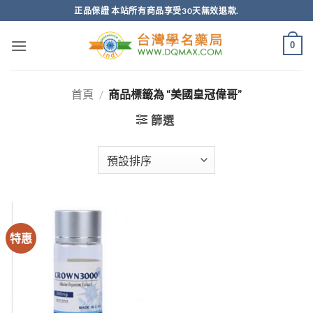
跳
正品保證 本站所有商品享受30天無效退款.
轉
至
0
內
容
首頁
/
商品標籤為 “美國皇冠偉哥”
篩選
特惠