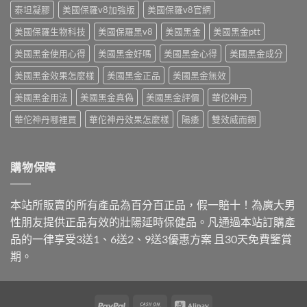
本〉
你
泰坦凝膠
美國保羅v8加強版
美國保羅v8官網
中
台
美國保羅生物科技
美國保羅黑v8
美國黑金
美國黑金ptt
灣
怎
美國黑金使用心得
美國黑金好嗎
美國黑金心得
美國黑金成分
麼
買〉
美國黑金效果怎麼樣
美國黑金正品
美國黑金無效
中
美國黑金用法
美國黑金真偽
美國黑金評價
華佗神丹
華佗神丹哪裡買
華佗神丹效果怎麼樣
陽痿
雙效威而鋼
購物保障
本站所販賣的所有產品為百分百正品，假一賠十！為廣大男
性朋友提供正品有效的壯陽延時保健品。凡通過本站訂購產
品的一律享受3送1、6送2、9送3優惠方案 且30天免費鑒賞
期。
PayPal
Cash
Alipay