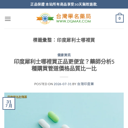
跳
正品保證 本站所有商品享受30天無效退款.
轉
至
0
內
容
標籤彙整：
印度犀利士哪裡買
健康資訊
印度犀利士哪裡買正品更便宜？藥師分析5
種購買管道價格品質比一比
POSTED ON
2026-07-31
BY
台灣印度藥
31
7 月