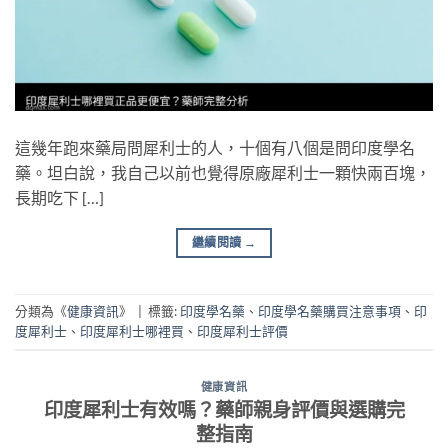
這幾年跑來藥局問犀利士的人，十個有八個是問印度學名
藥。坦白說，我自己以前也覺得原廠犀利士一顆快兩百塊，
長期吃下 […]
繼續閱讀
→
分類為《
健康資訊
》
|
標籤:
印度學名藥
、
印度學名藥購買注意事項
、
印
度犀利士
、
印度犀利士哪裡買
、
印度犀利士評價
健康資訊
印度犀利士有效嗎？藥師親身評價與選購完
整指南