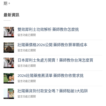
期。
最新資訊
雙效犀利士功效解析 藥師教你怎麼挑
在
留言功能已關閉
〈雙
效
壯陽藥價格2026公開 藥師教你算單顆成本
犀
在
留言功能已關閉
利
〈壯
士
陽
功
日本犀利士免處方開賣！藥師教你台灣怎麼買
藥
效
在
留言功能已關閉
價
解
〈日
格
析
本
2026
2026壯陽藥推薦清單 藥師教你依需求挑
藥
犀
公
師
在
留言功能已關閉
利
開
教
〈2026
士
藥
你
壯
免
壯陽藥貨到付款安全嗎？藥師點破3大陷阱
師
怎
陽
處
教
麼
在
留言功能已關閉
藥
方
你
挑〉
〈壯
推
開
算
中
陽
薦
賣！