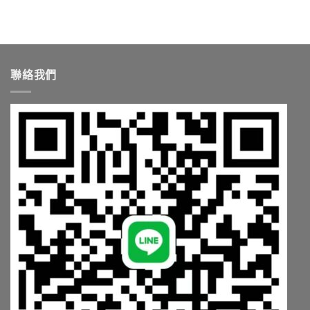
單
藥
清
藥
顆
貨
單
師
成
到
藥
教
本〉
付
師
你
中
款
教
台
安
你
灣
聯絡我們
全
依
怎
嗎？
需
麼
藥
求
買〉
師
挑〉
中
點
中
破
3
大
陷
阱〉
中