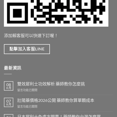
添加賴客服可以快速下訂喔！
點擊加入客服LINE
最新資訊
雙效犀利士功效解析 藥師教你怎麼挑
08
8 月
在
留言功能已關閉
〈雙
效
壯陽藥價格2026公開 藥師教你算單顆成本
07
犀
8 月
在
留言功能已關閉
利
〈壯
士
陽
日本犀利士免處方開賣！藥師教你台灣怎麼買
功