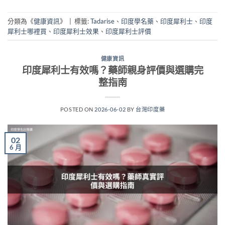
分類為《
健康資訊
》
|
標籤:
Tadarise
、
印度學名藥
、
印度犀利士
、
印度
犀利士哪裡買
、
印度犀利士效果
、
印度犀利士評價
健康資訊
印度犀利士有效嗎？藥師親身評價與選購完
整指南
POSTED ON
2026-06-02
BY
台灣印度藥
02
6 月