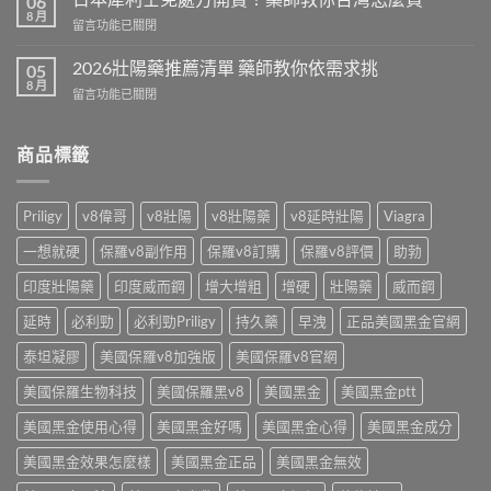
06
藥
8 月
效
在
留言功能已關閉
價
解
〈日
格
析
本
2026壯陽藥推薦清單 藥師教你依需求挑
2026
05
藥
犀
8 月
公
師
在
留言功能已關閉
利
開
教
〈2026
士
藥
你
壯
免
師
怎
陽
商品標籤
處
教
麼
藥
方
你
挑〉
推
開
算
中
薦
賣！
Priligy
v8偉哥
v8壯陽
v8壯陽藥
v8延時壯陽
Viagra
單
清
藥
顆
單
師
一想就硬
保羅v8副作用
保羅v8訂購
保羅v8評價
助勃
成
藥
教
本〉
師
印度壯陽藥
印度威而鋼
增大增粗
增硬
壯陽藥
威而鋼
你
中
教
台
你
延時
必利勁
必利勁Priligy
持久藥
早洩
正品美國黑金官網
灣
依
怎
需
泰坦凝膠
美國保羅v8加強版
美國保羅v8官網
麼
求
買〉
美國保羅生物科技
美國保羅黑v8
美國黑金
美國黑金ptt
挑〉
中
中
美國黑金使用心得
美國黑金好嗎
美國黑金心得
美國黑金成分
美國黑金效果怎麼樣
美國黑金正品
美國黑金無效