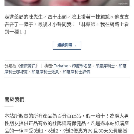
走進藥局的陳先生，四十出頭，臉上掛著一抹尷尬。他支支
吾吾了一陣子，最後才小聲問我：「林藥師，我在網路上看
到一種 […]
繼續閱讀
→
分類為《
健康資訊
》
|
標籤:
Tadarise
、
印度學名藥
、
印度犀利士
、
印度
犀利士哪裡買
、
印度犀利士效果
、
印度犀利士評價
關於我們
本站所販賣的所有產品為百分百正品，假一賠十！為廣大男
性朋友提供正品有效的壯陽延時保健品。凡通過本站訂購產
品的一律享受3送1、6送2、9送3優惠方案 且30天免費鑒賞