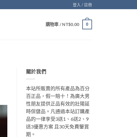
登入 / 註冊
購物車 /
NT$
0.00
0
關於我們
本站所販賣的所有產品為百分
百正品，假一賠十！為廣大男
性朋友提供正品有效的壯陽延
時保健品。凡通過本站訂購產
品的一律享受3送1、6送2、9
送3優惠方案 且30天免費鑒賞
期。