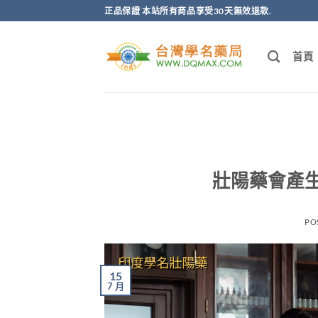
跳
正品保證 本站所有商品享受30天無效退款.
轉
至
首頁
內
容
壯陽藥會產
PO
15
7 月