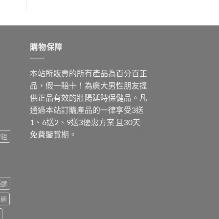
購物保障
本站所販賣的所有產品為百分百正
品，假一賠十！為廣大男性朋友提
供正品有效的壯陽延時保健品。凡
通過本站訂購產品的一律享受3送
1、6送2、9送3優惠方案 且30天
免費鑒賞期。
增粗
凝膠
官網