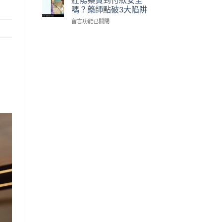
陽
方
單
嗎？藥師點破3大陷阱
藥
開
顆
在
留言功能已關閉
推
賣！
成
〈壯
薦
藥
本〉
陽
清
師
中
藥
單
教
貨
藥
你
到
師
台
付
教
灣
款
你
怎
安
依
麼
全
需
買〉
嗎？
求
中
藥
挑〉
師
中
點
破
3
大
陷
阱〉
中