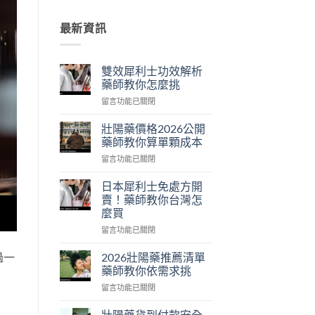
最新資訊
雙效犀利士功效解析
藥師教你怎麼挑
在
留言功能已關閉
〈雙
效
壯陽藥價格2026公開
犀
藥師教你算單顆成本
利
在
留言功能已關閉
士
〈壯
功
陽
效
日本犀利士免處方開
藥
解
賣！藥師教你台灣怎
價
析
麼買
格
藥
在
2026
留言功能已關閉
師
〈日
公
教
本
開
2026壯陽藥推薦清單
過一
你
犀
藥
怎
藥師教你依需求挑
利
師
麼
在
留言功能已關閉
士
教
挑〉
〈2026
免
你
中
壯
處
壯陽藥貨到付款安全
算