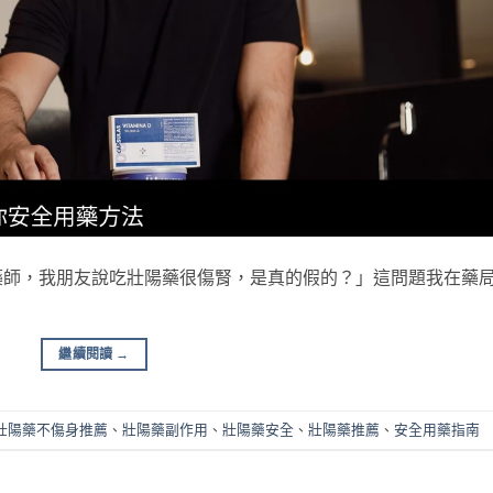
藥師，我朋友說吃壯陽藥很傷腎，是真的假的？」這問題我在藥
繼續閱讀
→
壯陽藥不傷身推薦
、
壯陽藥副作用
、
壯陽藥安全
、
壯陽藥推薦
、
安全用藥指南