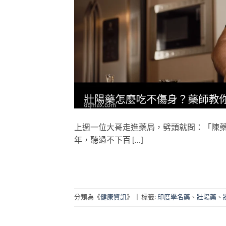
上週一位大哥走進藥局，劈頭就問：「陳
年，聽過不下百 […]
分類為《
健康資訊
》
|
標籤:
印度學名藥
、
壯陽藥
、