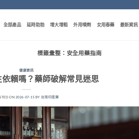
全部產品
延時助勃
增大增粗
外用噴劑
女用春藥
最新資訊
標籤彙整：
安全用藥指南
健康資訊
生依賴嗎？藥師破解常見迷思
STED ON
2026-07-15
BY
台灣印度藥