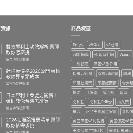
新資訊
商品標籤
Priligy
v8偉哥
v8壯陽
雙效犀利士功效解析 藥師
教你怎麼挑
v8壯陽藥
v8延時壯陽
Viagra
在
留言功能已關閉
一想就硬
保羅v8副作用
〈雙
效
壯陽藥價格2026公開 藥師
保羅v8訂購
保羅v8評價
助勃
犀
教你算單顆成本
利
印度壯陽藥
印度威而鋼
增大
在
留言功能已關閉
士
〈壯
功
增硬
壯陽藥
威而鋼
延時
陽
效
日本犀利士免處方開賣！
藥
解
藥師教你台灣怎麼買
必利勁
必利勁Priligy
持久藥
價
析
在
留言功能已關閉
格
藥
早洩
正品美國黑金官網
泰坦
〈日
2026
師
本
公
2026壯陽藥推薦清單 藥師
教
美國保羅v8加強版
美國保羅v8
犀
開
教你依需求挑
你
利
藥
怎
美國保羅生物科技
美國保羅黑v8
在
留言功能已關閉
士