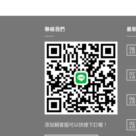
聯絡我們
最
08
8 月
07
8 月
06
8 月
05
添加賴客服可以快速下訂喔！
8 月