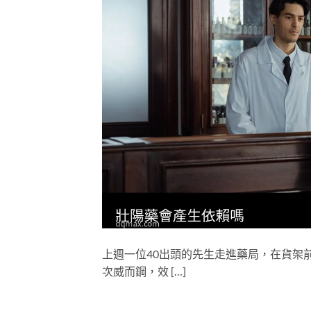
上週一位40出頭的先生走進藥局，在貨架
次威而鋼，效 […]