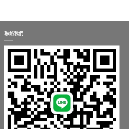
度
付
師
你
中
樂
款
教
台
威
安
你
灣
壯
全
依
怎
值
嗎？
需
麼
得
藥
求
買〉
買
師
挑〉
中
聯絡我們
嗎？
點
中
藥
破
師
3
解
大
析
陷
學
阱〉
名
中
藥〉
中