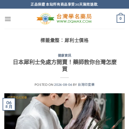
跳
正品保證 本站所有商品享受30天無效退款.
轉
至
0
內
容
標籤彙整：
犀利士價格
健康資訊
日本犀利士免處方開賣！藥師教你台灣怎麼
買
POSTED ON
2026-08-06
BY
台灣印度藥
06
8 月