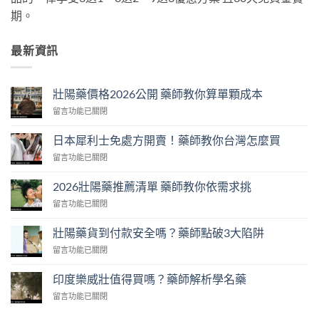
期。
最新資訊
壯陽藥價格2026公開 藥師教你算單顆成本
在
留言功能已關閉
〈壯
陽
日本犀利士免處方開賣！藥師教你台灣怎麼買
藥
在
留言功能已關閉
價
〈日
格
本
2026
2026壯陽藥推薦清單 藥師教你依需求挑
犀
公
在
留言功能已關閉
利
開
〈2026
士
藥
壯
免
壯陽藥貨到付款安全嗎？藥師點破3大陷阱
師
陽
處
教
在
留言功能已關閉
藥
方
你
〈壯
推
開
算
陽
薦
印度樂威壯值得買嗎？藥師解析學名藥
賣！
單
藥
清
藥
顆
在
留言功能已關閉
貨
單
師
成
〈印
到
藥
教
本〉