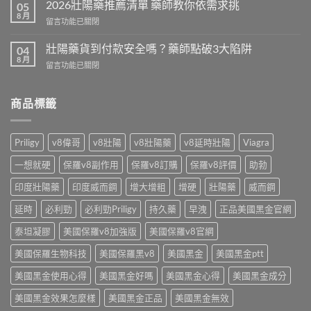
本
2026壯陽藥推薦清單 藥師教你依需求挑
2026
05
犀
8 月
公
在
留言功能已關閉
利
開
〈2026
士
藥
壯
壯陽藥貨到付款安全嗎？藥師點破3大陷阱
免
04
師
陽
8 月
處
教
在
留言功能已關閉
藥
方
你
〈壯
推
開
算
陽
薦
賣！
單
藥
商品標籤
清
藥
顆
貨
單
師
成
到
藥
教
本〉
付
師
Priligy
v8偉哥
v8壯陽
v8壯陽藥
v8延時壯陽
Viagra
你
中
款
教
台
安
你
一想就硬
保羅v8副作用
保羅v8訂購
保羅v8評價
助勃
灣
全
依
怎
嗎？
印度壯陽藥
印度威而鋼
增大增粗
增硬
壯陽藥
威而鋼
需
麼
藥
求
買〉
師
延時
必利勁
必利勁Priligy
持久藥
早洩
正品美國黑金官網
挑〉
中
點
中
破
泰坦凝膠
美國保羅v8加強版
美國保羅v8官網
3
美國保羅生物科技
美國保羅黑v8
美國黑金
美國黑金ptt
大
陷
美國黑金使用心得
美國黑金好嗎
美國黑金心得
美國黑金成分
阱〉
中
美國黑金效果怎麼樣
美國黑金正品
美國黑金無效