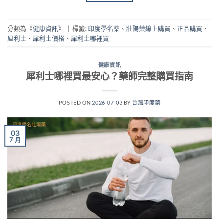
分類為《
健康資訊
》
|
標籤:
印度學名藥
、
壯陽藥線上購買
、
正品購買
、
犀利士
、
犀利士價格
、
犀利士哪裡買
健康資訊
犀利士哪裡買最安心？藥師完整購買指南
POSTED ON
2026-07-03
BY
台灣印度藥
03
7 月