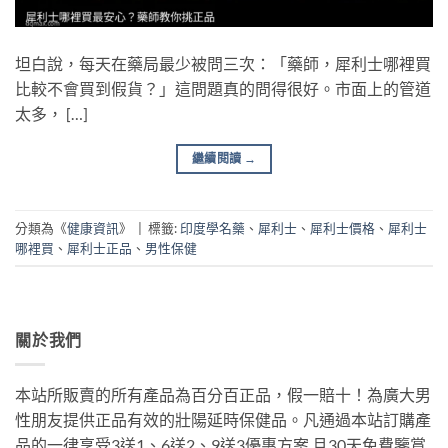
坦白說，每天在藥局最少被問三次：「藥師，犀利士哪裡買
比較不會買到假貨？」這問題真的問得很好。市面上的管道
太多， […]
繼續閱讀
→
分類為《
健康資訊
》
|
標籤:
印度學名藥
、
犀利士
、
犀利士價格
、
犀利士
哪裡買
、
犀利士正品
、
男性保健
關於我們
本站所販賣的所有產品為百分百正品，假一賠十！為廣大男
性朋友提供正品有效的壯陽延時保健品。凡通過本站訂購產
品的一律享受3送1、6送2、9送3優惠方案 且30天免費鑒賞