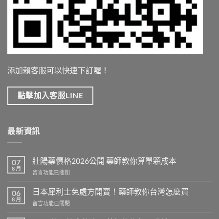
添加賴客服可以快速下訂喔！
點擊加入客服LINE
最新資訊
壯陽藥價格2026公開 藥師教你算單顆成本
07
8 月
在
留言功能已關閉
〈壯
陽
日本犀利士免處方開賣！藥師教你台灣怎麼買
06
藥
8 月
在
留言功能已關閉
價
〈日
格