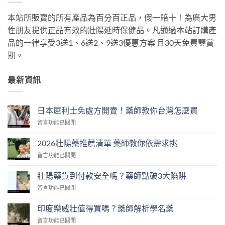
本站所販賣的所有產品為百分百正品，假一賠十！為廣大男
性朋友提供正品有效的壯陽延時保健品。凡通過本站訂購產
品的一律享受3送1、6送2、9送3優惠方案 且30天免費鑒賞
期。
最新資訊
日本犀利士免處方開賣！藥師教你台灣怎麼買
在
留言功能已關閉
〈日
本
2026壯陽藥推薦清單 藥師教你依需求挑
犀
在
留言功能已關閉
利
〈2026
士
壯
免
壯陽藥貨到付款安全嗎？藥師點破3大陷阱
陽
處
在
留言功能已關閉
藥
方
〈壯
推
開
陽
薦
印度樂威壯值得買嗎？藥師解析學名藥
賣！
藥
清
藥
在
留言功能已關閉
貨
單
師