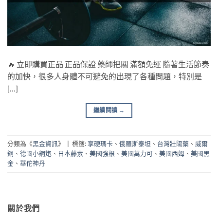
🔥 立即購買正品 正品保證 藥師把關 滿額免運 隨著生活節奏
的加快，很多人身體不可避免的出現了各種問題，特別是
[…]
繼續閱讀
→
分類為《
黑金資訊
》
|
標籤:
享硬瑪卡
、
俄羅斯泰坦
、
台灣壯陽藥
、
威爾
鋼
、
德國小鋼炮
、
日本藤素
、
美國強根
、
美國萬力可
、
美國西姆
、
美國黑
金
、
華佗神丹
關於我們