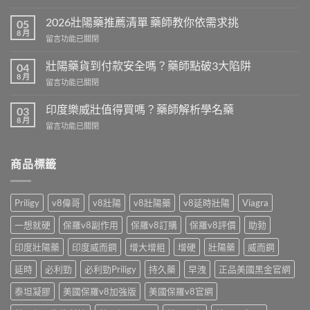
〈日
本
2026壯陽藥推薦清單 藥師教你依需求挑
05
犀
8 月
在
留言功能已關閉
利
〈2026
士
壯
壯陽藥貨到付款安全嗎？藥師點破3大陷阱
免
04
陽
8 月
處
在
留言功能已關閉
藥
方
〈壯
推
開
陽
印度樂威壯值得買嗎？藥師解析學名藥
薦
03
賣！
藥
8 月
清
藥
在
留言功能已關閉
貨
單
師
〈印
到
藥
教
度
付
師
你
樂
商品標籤
款
教
台
威
安
你
灣
壯
全
依
怎
值
嗎？
Priligy
v8偉哥
v8壯陽
v8壯陽藥
v8延時壯陽
Viagra
需
麼
得
藥
求
買〉
買
師
一想就硬
保羅v8副作用
保羅v8訂購
保羅v8評價
助勃
挑〉
中
嗎？
點
中
藥
印度壯陽藥
印度威而鋼
增大增粗
增硬
壯陽藥
威而鋼
破
師
3
解
延時
必利勁
必利勁Priligy
持久藥
早洩
正品美國黑金官網
大
析
陷
學
泰坦凝膠
美國保羅v8加強版
美國保羅v8官網
阱〉
名
中