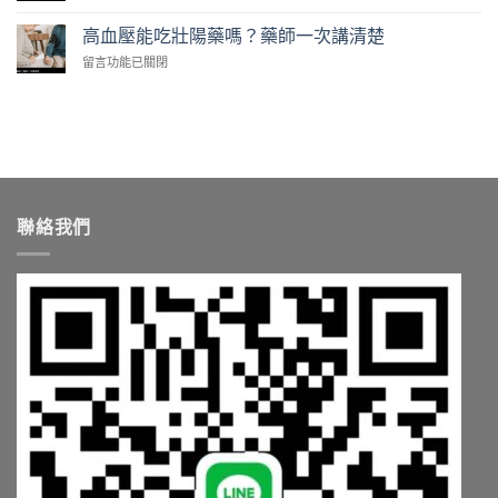
〈印
到
藥
教
度
付
高血壓能吃壯陽藥嗎？藥師一次講清楚
師
你
樂
款
教
台
在
留言功能已關閉
威
安
你
灣
〈高
壯
全
依
怎
血
值
嗎？
需
麼
壓
得
藥
求
買〉
能
買
師
挑〉
中
吃
嗎？
點
中
壯
藥
破
陽
師
3
藥
解
大
聯絡我們
嗎？
析
陷
藥
學
阱〉
師
名
中
一
藥〉
次
中
講
清
楚〉
中