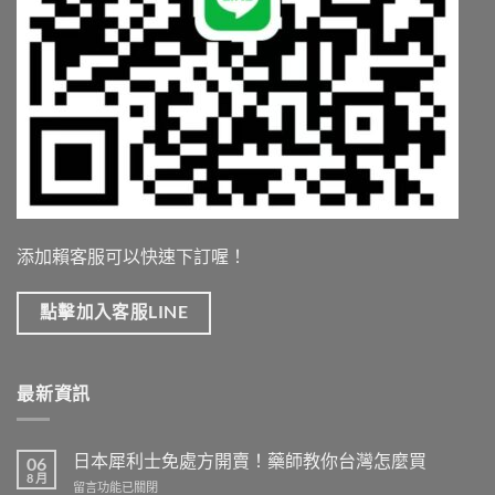
添加賴客服可以快速下訂喔！
點擊加入客服LINE
最新資訊
日本犀利士免處方開賣！藥師教你台灣怎麼買
06
8 月
在
留言功能已關閉