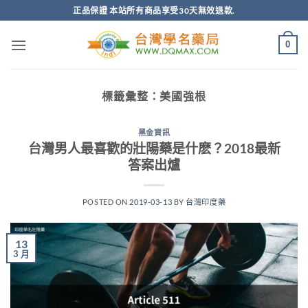
跳
正品保證 本站所有商品享受30天無效退款.
轉
至
0
內
容
標籤彙整：
美國強根
黑金資訊
台灣男人最喜歡的壯陽藥是什麽？2018最新
答案出爐
POSTED ON
2019-03-13
BY
台灣印度藥
13
3 月