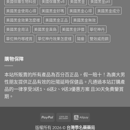
美國保羅生物科技
美國保羅黑v8
美國黑金
美國黑金ptt
藥〉
中
美國黑金使用心得
美國黑金好嗎
美國黑金心得
美國黑金成分
美國黑金效果怎麼樣
美國黑金正品
美國黑金無效
美國黑金用法
美國黑金真偽
美國黑金評價
華佗神丹
華佗神丹哪裡買
華佗神丹效果怎麼樣
陽痿
雙效威而鋼
購物保障
本站所販賣的所有產品為百分百正品，假一賠十！為廣大男
性朋友提供正品有效的壯陽延時保健品。凡通過本站訂購產
品的一律享受3送1、6送2、9送3優惠方案 且30天免費鑒賞
期。
PayPal
Cash
Alipay
On
版權所有 2026 ©
台灣學名藥藥局