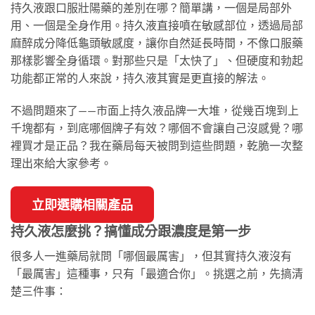
持久液跟口服壯陽藥的差別在哪？簡單講，一個是局部外
用、一個是全身作用。持久液直接噴在敏感部位，透過局部
麻醉成分降低龜頭敏感度，讓你自然延長時間，不像口服藥
那樣影響全身循環。對那些只是「太快了」、但硬度和勃起
功能都正常的人來說，持久液其實是更直接的解法。
不過問題來了——市面上持久液品牌一大堆，從幾百塊到上
千塊都有，到底哪個牌子有效？哪個不會讓自己沒感覺？哪
裡買才是正品？我在藥局每天被問到這些問題，乾脆一次整
理出來給大家參考。
立即選購相關產品
持久液怎麼挑？搞懂成分跟濃度是第一步
很多人一進藥局就問「哪個最厲害」，但其實持久液沒有
「最厲害」這種事，只有「最適合你」。挑選之前，先搞清
楚三件事：