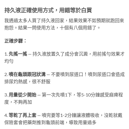
持久液正確使用方式，用錯等於白買
我遇過太多人買了持久液回家，結果效果不如預期就跑回來
抱怨。結果一問使用方法，十個有八個用錯了。
正確步驟：
1.
先搖一搖
— 持久液放置久了成分會沉澱，用前搖勻效果才
均勻
2.
噴在龜頭跟冠狀溝
— 不要噴到尿道口！噴到尿道口會造成
排尿灼熱感，很不舒服
3.
用量從少開始
— 第一次先噴1下，等5-10分鐘感受麻痺程
度，不夠再加
4.
等乾了再上套
— 噴完要等1-2分鐘讓液體吸收，沒乾就戴
保險套會把藥劑推到龜頭前端，導致用量過多