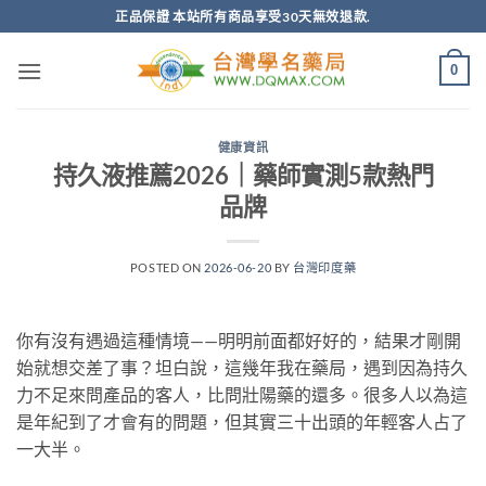
跳
正品保證 本站所有商品享受30天無效退款.
轉
至
0
內
容
健康資訊
持久液推薦2026｜藥師實測5款熱門
品牌
POSTED ON
2026-06-20
BY
台灣印度藥
你有沒有遇過這種情境——明明前面都好好的，結果才剛開
始就想交差了事？坦白說，這幾年我在藥局，遇到因為持久
力不足來問產品的客人，比問壯陽藥的還多。很多人以為這
是年紀到了才會有的問題，但其實三十出頭的年輕客人占了
一大半。