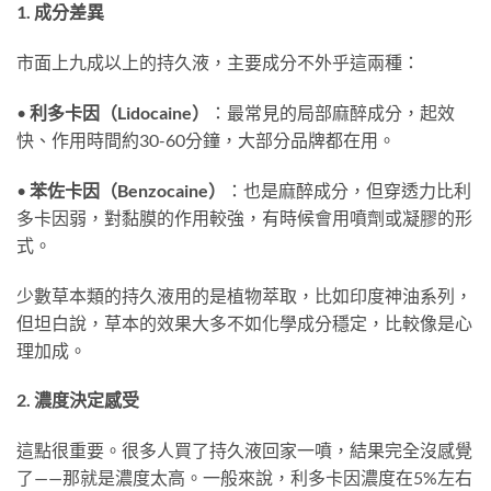
1. 成分差異
市面上九成以上的持久液，主要成分不外乎這兩種：
•
利多卡因（Lidocaine）
：最常見的局部麻醉成分，起效
快、作用時間約30-60分鐘，大部分品牌都在用。
•
苯佐卡因（Benzocaine）
：也是麻醉成分，但穿透力比利
多卡因弱，對黏膜的作用較強，有時候會用噴劑或凝膠的形
式。
少數草本類的持久液用的是植物萃取，比如印度神油系列，
但坦白說，草本的效果大多不如化學成分穩定，比較像是心
理加成。
2. 濃度決定感受
這點很重要。很多人買了持久液回家一噴，結果完全沒感覺
了——那就是濃度太高。一般來說，利多卡因濃度在5%左右