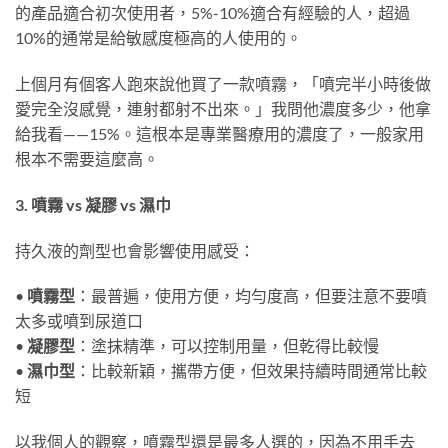
的產品適合初次使用者，5%-10%適合有經驗的人，超過
10%的通常是給敏感度極高的人使用的。
上個月有個客人跑來說他買了一款噴霧，「噴完半小時後做
愛完全沒感覺，連射都射不出來。」我問他濃度多少，他拿
給我看——15%。這根本是專業醫療用的濃度了，一般家用
根本不需要這麼高。
3. 噴霧 vs 凝膠 vs 濕巾
持久液的劑型也會影響使用感受：
•
噴霧型
：最普遍，使用方便，均勻度高，但要注意不要噴
太多或噴到尿道口
•
凝膠型
：塗抹精準，可以控制用量，但乾得比較慢
•
濕巾型
：比較新穎，攜帶方便，但效果持續時間通常比較
短
以我個人的觀察，噴霧型還是最多人選的，因為不用手去