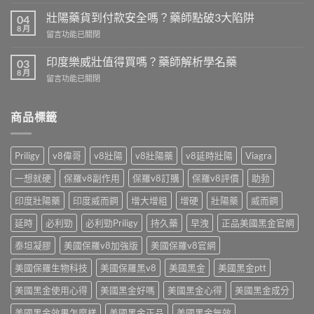
〈2026
士
壯
壯陽藥貨到付款安全嗎？藥師點破3大陷阱
免
04
陽
8 月
處
在
留言功能已關閉
藥
方
〈壯
推
開
陽
印度樂威壯值得買嗎？藥師解析學名藥
薦
03
賣！
藥
8 月
清
藥
在
留言功能已關閉
貨
單
師
〈印
到
藥
教
度
付
師
你
樂
商品標籤
款
教
台
威
安
你
灣
壯
全
依
怎
值
嗎？
Priligy
v8偉哥
v8壯陽
v8壯陽藥
v8延時壯陽
Viagra
需
麼
得
藥
求
買〉
買
師
一想就硬
保羅v8副作用
保羅v8訂購
保羅v8評價
助勃
挑〉
中
嗎？
點
中
藥
印度壯陽藥
印度威而鋼
增大增粗
增硬
壯陽藥
威而鋼
破
師
3
解
延時
必利勁
必利勁Priligy
持久藥
早洩
正品美國黑金官網
大
析
陷
學
泰坦凝膠
美國保羅v8加強版
美國保羅v8官網
阱〉
名
中
美國保羅生物科技
美國保羅黑v8
美國黑金
美國黑金ptt
藥〉
中
美國黑金使用心得
美國黑金好嗎
美國黑金心得
美國黑金成分
美國黑金效果怎麼樣
美國黑金正品
美國黑金無效