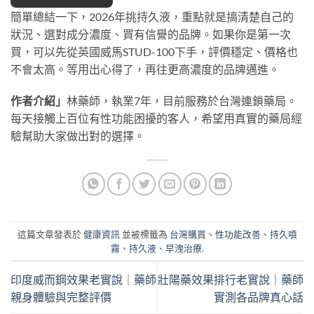
簡單總結一下，2026年挑持久液，重點就是搞清楚自己的
狀況、選對成分濃度、買有信譽的品牌。如果你是第一次
買，可以先從英國威馬STUD-100下手，評價穩定、價格也
不會太高。等用出心得了，再往更高濃度的品牌邁進。
作者介紹」
林藥師，執業7年，目前服務於台灣連鎖藥局。
每天接觸上百位有性功能困擾的客人，希望用真實的藥局經
驗幫助大家做出對的選擇。
這篇文章發表於
健康資訊
並被標籤為
台灣購買
、
性功能改善
、
持久噴
霧
、
持久液
、
早洩治療
.
印度威而鋼效果老實說｜藥師
壯陽藥效果排行老實說｜藥師
親身體驗與完整評價
實測各品牌真心話