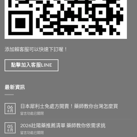
添加賴客服可以快速下訂喔！
點擊加入客服LINE
最新資訊
日本犀利士免處方開賣！藥師教你台灣怎麼買
06
8 月
在
留言功能已關閉
〈日
本
2026壯陽藥推薦清單 藥師教你依需求挑
05
犀
8 月
在
留言功能已關閉
利