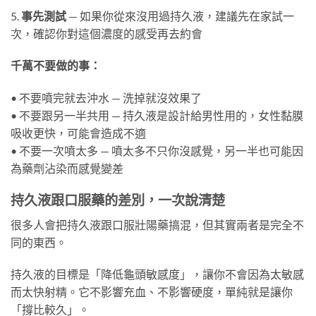
5.
事先測試
— 如果你從來沒用過持久液，建議先在家試一
次，確認你對這個濃度的感受再去約會
千萬不要做的事：
• 不要噴完就去沖水 — 洗掉就沒效果了
• 不要跟另一半共用 — 持久液是設計給男性用的，女性黏膜
吸收更快，可能會造成不適
• 不要一次噴太多 — 噴太多不只你沒感覺，另一半也可能因
為藥劑沾染而感覺變差
持久液跟口服藥的差別，一次說清楚
很多人會把持久液跟口服壯陽藥搞混，但其實兩者是完全不
同的東西。
持久液的目標是「降低龜頭敏感度」，讓你不會因為太敏感
而太快射精。它不影響充血、不影響硬度，單純就是讓你
「撐比較久」。