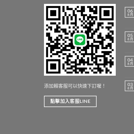
06
8 月
05
8 月
04
8 月
03
添加賴客服可以快速下訂喔！
8 月
點擊加入客服LINE