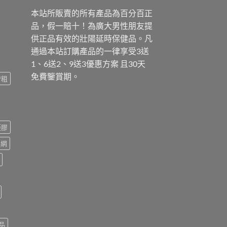
本站所販賣的所有產品為百分百正
品，假一賠十！為廣大男性朋友提
供正品有效的壯陽延時保健品。凡
通過本站訂購產品的一律享受3送
1、6送2、9送3優惠方案 且30天
免費鑒賞期。
增粗
凝膠
官網
品