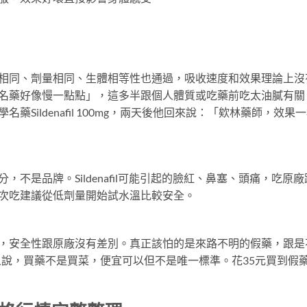
？
相同、劑量相同、生體相等性也通過，吸收速度和效果理論上沒
名藥好像慢一點點」，這多半跟個人體質或吃藥前吃太油膩有關
藥Sildenafil 100mg，兩天後他回來說：「欸林藥師，
，不是品牌。Sildenafil可能引起的臉紅、鼻塞、頭痛，吃
次吃建議從低劑量開始試水溫比較安全。
，安全性跟原廠沒有差別。真正該怕的是來路不明的假藥，跟是
人說，買藥不是買菜，便宜可以但不是唯一標準。花35元買到假藥