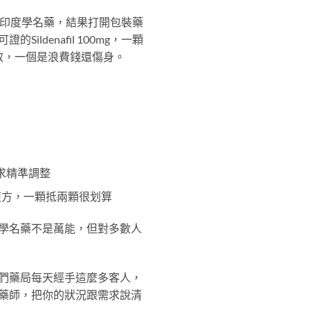
的印度學名藥，結果打開包裝藥
denafil 100mg，一顆
有效，一個是浪費錢還傷身。
需求精準調整
e的複方，一顆抵兩顆很划算
學名藥不是萬能，但對多數人
們藥局每天經手這麼多客人，
藥師，把你的狀況跟需求說清