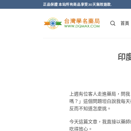
跳
正品保證 本站所有商品享受30天無效退款.
轉
至
首頁
內
容
印
上週有位客人走進藥局，問我
嗎？」這個問題坦白說我每天
反而不知道怎麼挑。
今天這篇文章，我直接以藥師
吃得放心。