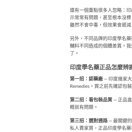
還有一個重點很多人忽略：印
示常常有問題，甚至根本沒標
雖然不會中毒，但效果會遞減
另外，不同品牌的印度學名藥
輔料不同造成的個體差異。我
了。
印度學名藥正品怎麼辨
第一招：認藥廠
— 印度幾家大藥廠
Remedies。買之前先確認
第二招：看包裝品質
— 正品
概就有問題。
第三招：選對通路
— 最關鍵
私人賣家買，正品印度學名藥