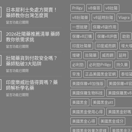
Priligy
v8偉哥
v8壯陽
日本犀利士免處方開賣！
藥師教你台灣怎麼買
v8壯陽藥
v8延時壯陽
Viagra
在
留言功能已關閉
一想就硬
保羅v8副作用
〈日
本
2026壯陽藥推薦清單 藥師
保羅v8訂購
保羅v8評價
助勃
犀
教你依需求挑
利
印度壯陽藥
印度威而鋼
增大
在
留言功能已關閉
士
〈2026
免
增硬
壯陽藥
威而鋼
延時
壯
處
壯陽藥貨到付款安全嗎？
陽
方
藥師點破3大陷阱
必利勁
必利勁Priligy
持久藥
藥
開
在
留言功能已關閉
推
賣！
早洩
正品美國黑金官網
泰坦
〈壯
薦
藥
陽
清
印度樂威壯值得買嗎？藥
師
美國保羅v8加強版
美國保羅v8
藥
單
師解析學名藥
教
貨
藥
你
美國保羅生物科技
美國保羅黑v8
在
留言功能已關閉
到
師
台
〈印
付
教
美國黑金
美國黑金ptt
灣
度
款
你
怎
樂
安
依
美國黑金使用心得
美國黑金好嗎
麼
威
全
需
買〉
壯
嗎？
美國黑金心得
美國黑金成分
求
中
值
藥
挑〉
得
美國黑金效果怎麼樣
美國黑金正
師
中