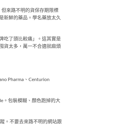
，但來路不明的貨保存期限標
是新鮮的藥品。學名藥放太久
牌吃了頭比較痛」。這其實是
囤貨太多，萬一不合適就麻煩
 Pharma、Centurion
de。包裝模糊、顏色跑掉的大
追蹤。不要去來路不明的網站跟