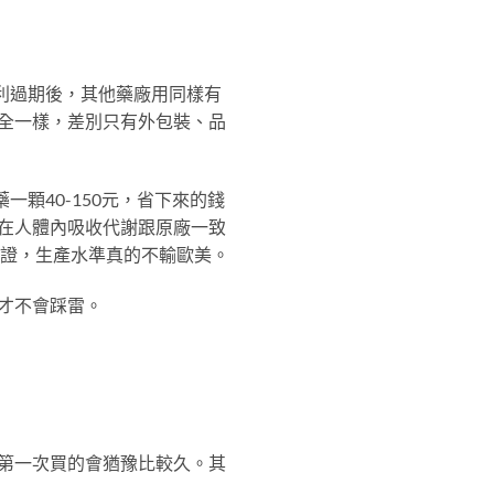
藥專利過期後，其他藥廠用同樣有
全一樣，差別只有外包裝、品
一顆40-150元，省下來的錢
在人體內吸收代謝跟原廠一致
GMP認證，生產水準真的不輸歐美。
才不會踩雷。
第一次買的會猶豫比較久。其