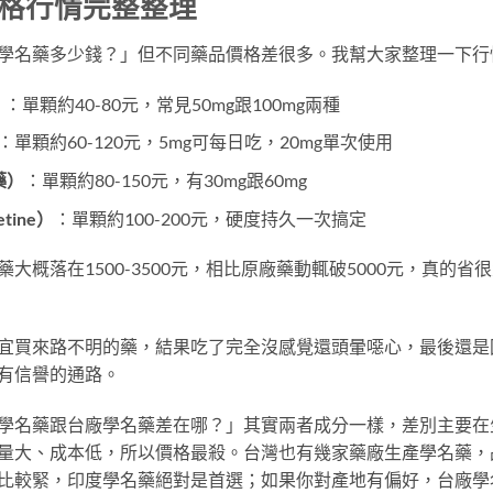
格行情完整整理
學名藥多少錢？」但不同藥品價格差很多。我幫大家整理一下行
）
：單顆約40-80元，常見50mg跟100mg兩種
：單顆約60-120元，5mg可每日吃，20mg單次使用
藥）
：單顆約80-150元，有30mg跟60mg
etine）
：單顆約100-200元，硬度持久一次搞定
大概落在1500-3500元，相比原廠藥動輒破5000元，真的
宜買來路不明的藥，結果吃了完全沒感覺還頭暈噁心，最後還是
有信譽的通路。
學名藥跟台廠學名藥差在哪？」其實兩者成分一樣，差別主要在
量大、成本低，所以價格最殺。台灣也有幾家藥廠生產學名藥，
比較緊，印度學名藥絕對是首選；如果你對產地有偏好，台廠學