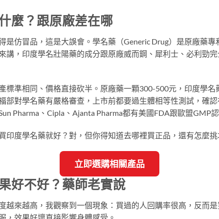
什麼？跟原廠差在哪
是仿冒品，這是大誤會。學名藥（Generic Drug）是原廠
來講，印度學名壯陽藥的成分跟原廠威而鋼、犀利士、必利勁完
標準相同、價格直接砍半。原廠藥一顆300-500元，印度學名藥
福部對學名藥有嚴格審查，上市前都要過生體相等性測試，確認
Pharma、Cipla、Ajanta Pharma都有美國FDA跟歐盟
買印度學名藥就好？對，但你得知道去哪裡買正品，還有怎麼挑
立即選購相關產品
果好不好？藥師老實說
度越來越高，我觀察到一個現象：買過的人回購率很高，反而是
服，效果好壞直接影響身體感受。