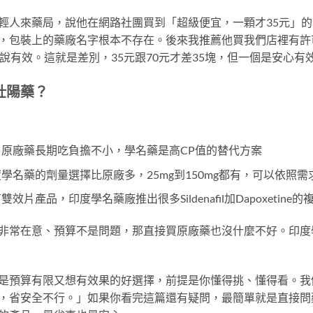
輕人來藥局，說他在網路社團買到「超級便宜，一顆才35元」
裝上的藥廠名字根本不存在。後來我推薦他買我們店裡有許可證的Sil
說有效。這就是差別，35元跟70元才差35塊，但一個是安心
壯陽藥？
：原廠藥長期吃負擔不小，學名藥是高CP值的替代方案
學名藥的劑量選擇比原廠多，25mg到150mg都有，可以依照
效片產品，印度學名藥廠推出很多Sildenafil加Dapoxetin
非常在意、預算不是問題，那直接買原廠藥也沒什麼不好。印度
是預算有限又想有效果的好選擇，前提是你懂得挑、懂得看。我
，省安全不行。」如果你看完這篇還有疑問，最簡單就是直接問