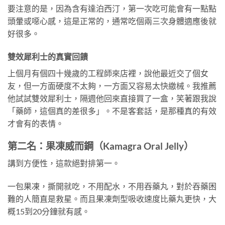
要注意的是，因為含有達泊西汀，第一次吃可能會有一點點
頭暈或噁心感，這是正常的，通常吃個兩三次身體適應後就
好很多。
雙效犀利士的真實回饋
上個月有個四十幾歲的工程師來店裡，說他最近交了個女
友，但一方面硬度不太夠，一方面又容易太快繳械。我推薦
他試試雙效犀利士，隔週他回來直接買了一盒，笑著跟我說
「藥師，這個真的差很多」。不是客套話，是那種真的有效
才會有的表情。
第二名：果凍威而鋼（Kamagra Oral Jelly）
講到方便性，這款絕對排第一。
一包果凍，撕開就吃，不用配水，不用吞藥丸，對於吞藥困
難的人簡直是救星。而且果凍劑型吸收速度比藥丸更快，大
概15到20分鐘就有感。