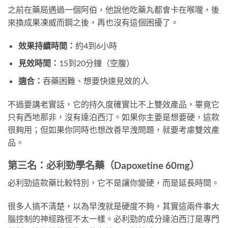
之前在藥局遇過一個阿伯，他說他吃藥丸都會卡在喉嚨，後
來換成果凍威而鋼之後，再也沒有這個困擾了。
效果持續時間：
約4到6小時
見效時間：
15到20分鐘（空腹）
適合：
吞藥困難、想要快速見效的人
不過要講老實話，它的持久度確實比不上雙效產品，畢竟它
只有西地那非，沒有達泊西汀。如果你主要是想要硬，這款
很夠用；但如果你同時也想改善早洩問題，就要考慮雙效產
品。
第三名：必利勁學名藥（Dapoxetine 60mg）
必利勁這款藥比較特別，它不是讓你變硬，而是延長時間。
很多人搞不清楚，以為早洩就是硬度不夠，其實這兩件事大
腦控制的神經路徑不太一樣。必利勁的成分達泊西汀是專門