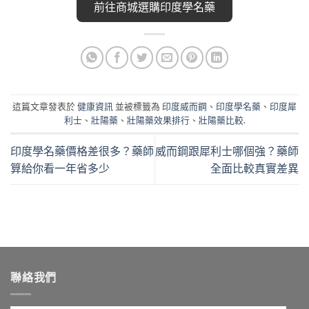
前往商城選購印度學名藥
這篇文章發表於
健康資訊
並被標籤為
印度威而鋼
、
印度學名藥
、
印度犀
利士
、
壯陽藥
、
壯陽藥效果排行
、
壯陽藥比較
.
印度學名藥價格差很多？藥師
威而鋼跟犀利士哪個強？藥師
算給你看一年省多少
全面比較真實差異
聯絡我們