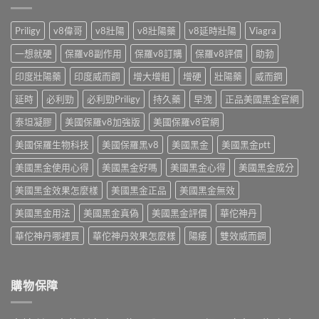
開
教
實
士
藥
你
說〉
免
師
Priligy
v8偉哥
v8壯陽
v8壯陽藥
v8延時壯陽
Viagra
怎
中
處
教
麼
方
你
一想就硬
保羅v8副作用
保羅v8訂購
保羅v8評價
助勃
挑〉
開
算
中
賣！
印度壯陽藥
印度威而鋼
增大增粗
增硬
壯陽藥
威而鋼
單
藥
顆
師
延時
必利勁
必利勁Priligy
持久藥
早洩
正品美國黑金官網
成
教
本〉
你
泰坦凝膠
美國保羅v8加強版
美國保羅v8官網
中
台
美國保羅生物科技
美國保羅黑v8
美國黑金
美國黑金ptt
灣
怎
美國黑金使用心得
美國黑金好嗎
美國黑金心得
美國黑金成分
麼
買〉
美國黑金效果怎麼樣
美國黑金正品
美國黑金無效
中
美國黑金用法
美國黑金真偽
美國黑金評價
華佗神丹
華佗神丹哪裡買
華佗神丹效果怎麼樣
陽痿
雙效威而鋼
購物保障