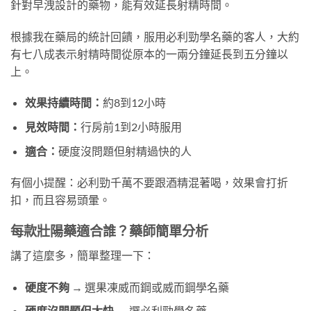
針對早洩設計的藥物，能有效延長射精時間。
根據我在藥局的統計回饋，服用必利勁學名藥的客人，大約
有七八成表示射精時間從原本的一兩分鐘延長到五分鐘以
上。
效果持續時間：
約8到12小時
見效時間：
行房前1到2小時服用
適合：
硬度沒問題但射精過快的人
有個小提醒：必利勁千萬不要跟酒精混著喝，效果會打折
扣，而且容易頭暈。
每款壯陽藥適合誰？藥師簡單分析
講了這麼多，簡單整理一下：
硬度不夠
→ 選果凍威而鋼或威而鋼學名藥
硬度沒問題但太快
→ 選必利勁學名藥