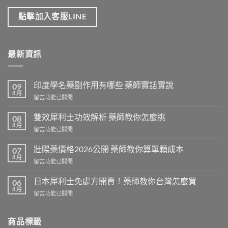
點擊加入客服LINE
最新資訊
印度學名藥副作用有哪些 藥師實話實說
09
8 月
在
留言功能已關閉
〈印
度
雙效犀利士功效解析 藥師教你怎麼挑
08
學
8 月
在
留言功能已關閉
名
〈雙
藥
效
壯陽藥價格2026公開 藥師教你算單顆成本
副
07
犀
8 月
作
在
留言功能已關閉
利
用
〈壯
士
有
陽
日本犀利士免處方開賣！藥師教你台灣怎麼買
功
06
哪
藥
8 月
效
些
在
留言功能已關閉
價
解
藥
〈日
格
析
師
本
2026
藥
實
犀
商品標籤
公
師
話
利