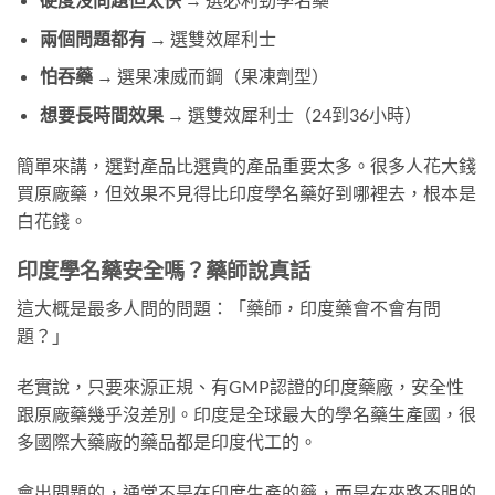
兩個問題都有
→ 選雙效犀利士
怕吞藥
→ 選果凍威而鋼（果凍劑型）
想要長時間效果
→ 選雙效犀利士（24到36小時）
簡單來講，選對產品比選貴的產品重要太多。很多人花大錢
買原廠藥，但效果不見得比印度學名藥好到哪裡去，根本是
白花錢。
印度學名藥安全嗎？藥師說真話
這大概是最多人問的問題：「藥師，印度藥會不會有問
題？」
老實說，只要來源正規、有GMP認證的印度藥廠，安全性
跟原廠藥幾乎沒差別。印度是全球最大的學名藥生產國，很
多國際大藥廠的藥品都是印度代工的。
會出問題的，通常不是在印度生產的藥，而是在來路不明的