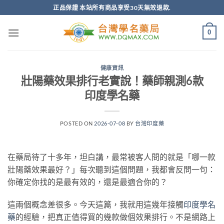
跳
正品保證 本站所有商品享受30天無效退款.
轉
至
0
內
容
健康資訊
壯陽藥效果排行老實說！藥師親測6款
印度學名藥
POSTED ON
2026-07-08
BY
台灣印度藥
在藥局待了十多年，坦白講，最常被客人問的就是「哪一款
壯陽藥效果最好？」每次聽到這個問題，我都會反問一句：
你確定你找的是最有效的，還是最適合你的？
這兩個概念差很多。今天這篇，我就用這幾年接觸
印度學名
藥
的經驗，把真正值得買的幾款做個效果排行。不是網路上