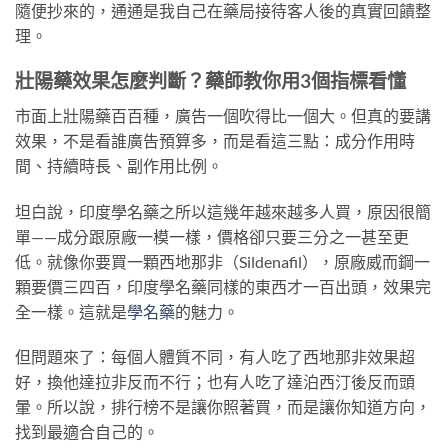
隨便抄來的，通通是我自己在藥局接待客人後的真實回饋整
理。
壯陽藥效果怎麼判斷？藥師教你用3個指標看懂
市面上壯陽藥百百種，廣告一個吹得比一個大。但真的要講
效果，不是看誰廣告預算多，而是看這三點：成分作用時
間、持續時長、副作用比例。
坦白說，印度學名藥之所以這幾年越來越多人買，原因很簡
單——成分跟原廠一模一樣，價格卻只要三分之一甚至更
低。就像你要買一顆西地那非（Sildenafil），原廠威而鋼一
顆要價三四百，印度學名藥同樣的東西才一百出頭，效果完
全一樣。這就是
學名藥
的魅力。
但問題來了：每個人體質不同，有人吃了西地那非效果超
好，換他達拉非反而不行；也有人吃了達泊西汀後反而頭
暈。所以說，排行榜不是讓你照著買，而是讓你知道方向，
找到最適合自己的。