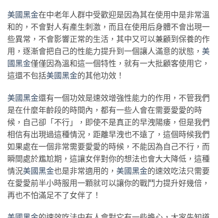
美國黑金
在中老年人群中受歡迎是因為其在使用中是非常溫
和的，不會對人有產生刺激，而且在使用后身體不會出現一
些異常，不會影響正常的生活，其中又可以兼顧到保養的作
用，逐漸會把自己的性能力提升到一個讓人滿意的狀態，
美
國黑金
僅僅因為溫和這一個特性，就有一大批顧客使用它，
這還不包括
美國黑金
的其他功效！
美國黑金
還有一個功效是速效增強性能力的作用，不管我們
是在什麼年齡段的時間內，都有一些人會在需要愛愛的時
候，自己卻「不行」，即使不是真正的早洩陽痿，但是我們
相信有出現過這種情況，距離早洩也不遠了，這個時候我們
如果處在一個非常需要愛愛的時候，不能因為自己不行，而
瞬間處於尷尬期，這讓女伴對你的想法也會大大降低，這種
情況
美國黑金
也是非常適用的，
美國黑金
的速效吃法只需要
在愛愛前半小時服用一顆就可以讓你的戰鬥力提升好幾倍，
再也不怕滿足不了女伴了！
美國黑金
的速效吃法中有人會對它有一些擔心，大家先知道