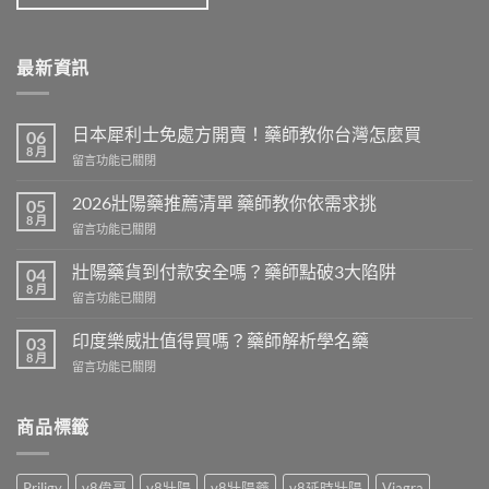
最新資訊
日本犀利士免處方開賣！藥師教你台灣怎麼買
06
8 月
在
留言功能已關閉
〈日
本
2026壯陽藥推薦清單 藥師教你依需求挑
05
犀
8 月
在
留言功能已關閉
利
〈2026
士
壯
壯陽藥貨到付款安全嗎？藥師點破3大陷阱
免
04
陽
8 月
處
在
留言功能已關閉
藥
方
〈壯
推
開
陽
印度樂威壯值得買嗎？藥師解析學名藥
薦
03
賣！
藥
8 月
清
藥
在
留言功能已關閉
貨
單
師
〈印
到
藥
教
度
付
師
你
樂
商品標籤
款
教
台
威
安
你
灣
壯
全
依
怎
值
嗎？
Priligy
v8偉哥
v8壯陽
v8壯陽藥
v8延時壯陽
Viagra
需