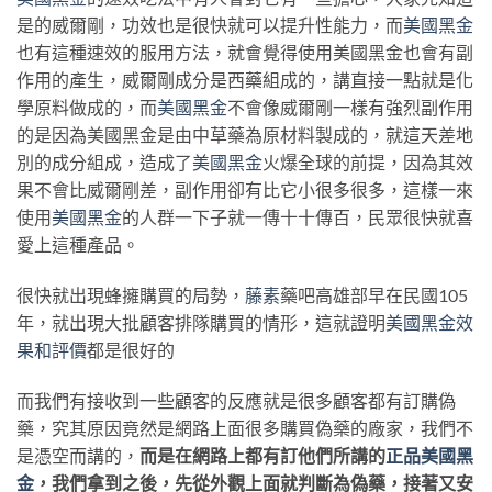
是的威爾剛，功效也是很快就可以提升性能力，而
美國黑金
也有這種速效的服用方法，就會覺得使用美國黑金也會有副
作用的產生，威爾剛成分是西藥組成的，講直接一點就是化
學原料做成的，而
美國黑金
不會像威爾剛一樣有強烈副作用
的是因為美國黑金是由中草藥為原材料製成的，就這天差地
別的成分組成，造成了
美國黑金
火爆全球的前提，因為其效
果不會比威爾剛差，副作用卻有比它小很多很多，這樣一來
使用
美國黑金
的人群一下子就一傳十十傳百，民眾很快就喜
愛上這種產品。
很快就出現蜂擁購買的局勢，
藤素
藥吧高雄部早在民國105
年，就出現大批顧客排隊購買的情形，這就證明
美國黑金效
果和評價
都是很好的
而我們有接收到一些顧客的反應就是很多顧客都有訂購偽
藥，究其原因竟然是網路上面很多購買偽藥的廠家，我們不
是憑空而講的，
而是在網路上都有訂他們所講的
正品美國黑
金
，我們拿到之後，先從外觀上面就判斷為偽藥，接著又安