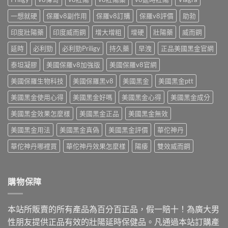
麼
得
藥
求
買〉
買
師
一想就硬
保羅v8副作用
保羅v8訂購
保羅v8評價
助勃
挑〉
中
嗎？
點
中
藥
印度壯陽藥
印度威而鋼
增大增粗
增硬
壯陽藥
威而鋼
破
師
3
解
延時
必利勁
必利勁Priligy
持久藥
早洩
正品美國黑金官網
大
析
陷
學
泰坦凝膠
美國保羅v8加強版
美國保羅v8官網
阱〉
名
中
美國保羅生物科技
美國保羅黑v8
美國黑金
美國黑金ptt
藥〉
中
美國黑金使用心得
美國黑金好嗎
美國黑金心得
美國黑金成分
美國黑金效果怎麼樣
美國黑金正品
美國黑金無效
美國黑金用法
美國黑金真偽
美國黑金評價
華佗神丹
華佗神丹哪裡買
華佗神丹效果怎麼樣
陽痿
雙效威而鋼
購物保障
本站所販賣的所有產品為百分百正品，假一賠十！為廣大男
性朋友提供正品有效的壯陽延時保健品。凡通過本站訂購產