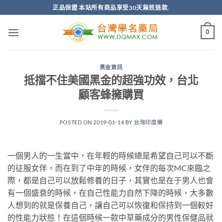
跳
正品保證 本站所有商品享受30天無效退款.
轉
至
0
內
容
黑金資訊
抵擋不住美國黑金的超強功效，台北
顧客蜂擁購買
POSTED ON
2019-01-14
BY
台灣印度藥
一個男人的一生當中，在年輕的時候總是希望自己可以不斷
的征服女伴，而在到了中年的時候，女伴的每次MC來臨之
際，都是自己可以放鬆修養的日子，其實也是在于男人也會
有一個盛衰的時候，在自己性能力自然下降的時候，大多數
人想到的就是保養自己，讓自己可以恢復和保持到一個較好
的性能力狀態！在這個時候一款中草藥成分的男性保健品就