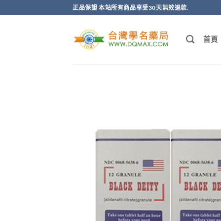
跳
正品保證 本站所有商品享受30天無效退款.
轉
至
首頁
內
容