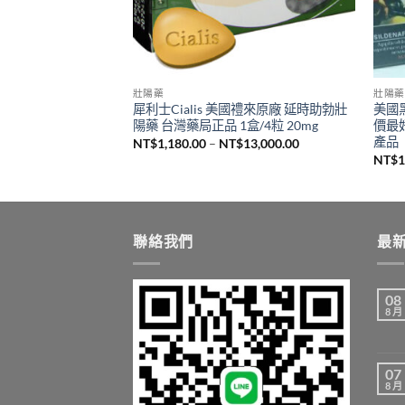
壯陽藥
壯陽藥
馬紅糖/精力糖/人參
犀利士Cialis 美國禮來原廠 延時助勃壯
美國黑
陽藥 台灣藥局正品 1盒/4粒 20mg
價最
產品
目
價
2,900.00
NT$
1,180.00
–
NT$
13,000.00
前
格
NT$
1
價
範
格：
圍：
,900.00。
NT$2,900.00。
NT$1,180.00
到
NT$13,000.00
聯絡我們
最
08
8 月
07
8 月