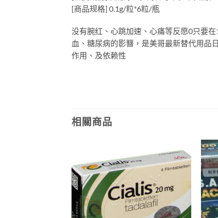
[商品规格] 0.1g/粒*6粒/瓶
没有腕红、心跳加速、心痛等反愿0只要在
血、糖尿病的影簪，是美哥最新替代用品
作用、及依赖性
相關商品