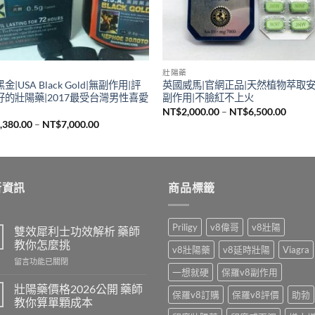
壯陽藥
金|USA Black Gold|無副作用|評
英國威馬|官網正品|天然植物萃取
好的壯陽藥|2017最受台灣男性喜愛
副作用|不臉紅不上火
價
NT$
2,000.00
–
NT$
6,500.00
格
價
,380.00
–
NT$
7,000.00
範
格
圍：
範
NT$2,
圍：
到
NT$1,380.00
NT$6,
到
NT$7,000.00
新資訊
商品標籤
Priligy
v8偉哥
v8壯陽
雙效犀利士功效解析 藥師
教你怎麼挑
v8壯陽藥
v8延時壯陽
Viagra
在
留言功能已關閉
一想就硬
保羅v8副作用
〈雙
效
壯陽藥價格2026公開 藥師
保羅v8訂購
保羅v8評價
助勃
犀
教你算單顆成本
利