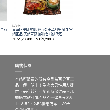
壯陽藥
安全無
東革阿里咖啡|馬來西亞東革阿里咖啡|官
網正品|天然草藥咖啡|台灣總代理
價
NT$
1,200.00
–
NT$
2,200.00
格
範
圍：
000.00
NT$1,200.00
到
500.00
NT$2,200.00
購物保障
本站所販賣的所有產品為百分百正
品，假一賠十！為廣大男性朋友提
供正品有效的壯陽延時保健品。凡
通過本站訂購產品的一律享受3送
1、6送2、9送3優惠方案 且30天
免費鑒賞期。