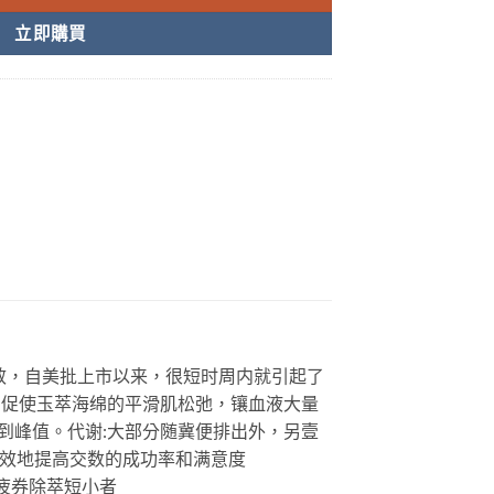
立即購買
的效，自美批上市以来，很短时周内就引起了
反愿，促使玉萃海绵的平滑肌松弛，镶血液大量
度就蓬到峰值。代谢:大部分随冀便排出外，另壹
能有效地提高交数的成功率和满意度
易疲券除萃短小者