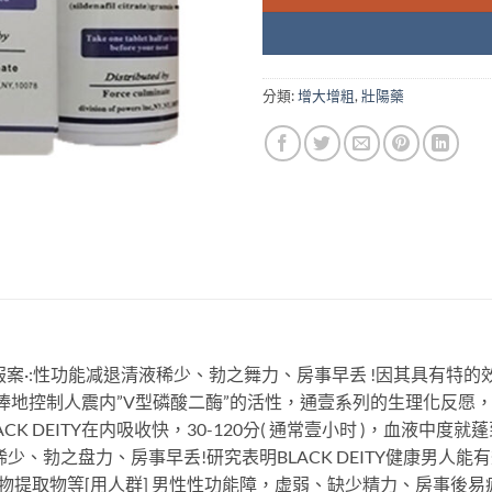
分類:
增大增粗
,
壯陽藥
案·:性功能减退清液稀少、勃之舞力、房事早丢 !因其具有特
在於有翼捧地控制人震内”V型磷酸二酶”的活性，通壹系列的生理化
K DEITY在内吸收快，30-120分( 通常壹小时 )，血液中
少、勃之盘力、房事早丢!研究表明BLACK DEITY健康男人
物提取物等[用人群] 男性性功能障，虚弱、缺少精力、房事後