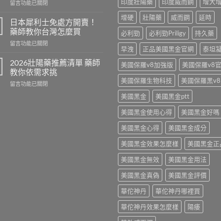
印度壯陽藥
印度威而鋼
增大
在
留言功能已關閉
士
〈壯
功
增硬
壯陽藥
威而鋼
延時
陽
效
日本犀利士免處方開賣！
藥
解
藥師教你台灣怎麼買
必利勁
必利勁Priligy
持久藥
價
析
在
留言功能已關閉
格
藥
早洩
正品美國黑金官網
泰坦
〈日
2026
師
本
公
2026壯陽藥推薦清單 藥師
教
美國保羅v8加強版
美國保羅v8
犀
開
教你依需求挑
你
利
藥
怎
美國保羅生物科技
美國保羅黑v8
在
留言功能已關閉
士
師
麼
〈2026
免
教
美國黑金
美國黑金ptt
挑〉
壯
處
你
中
陽
方
算
美國黑金使用心得
美國黑金好嗎
藥
開
單
推
賣！
美國黑金心得
美國黑金成分
顆
薦
藥
成
清
美國黑金效果怎麼樣
美國黑金正
師
本〉
單
教
中
藥
美國黑金無效
美國黑金用法
你
師
台
美國黑金真偽
美國黑金評價
教
灣
你
怎
華佗神丹
華佗神丹哪裡買
依
麼
需
買〉
華佗神丹效果怎麼樣
陽痿
求
中
挑〉