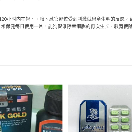
120小时内在祝、、嗅、感官部位受到刺激就曾童生明的反愿，
日常保健每日使用一片，能狗促谁除萃细胞的再次生长、骏育使