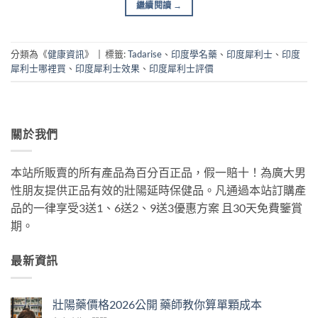
繼續閱讀
→
分類為《
健康資訊
》
|
標籤:
Tadarise
、
印度學名藥
、
印度犀利士
、
印度
犀利士哪裡買
、
印度犀利士效果
、
印度犀利士評價
關於我們
本站所販賣的所有產品為百分百正品，假一賠十！為廣大男
性朋友提供正品有效的壯陽延時保健品。凡通過本站訂購產
品的一律享受3送1、6送2、9送3優惠方案 且30天免費鑒賞
期。
最新資訊
壯陽藥價格2026公開 藥師教你算單顆成本