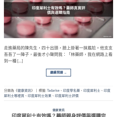
走進藥局的陳先生，四十出頭，臉上掛著一抹尷尬。他支支
吾吾了一陣子，最後才小聲問我：「林藥師，我在網路上看
到一種 […]
繼續閱讀
→
分類為《
健康資訊
》
|
標籤:
Tadarise
、
印度學名藥
、
印度犀利士
、
印度
犀利士哪裡買
、
印度犀利士效果
、
印度犀利士評價
健康資訊
印度犀利士有效嗎？藥師親身評價與選購完