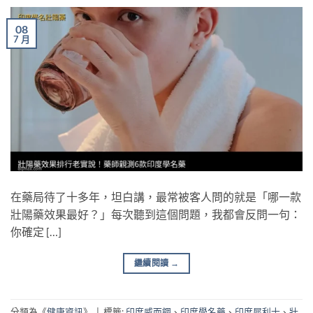
08
7 月
在藥局待了十多年，坦白講，最常被客人問的就是「哪一款
壯陽藥效果最好？」每次聽到這個問題，我都會反問一句：
你確定 […]
繼續閱讀
→
分類為《
健康資訊
》
|
標籤:
印度威而鋼
、
印度學名藥
、
印度犀利士
、
壯