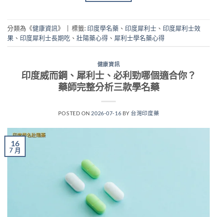
分類為《
健康資訊
》
|
標籤:
印度學名藥
、
印度犀利士
、
印度犀利士效
果
、
印度犀利士長期吃
、
壯陽藥心得
、
犀利士學名藥心得
健康資訊
印度威而鋼、犀利士、必利勁哪個適合你？
藥師完整分析三款學名藥
POSTED ON
2026-07-16
BY
台灣印度藥
16
7 月