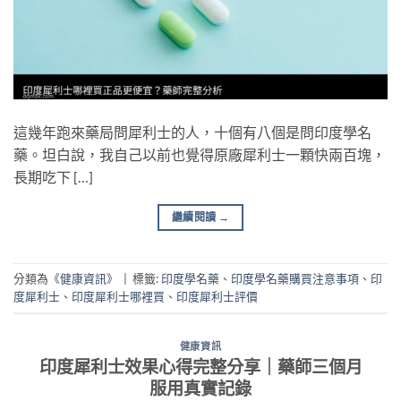
這幾年跑來藥局問犀利士的人，十個有八個是問印度學名
藥。坦白說，我自己以前也覺得原廠犀利士一顆快兩百塊，
長期吃下 […]
繼續閱讀
→
分類為《
健康資訊
》
|
標籤:
印度學名藥
、
印度學名藥購買注意事項
、
印
度犀利士
、
印度犀利士哪裡買
、
印度犀利士評價
健康資訊
印度犀利士效果心得完整分享｜藥師三個月
服用真實記錄