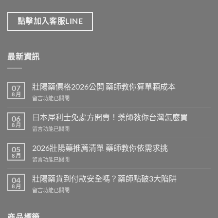
點擊加入客服LINE
最新資訊
壯陽藥價格2026公開 藥師教你算單顆成本
07
8 月
在
留言功能已關閉
〈壯
陽
日本犀利士免處方開賣！藥師教你台灣怎麼買
06
藥
8 月
在
留言功能已關閉
價
〈日
格
本
2026壯陽藥推薦清單 藥師教你依需求挑
2026
05
犀
8 月
公
在
留言功能已關閉
利
開
〈2026
士
藥
壯
壯陽藥貨到付款安全嗎？藥師點破3大陷阱
免
04
師
陽
8 月
處
教
在
留言功能已關閉
藥
方
你
〈壯
推
開
算
陽
薦
賣！
單
藥
商品標籤
清