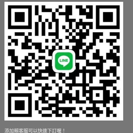
師
3
解
大
析
陷
學
阱〉
名
中
藥〉
中
添加賴客服可以快速下訂喔！