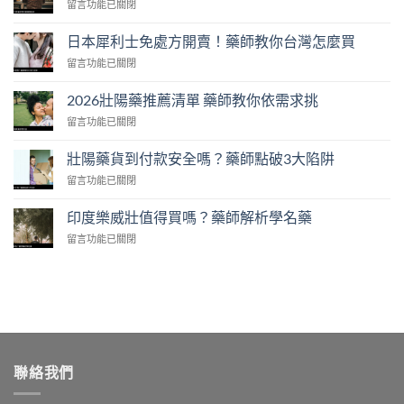
在
留言功能已關閉
〈壯
陽
日本犀利士免處方開賣！藥師教你台灣怎麼買
藥
在
留言功能已關閉
價
〈日
格
本
2026
2026壯陽藥推薦清單 藥師教你依需求挑
犀
公
在
留言功能已關閉
利
開
〈2026
士
藥
壯
免
壯陽藥貨到付款安全嗎？藥師點破3大陷阱
師
陽
處
教
在
留言功能已關閉
藥
方
你
〈壯
推
開
算
陽
薦
印度樂威壯值得買嗎？藥師解析學名藥
賣！
單
藥
清
藥
顆
在
留言功能已關閉
貨
單
師
成
〈印
到
藥
教
本〉
度
付
師
你
中
樂
款
教
台
威
安
你
灣
壯
全
依
怎
值
嗎？
需
麼
得
藥
求
買〉
買
師
挑〉
中
聯絡我們
嗎？
點
中
藥
破