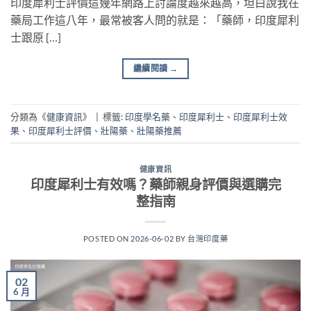
印度犀利士評價這幾年網路上討論度越來越高，坦白說我在
藥局工作這八年，最常被客人問的就是：「藥師，印度犀利
士跟原 […]
繼續閱讀
→
分類為《
健康資訊
》
|
標籤:
印度學名藥
、
印度犀利士
、
印度犀利士效
果
、
印度犀利士評價
、
壯陽藥
、
壯陽藥推薦
健康資訊
印度犀利士有效嗎？藥師親身評價與選購完
整指南
POSTED ON
2026-06-02
BY
台灣印度藥
02
6 月