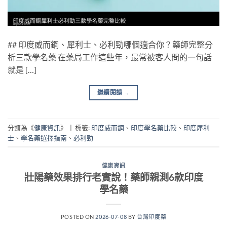
## 印度威而鋼、犀利士、必利勁哪個適合你？藥師完整分
析三款學名藥 在藥局工作這些年，最常被客人問的一句話
就是 […]
繼續閱讀
→
分類為《
健康資訊
》
|
標籤:
印度威而鋼
、
印度學名藥比較
、
印度犀利
士
、
學名藥選擇指南
、
必利勁
健康資訊
壯陽藥效果排行老實說！藥師親測6款印度
學名藥
POSTED ON
2026-07-08
BY
台灣印度藥