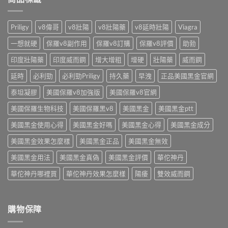
藥
顆
貨
單
師
成
到
藥
教
本〉
付
師
Priligy
v8偉哥
v8壯陽
v8壯陽藥
v8延時壯陽
Viagra
你
中
款
教
台
安
你
一想就硬
保羅v8副作用
保羅v8訂購
保羅v8評價
助勃
灣
全
依
怎
嗎？
印度壯陽藥
印度威而鋼
增大增粗
增硬
壯陽藥
威而鋼
需
麼
藥
求
買〉
師
延時
必利勁
必利勁Priligy
持久藥
早洩
正品美國黑金官網
挑〉
中
點
中
破
泰坦凝膠
美國保羅v8加強版
美國保羅v8官網
3
美國保羅生物科技
美國保羅黑v8
美國黑金
美國黑金ptt
大
陷
美國黑金使用心得
美國黑金好嗎
美國黑金心得
美國黑金成分
阱〉
中
美國黑金效果怎麼樣
美國黑金正品
美國黑金無效
美國黑金用法
美國黑金真偽
美國黑金評價
華佗神丹
華佗神丹哪裡買
華佗神丹效果怎麼樣
陽痿
雙效威而鋼
購物保障