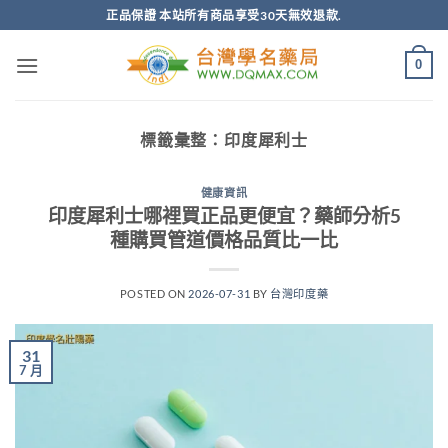
跳
正品保證 本站所有商品享受30天無效退款.
轉
至
0
內
容
標籤彙整：
印度犀利士
健康資訊
印度犀利士哪裡買正品更便宜？藥師分析5
種購買管道價格品質比一比
POSTED ON
2026-07-31
BY
台灣印度藥
31
7 月