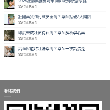
2026壯陽藥推薦清單 藥師教你依需求挑
犀
在
留言功能已關閉
利
〈2026
士
壯
免
壯陽藥貨到付款安全嗎？藥師點破3大陷阱
陽
處
在
留言功能已關閉
藥
方
〈壯
推
開
陽
薦
印度樂威壯值得買嗎？藥師解析學名藥
賣！
藥
清
藥
在
留言功能已關閉
貨
單
師
〈印
到
藥
教
度
付
高血壓能吃壯陽藥嗎？藥師一次講清楚
師
你
樂
款
教
台
在
留言功能已關閉
威
安
你
灣
〈高
壯
全
依
怎
血
值
嗎？
需
麼
壓
得
藥
求
買〉
能
買
師
挑〉
中
吃
嗎？
點
中
壯
藥
破
陽
師
3
藥
解
大
聯絡我們
嗎？
析
陷
藥
學
阱〉
師
名
中
一
藥〉
次
中