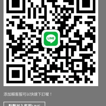
講
清
楚〉
中
添加賴客服可以快速下訂喔！