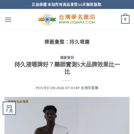
跳
正品保證 本站所有商品享受30天無效退款.
轉
至
0
內
容
標籤彙整：
持久噴霧
健康資訊
持久液哪牌好？藥師實測5大品牌效果比一
比
POSTED ON
2026-07-03
BY
台灣印度藥
03
7 月