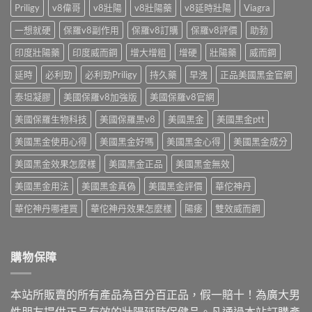
值
嗎？
Priligy
v8偉哥
v8壯陽
v8壯陽藥
v8延時壯陽
Viagra
需
麼
得
藥
求
買〉
買
師
一想就硬
保羅v8副作用
保羅v8訂購
保羅v8評價
助勃
挑〉
中
嗎？
點
中
藥
印度壯陽藥
印度威而鋼
增大增粗
增硬
壯陽藥
威而鋼
破
師
3
解
延時
必利勁
必利勁Priligy
持久藥
早洩
正品美國黑金官網
大
析
陷
學
泰坦凝膠
美國保羅v8加強版
美國保羅v8官網
阱〉
名
中
美國保羅生物科技
美國保羅黑v8
美國黑金
美國黑金ptt
藥〉
中
美國黑金使用心得
美國黑金好嗎
美國黑金心得
美國黑金成分
美國黑金效果怎麼樣
美國黑金正品
美國黑金無效
美國黑金用法
美國黑金真偽
美國黑金評價
華佗神丹
華佗神丹哪裡買
華佗神丹效果怎麼樣
陽痿
雙效威而鋼
購物保障
本站所販賣的所有產品為百分百正品，假一賠十！為廣大男
性朋友提供正品有效的壯陽延時保健品。凡通過本站訂購產