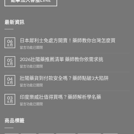
點擊加入客服LINE
最新資訊
日本犀利士免處方開賣！藥師教你台灣怎麼買
06
8 月
在
留言功能已關閉
〈日
本
2026壯陽藥推薦清單 藥師教你依需求挑
05
犀
8 月
在
留言功能已關閉
利
〈2026
士
壯
壯陽藥貨到付款安全嗎？藥師點破3大陷阱
免
04
陽
8 月
處
在
留言功能已關閉
藥
方
〈壯
推
開
陽
印度樂威壯值得買嗎？藥師解析學名藥
薦
03
賣！
藥
8 月
清
藥
在
留言功能已關閉
貨
單
師
〈印
到
藥
教
度
付
師
你
樂
商品標籤
款
教
台
威
安
你
灣
壯
全
依
怎