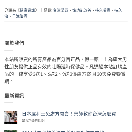
分類為《
健康資訊
》
|
標籤:
台灣購買
、
性功能改善
、
持久噴霧
、
持久
液
、
早洩治療
關於我們
本站所販賣的所有產品為百分百正品，假一賠十！為廣大男
性朋友提供正品有效的壯陽延時保健品。凡通過本站訂購產
品的一律享受3送1、6送2、9送3優惠方案 且30天免費鑒賞
期。
最新資訊
日本犀利士免處方開賣！藥師教你台灣怎麼買
在
留言功能已關閉
〈日
本