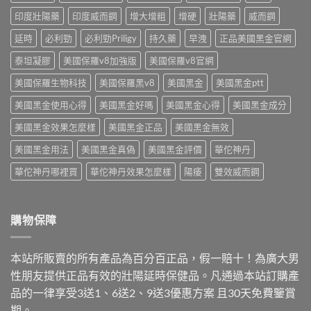
全
依
怎
嗎？
印度壯陽藥
印度威而鋼
增大增粗
增硬
壯陽藥
威而鋼
需
麼
藥
求
買〉
師
延時
必利勁
必利勁Priligy
持久藥
早洩
正品美國黑金官網
挑〉
中
點
中
破
泰坦凝膠
美國保羅v8加強版
美國保羅v8官網
3
美國保羅生物科技
美國保羅黑v8
美國黑金
美國黑金ptt
大
陷
美國黑金使用心得
美國黑金好嗎
美國黑金心得
美國黑金成分
阱〉
中
美國黑金效果怎麼樣
美國黑金正品
美國黑金無效
美國黑金用法
美國黑金真偽
美國黑金評價
華佗神丹
華佗神丹哪裡買
華佗神丹效果怎麼樣
陽痿
雙效威而鋼
購物保障
本站所販賣的所有產品為百分百正品，假一賠十！為廣大男
性朋友提供正品有效的壯陽延時保健品。凡通過本站訂購產
品的一律享受3送1、6送2、9送3優惠方案 且30天免費鑒賞
期。