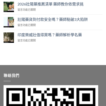
本
2026
2026壯陽藥推薦清單 藥師教你依需求挑
犀
公
在
留言功能已關閉
利
開
〈2026
士
藥
壯
免
壯陽藥貨到付款安全嗎？藥師點破3大陷阱
師
陽
處
教
在
留言功能已關閉
藥
方
你
〈壯
推
開
算
陽
薦
印度樂威壯值得買嗎？藥師解析學名藥
賣！
單
藥
清
藥
顆
在
留言功能已關閉
貨
單
師
成
〈印
到
藥
教
本〉
度
付
師
你
中
樂
款
教
台
威
安
你
灣
壯
全
依
怎
值
嗎？
需
麼
得
藥
求
買〉
買
師
挑〉
中
聯絡我們
嗎？
點
中
藥
破
師
3
解
大
析
陷
學
阱〉
名
中
藥〉