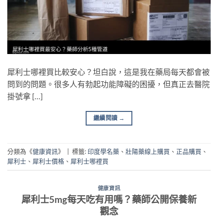
犀利士哪裡買比較安心？坦白說，這是我在藥局每天都會被
問到的問題。很多人有勃起功能障礙的困擾，但真正去醫院
掛號拿 […]
繼續閱讀
→
分類為《
健康資訊
》
|
標籤:
印度學名藥
、
壯陽藥線上購買
、
正品購買
、
犀利士
、
犀利士價格
、
犀利士哪裡買
健康資訊
犀利士5mg每天吃有用嗎？藥師公開保養新
觀念