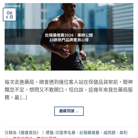
06
6 月
每次走進藥局，總會遇到幾位客人站在保健品貨架前，眼神
飄忽不定，想問又不敢開口。坦白說，這幾年來我在藥局服
務，最 […]
繼續閱讀
→
分類為《
健康資訊
》
|
標籤:
印度學名藥
、
壯陽藥推薦
、
威而鋼
、
犀利