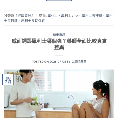
分類為《
健康資訊
》
|
標籤:
犀利士
、
犀利士5mg
、
犀利士哪裡買
、
犀利
士每日錠
、
犀利士長期保養
健康資訊
威而鋼跟犀利士哪個強？藥師全面比較真實
差異
POSTED ON
2026-07-08
BY
台灣印度藥
08
7 月