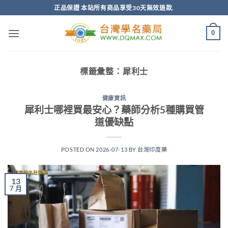
跳
正品保證 本站所有商品享受30天無效退款.
轉
至
0
內
容
標籤彙整：
犀利士
健康資訊
犀利士哪裡買最安心？藥師分析5種購買管
道優缺點
POSTED ON
2026-07-13
BY
台灣印度藥
13
7 月