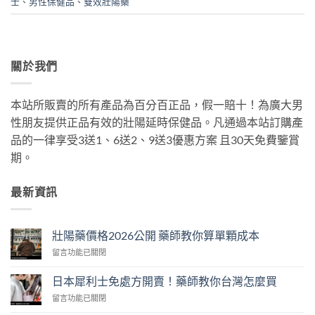
士
、
男性保健品
、
雙效壯陽藥
關於我們
本站所販賣的所有產品為百分百正品，假一賠十！為廣大男
性朋友提供正品有效的壯陽延時保健品。凡通過本站訂購產
品的一律享受3送1、6送2、9送3優惠方案 且30天免費鑒賞
期。
最新資訊
壯陽藥價格2026公開 藥師教你算單顆成本
在
留言功能已關閉
〈壯
陽
日本犀利士免處方開賣！藥師教你台灣怎麼買
藥
在
留言功能已關閉
價
〈日
格