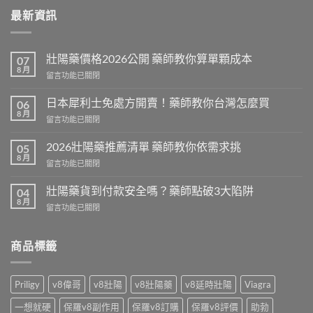
最新資訊
壯陽藥價格2026公開 藥師教你算單顆成本
07
8 月
在
留言功能已關閉
〈壯
陽
日本犀利士免處方開賣！藥師教你台灣怎麼買
06
藥
8 月
在
留言功能已關閉
價
〈日
格
本
2026壯陽藥推薦清單 藥師教你依需求挑
2026
05
犀
8 月
公
在
留言功能已關閉
利
開
〈2026
士
藥
壯
壯陽藥貨到付款安全嗎？藥師點破3大陷阱
免
04
師
陽
8 月
處
教
在
留言功能已關閉
藥
方
你
〈壯
推
開
算
陽
薦
賣！
單
藥
商品標籤
清
藥
顆
貨
單
師
成
到
藥
教
本〉
付
師
Priligy
v8偉哥
v8壯陽
v8壯陽藥
v8延時壯陽
Viagra
你
中
款
教
台
安
你
一想就硬
保羅v8副作用
保羅v8訂購
保羅v8評價
助勃
灣