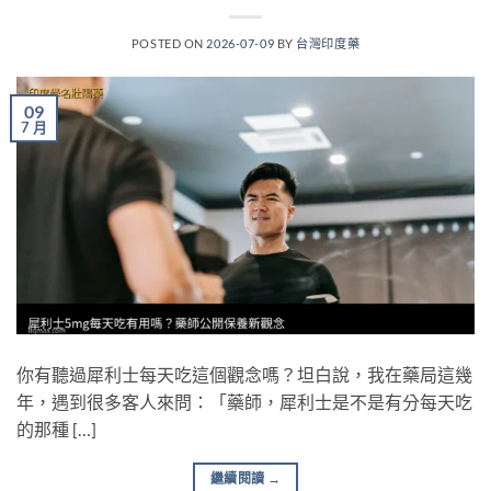
POSTED ON
2026-07-09
BY
台灣印度藥
09
7 月
你有聽過犀利士每天吃這個觀念嗎？坦白說，我在藥局這幾
年，遇到很多客人來問：「藥師，犀利士是不是有分每天吃
的那種 […]
繼續閱讀
→