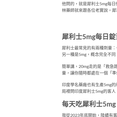
他問的，就是犀利士5mg每
林藥師就來跟各位老實說，犀
犀利士5mg每日
犀利士最常見的有兩種劑量：
另一種是5mg，概念完全不
簡單講，20mg走的是「救急
量，讓你隨時都處在一個「準
印度學名藥廠也有生產5mg
局裡問印度犀利士5mg的客
每天吃犀利士5m
我從2023年底開始，陸續有