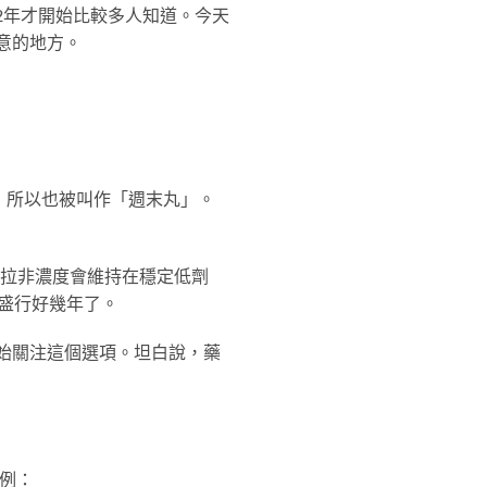
2年才開始比較多人知道。今天
意的地方。
，所以也被叫作「週末丸」。
達拉非濃度會維持在穩定低劑
盛行好幾年了。
始關注這個選項。坦白說，藥
案例：