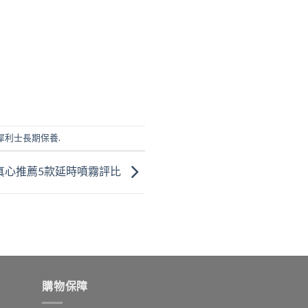
犀利士長期保養
.
真心推薦5款延時噴霧評比
購物保障