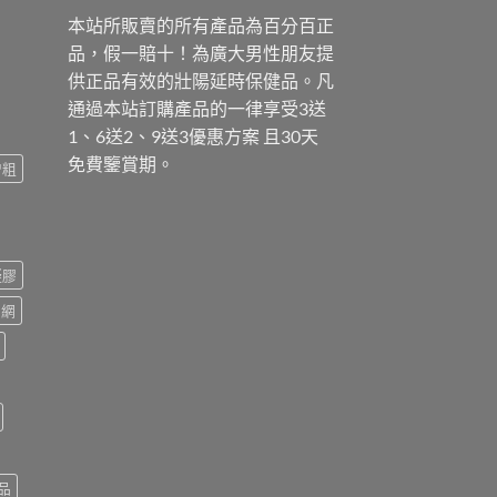
本站所販賣的所有產品為百分百正
品，假一賠十！為廣大男性朋友提
供正品有效的壯陽延時保健品。凡
通過本站訂購產品的一律享受3送
1、6送2、9送3優惠方案 且30天
免費鑒賞期。
增粗
凝膠
官網
品