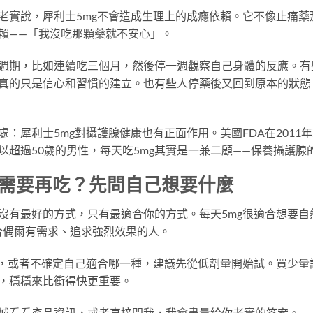
老實說，犀利士5mg不會造成生理上的成癮依賴。它不像止痛藥
賴——「我沒吃那顆藥就不安心」。
週期，比如連續吃三個月，然後停一週觀察自己身體的反應。有
真的只是信心和習慣的建立。也有些人停藥後又回到原本的狀態
：犀利士5mg對攝護腺健康也有正面作用。美國FDA在2011年
以超過50歲的男性，每天吃5mg其實是一兼二顧——保養攝護腺
需要再吃？先問自己想要什麼
沒有最好的方式，只有最適合你的方式。每天5mg很適合想要自
適合偶爾有需求、追求強烈效果的人。
問，或者不確定自己適合哪一種，建議先從低劑量開始試。買少量
，穩穩來比衝得快更重要。
城看看產品資訊，或者直接問我，我會盡量給你老實的答案。