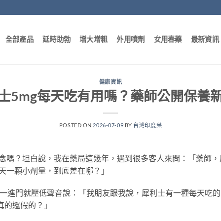
全部產品
延時助勃
增大增粗
外用噴劑
女用春藥
最新資訊
健康資訊
士5mg每天吃有用嗎？藥師公開保養
POSTED ON
2026-07-09
BY
台灣印度藥
念嗎？坦白說，我在藥局這幾年，遇到很多客人來問：「藥師，
天一顆小劑量，到底差在哪？」
，一進門就壓低聲音說：「我朋友跟我說，犀利士有一種每天吃
真的還假的？」