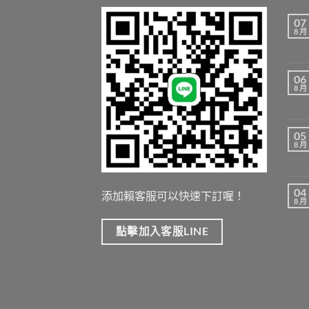
07
8 月
06
8 月
05
8 月
04
添加賴客服可以快速下訂喔！
8 月
點擊加入客服LINE