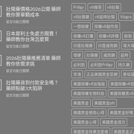
Priligy
v8偉哥
v8壯陽
壯陽藥價格2026公開 藥師
教你算單顆成本
v8壯陽藥
v8延時壯陽
Viagra
在
留言功能已關閉
一想就硬
保羅v8副作用
〈壯
陽
日本犀利士免處方開賣！
保羅v8訂購
保羅v8評價
助勃
藥
藥師教你台灣怎麼買
價
印度壯陽藥
印度威而鋼
增大
在
留言功能已關閉
格
〈日
2026
增硬
壯陽藥
威而鋼
延時
本
公
2026壯陽藥推薦清單 藥師
犀
開
教你依需求挑
必利勁
必利勁Priligy
持久藥
利
藥
在
留言功能已關閉
士
師
早洩
正品美國黑金官網
泰坦
〈2026
免
教
壯
處
壯陽藥貨到付款安全嗎？
你
美國保羅v8加強版
美國保羅v8
陽
方
藥師點破3大陷阱
算
藥
開
單
美國保羅生物科技
美國保羅黑v8
在
留言功能已關閉
推
賣！
顆
〈壯
薦
藥
美國黑金
美國黑金ptt
成
陽
清
師
本〉
藥
單
教
美國黑金使用心得
美國黑金好嗎
中
貨
藥
你
到
師
美國黑金心得
美國黑金成分
台
付
教
灣
款
美國黑金效果怎麼樣
美國黑金正
你
怎