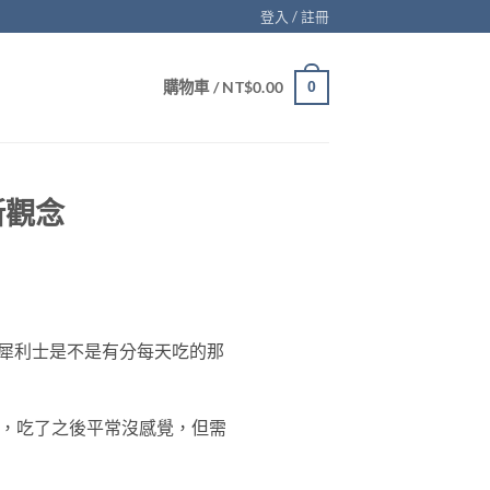
登入 / 註冊
購物車 /
NT$
0.00
0
新觀念
犀利士是不是有分每天吃的那
的，吃了之後平常沒感覺，但需