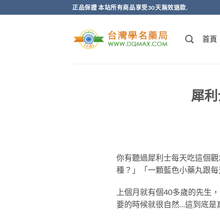
跳
正品保證 本站所有商品享受30天無效退款.
轉
至
首頁
內
容
犀利
你有聽過犀利士每天吃這個觀
種？」「一顆藍色小藥丸跟每
上個月就有個40多歲的先生
要的時候就很自然…這到底是