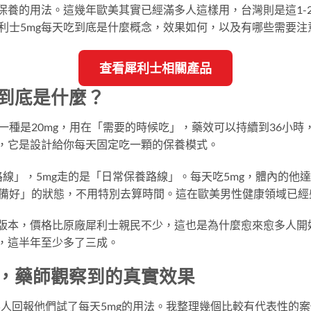
日保養的用法。這幾年歐美其實已經滿多人這樣用，台灣則是這1-
利士5mg每天吃到底是什麼概念，效果如何，以及有哪些需要注
查看犀利士相關產品
錠到底是什麼？
一種是20mg，用在「需要的時候吃」，藥效可以持續到36小時
同，它是設計給你每天固定吃一顆的保養模式。
路線」，5mg走的是「日常保養路線」。每天吃5mg，體內的他
備好」的狀態，不用特別去算時間。這在歐美男性健康領域已經
的版本，價格比原廠犀利士親民不少，這也是為什麼愈來愈多人開
人，這半年至少多了三成。
g，藥師觀察到的真實效果
客人回報他們試了每天5mg的用法。我整理幾個比較有代表性的