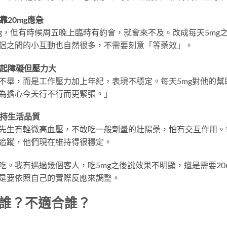
靠20mg應急
mg，但有時候周五晚上臨時有約會，就會來不及。改成每天5mg
侶之間的小互動也自然很多，不需要刻意「等藥效」。
勃起障礙但壓力大
不舉，而是工作壓力加上年紀，表現不穩定。每天5mg對他的幫
為擔心今天行不行而更緊張。」
維持生活品質
先生有輕微高血壓，不敢吃一般劑量的壯陽藥，怕有交互作用。每
追蹤，他們現在維持得很穩定。
吃。我有遇過幾個客人，吃5mg之後說效果不明顯，還是需要20
是要依照自己的實際反應來調整。
誰？不適合誰？