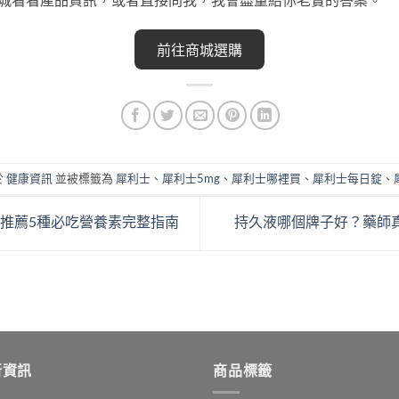
前往商城選購
於
健康資訊
並被標籤為
犀利士
、
犀利士5mg
、
犀利士哪裡買
、
犀利士每日錠
、
推薦5種必吃營養素完整指南
持久液哪個牌子好？藥師
新資訊
商品標籤