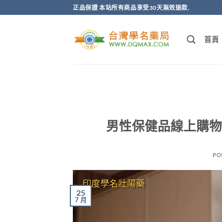
跳
正品保證 本站所有商品享受30天無效退款.
轉
至
首頁
內
容
男性保健品線上購物
PO
25
7 月