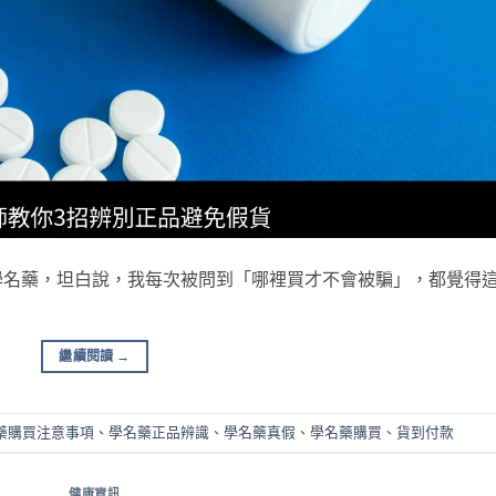
學名藥，坦白說，我每次被問到「哪裡買才不會被騙」，都覺得
繼續閱讀
→
藥購買注意事項
、
學名藥正品辨識
、
學名藥真假
、
學名藥購買
、
貨到付款
健康資訊