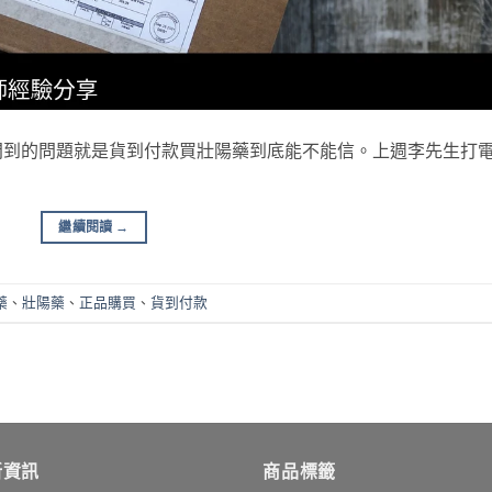
問到的問題就是貨到付款買壯陽藥到底能不能信。上週李先生打
繼續閱讀
→
藥
、
壯陽藥
、
正品購買
、
貨到付款
新資訊
商品標籤