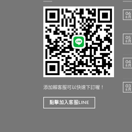
06
8 月
05
8 月
04
8 月
03
添加賴客服可以快速下訂喔！
8 月
點擊加入客服LINE