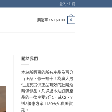
登入 / 註冊
購物車 /
NT$
0.00
0
關於我們
本站所販賣的所有產品為百分
百正品，假一賠十！為廣大男
性朋友提供正品有效的壯陽延
時保健品。凡通過本站訂購產
品的一律享受3送1、6送2、9
送3優惠方案 且30天免費鑒賞
期。