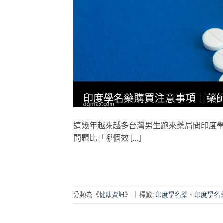
這幾年越來越多台灣男生跑來藥局問印度
問題比「哪個效 […]
分類為《
健康資訊
》
|
標籤:
印度學名藥
、
印度學名