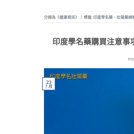
分類為《
健康資訊
》
|
標籤:
印度學名藥
、
壯陽藥網
印度學名藥購買注意事
PO
23
7 月