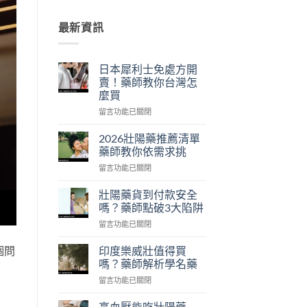
最新資訊
日本犀利士免處方開
賣！藥師教你台灣怎
麼買
在
留言功能已關閉
〈日
本
2026壯陽藥推薦清單
犀
藥師教你依需求挑
利
在
留言功能已關閉
士
〈2026
免
壯
處
壯陽藥貨到付款安全
陽
方
嗎？藥師點破3大陷阱
藥
開
在
留言功能已關閉
推
賣！
〈壯
薦
藥
陽
清
印度樂威壯值得買
個問
師
藥
單
嗎？藥師解析學名藥
教
貨
藥
你
在
留言功能已關閉
到
師
台
〈印
付
教
灣
度
款
高血壓能吃壯陽藥
你