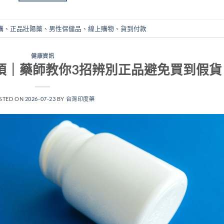
購
、
正品壯陽藥
、
男性保健品
、
線上購物
、
貨到付款
健康資訊
項｜藥師教你3招辨別正品避免買到假貨
STED ON
2026-07-23
BY
台灣印度藥