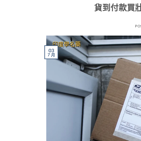
貨到付款買
PO
03
7 月