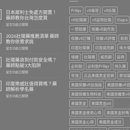
Priligy
v8偉哥
v8壯陽
日本犀利士免處方開賣！
藥師教你台灣怎麼買
v8壯陽藥
v8延時壯陽
Viagra
在
留言功能已關閉
一想就硬
保羅v8副作用
〈日
本
2026壯陽藥推薦清單 藥師
保羅v8訂購
保羅v8評價
助勃
犀
教你依需求挑
利
印度壯陽藥
印度威而鋼
增大
在
留言功能已關閉
士
〈2026
免
增硬
壯陽藥
威而鋼
延時
壯
處
壯陽藥貨到付款安全嗎？
陽
方
藥師點破3大陷阱
必利勁
必利勁Priligy
持久藥
藥
開
在
留言功能已關閉
推
賣！
早洩
正品美國黑金官網
泰坦
〈壯
薦
藥
陽
清
印度樂威壯值得買嗎？藥
師
美國保羅v8加強版
美國保羅v8
藥
單
師解析學名藥
教
貨
藥
你
美國保羅生物科技
美國保羅黑v8
在
留言功能已關閉
到
師
台
〈印
付
教
美國黑金
美國黑金ptt
灣
度
款
你
怎
樂
安
依
美國黑金使用心得
美國黑金好嗎
麼
威
全
需
買〉
壯
嗎？
美國黑金心得
美國黑金成分
求
中
值
藥
挑〉