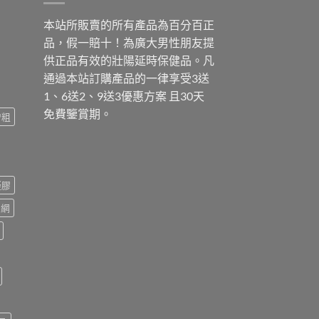
本站所販賣的所有產品為百分百正
品，假一賠十！為廣大男性朋友提
供正品有效的壯陽延時保健品。凡
通過本站訂購產品的一律享受3送
1、6送2、9送3優惠方案 且30天
免費鑒賞期。
增粗
凝膠
官網