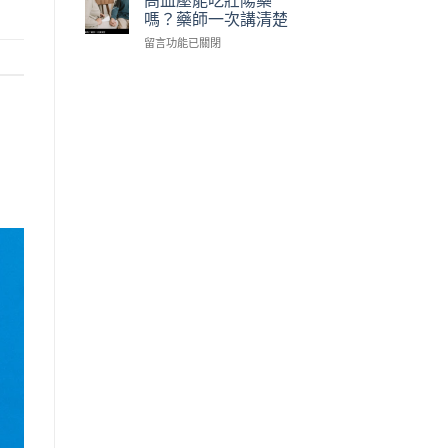
怎
樂
安
嗎？藥師一次講清楚
依
麼
威
全
需
買〉
在
留言功能已關閉
壯
嗎？
求
中
〈高
值
藥
挑〉
血
得
師
中
壓
買
點
能
嗎？
破
吃
藥
3
壯
師
大
陽
解
陷
藥
析
阱〉
嗎？
學
中
藥
名
師
藥〉
一
中
次
講
清
楚〉
中