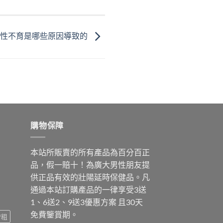
男性不育是哪些原因導致的
購物保障
本站所販賣的所有產品為百分百正
品，假一賠十！為廣大男性朋友提
供正品有效的壯陽延時保健品。凡
通過本站訂購產品的一律享受3送
1、6送2、9送3優惠方案 且30天
免費鑒賞期。
增粗