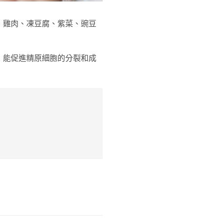
、雞肉、凍豆腐、紫菜、豌豆
，能促進精原細胞的分裂和成