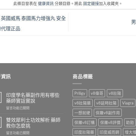
此條目發表在
健康資訊
分類目錄。將此
固定鏈接
加入收藏夾。
英國威馬 泰國馬力增強丸 安全
總代理正品
新資訊
商品標籤
Priligy
v8偉哥
v8壯陽
印度學名藥副作用有哪些
藥師實話實說
v8壯陽藥
v8延時壯陽
Viagra
在
留言功能已關閉
一想就硬
保羅v8副作用
〈印
度
雙效犀利士功效解析 藥師
保羅v8訂購
保羅v8評價
助勃
學
教你怎麼挑
名
印度壯陽藥
印度威而鋼
增大
在
留言功能已關閉
藥