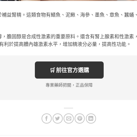
於補益腎精。這類食物有鱔魚、泥鰍、海參、墨魚、章魚、蠶蛹
醇，膽固醇是合成性激素的重要原料。還含有腎上腺素和性激素
有利於提高體內雄激素水平，增加精液分必量，提高性功能。
🛒 前往官方選購
專業藥師把關，正品保障