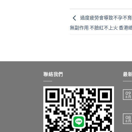
過度疲勞會導致不孕不育 
無副作用 不臉紅不上火 香港
聯絡我們
最
09
8 月
08
8 月