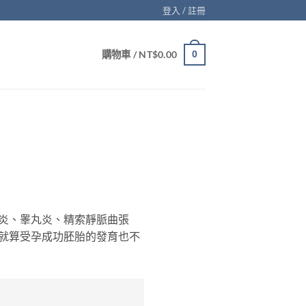
登入 / 註冊
購物車 /
NT$
0.00
0
炎、睾丸炎、精索靜脈曲張
就算受孕成功胚胎的發育也不