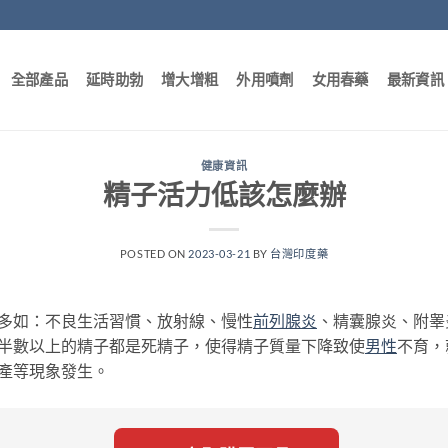
全部產品
延時助勃
增大增粗
外用噴劑
女用春藥
最新資訊
健康資訊
精子活力低該怎麼辦
POSTED ON
2023-03-21
BY
台灣印度藥
多如：不良生活習慣、放射線、慢性
前列腺炎
、精囊腺炎、附睾
半數以上的精子都是死精子，使得精子質量下降致使
男性
不育，
產等現象發生。