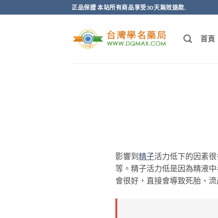
跳
正品保證 本站所有商品享受30天無效退款.
轉
至
首頁
內
容
影響到
精子
活力低下的因素很
等。精子活力低是因為精液中
會很好，直接會導致死胎、流