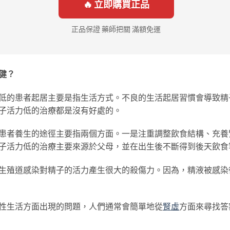
🔥 立即購買正品
正品保證 藥師把關 滿額免運
健？
低的患者起居主要是指生活方式。不良的生活起居習慣會導致精
子活力低的治療都是沒有好處的。
患者養生的途徑主要指兩個方面。一是注重調整飲食結構、充養
子活力低的治療主要來源於父母，並在出生後不斷得到後天飲食
生殖道感染對精子的活力產生很大的殺傷力。因為，精液被感染
性生活方面出現的問題，人們通常會簡單地從
腎虛
方面來尋找答