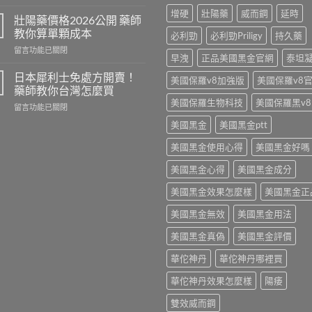
〈雙
副
增硬
壯陽藥
威而鋼
延時
效
作
壯陽藥價格2026公開 藥師
犀
用
教你算單顆成本
必利勁
必利勁Priligy
持久藥
利
有
在
留言功能已關閉
士
哪
早洩
正品美國黑金官網
泰坦
〈壯
功
些
陽
效
日本犀利士免處方開賣！
藥
美國保羅v8加強版
美國保羅v8
藥
解
藥師教你台灣怎麼買
師
價
析
實
美國保羅生物科技
美國保羅黑v8
在
留言功能已關閉
格
藥
話
〈日
2026
師
美國黑金
美國黑金ptt
實
本
公
教
說〉
犀
開
你
美國黑金使用心得
美國黑金好嗎
中
利
藥
怎
士
師
美國黑金心得
美國黑金成分
麼
免
教
挑〉
處
美國黑金效果怎麼樣
美國黑金正
你
中
方
算
開
美國黑金無效
美國黑金用法
單
賣！
顆
美國黑金真偽
美國黑金評價
藥
成
師
本〉
華佗神丹
華佗神丹哪裡買
教
中
你
華佗神丹效果怎麼樣
陽痿
台
灣
雙效威而鋼
怎