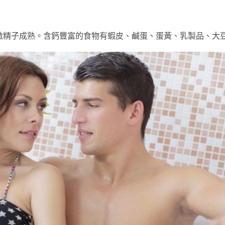
激精子成熟。含鈣豐富的食物有蝦皮、鹹蛋、蛋黃、乳製品、大