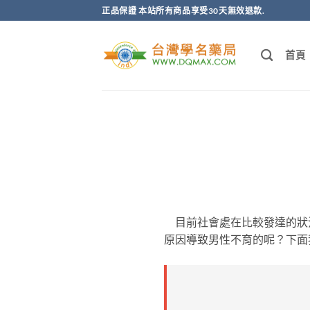
跳
正品保證 本站所有商品享受30天無效退款.
轉
至
首頁
內
容
目前社會處在比較發達的狀
原因導致男性不育的呢？下面