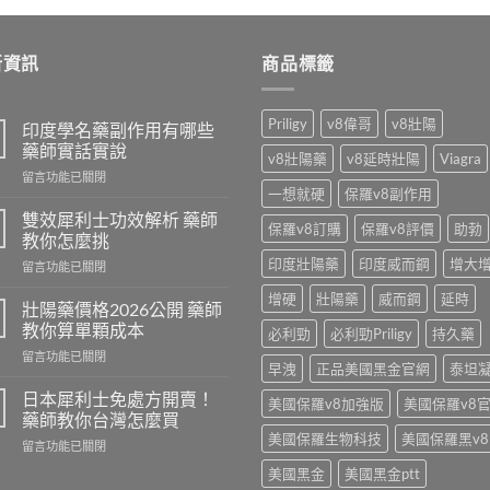
新資訊
商品標籤
Priligy
v8偉哥
v8壯陽
印度學名藥副作用有哪些
藥師實話實說
v8壯陽藥
v8延時壯陽
Viagra
在
留言功能已關閉
一想就硬
保羅v8副作用
〈印
度
雙效犀利士功效解析 藥師
保羅v8訂購
保羅v8評價
助勃
學
教你怎麼挑
名
印度壯陽藥
印度威而鋼
增大
在
留言功能已關閉
藥
〈雙
副
增硬
壯陽藥
威而鋼
延時
效
作
壯陽藥價格2026公開 藥師
犀
用
教你算單顆成本
必利勁
必利勁Priligy
持久藥
利
有
在
留言功能已關閉
士
哪
早洩
正品美國黑金官網
泰坦
〈壯
功
些
陽
效
日本犀利士免處方開賣！
藥
美國保羅v8加強版
美國保羅v8
藥
解
藥師教你台灣怎麼買
師
價
析
實
美國保羅生物科技
美國保羅黑v8
在
留言功能已關閉
格
藥
話
〈日
2026
師
美國黑金
美國黑金ptt
實
本
公
教