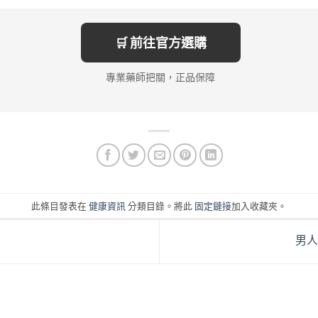
🛒 前往官方選購
專業藥師把關，正品保障
此條目發表在
健康資訊
分類目錄。將此
固定鏈接
加入收藏夾。
男