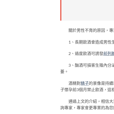
關於男性不育的原因，專家
1、長期飲酒會造成男性生
2、過度飲酒可誘發
前列
3、酗酒可損害生殖內分泌
萎。
酒精對
精子
的景像是持續
子懷孕前3個月禁止飲酒，這
通過上文的介紹，相信大家
詢專家，專家會更專業的為您