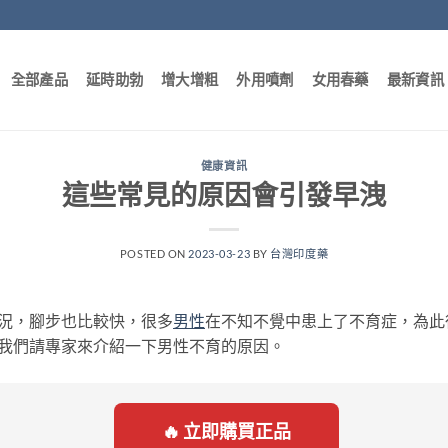
全部產品
延時助勃
增大增粗
外用噴劑
女用春藥
最新資訊
健康資訊
這些常見的原因會引發早洩
POSTED ON
2023-03-23
BY
台灣印度藥
況，腳步也比較快，很多
男性
在不知不覺中患上了不育症，為此
我們請專家來介紹一下男性不育的原因。
🔥 立即購買正品