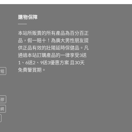
購物保障
本站所販賣的所有產品為百分百正
品，假一賠十！為廣大男性朋友提
供正品有效的壯陽延時保健品。凡
通過本站訂購產品的一律享受3送
1、6送2、9送3優惠方案 且30天
免費鑒賞期。
增粗
凝膠
官網