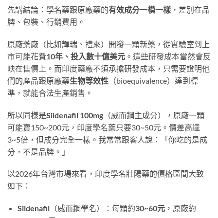
先講結論：學名藥跟原廠藥的
有效成分一模一樣
，差別在品
牌、包裝、行銷費用。
原廠藥廠（比如輝瑞、禮來）開發一顆新藥，從實驗室到上
市可能花費
10年、投入數十億美元
。這些研發成本當然會反
映在售價上。而印度藥廠不須承擔研發成本，只需要證明他
們的產品跟原廠藥
生物等效性
（bioequivalence）達到標
準，就能合法生產銷售。
所以同樣是
Sildenafil 100mg
（威而鋼主成分），原廠一顆
可能賣150~200元，印度學名藥只要30~50元。價差高達
3~5倍，但成分完全一樣。我常常跟客人說：「你吃的是成
分，不是品牌。」
以2026年台灣市場來看，印度學名壯陽藥的價格區間大致
如下：
Sildenafil
（威而鋼學名）：每顆約
30~60元
，原廠約