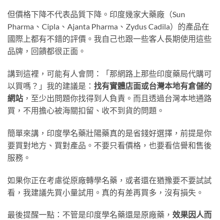
但價格下降不代表品質下降。印度幾家大藥廠（Sun
Pharma、Cipla、Ajanta Pharma、Zydus Cadila）的產品在
國際上都有不錯的評價。我自己也跟一些客人長期使用這些
品牌，回饋都很正面。
講到這裡，可能有人會問：「那網路上那些印度藥局代購可
以買嗎？」我的建議是：
找有實體店面或台灣本地有倉儲的
網站
，至少出問題你找得到人負責。而且透過台灣本地通路
買，不用擔心被海關扣留、收不到貨的問題。
簡單來講，印度學名藥壯陽藥真的是省錢好選擇，前提是你
要買對地方、買對產品。不要只看價格，也要看信譽和售後
服務。
如果你正在考慮從原廠轉學名藥，或者還在猶豫要不要試試
看，我建議先買小量試用。真的有差再買多，沒有損失。
最後提醒一點：不管是印度學名藥還是原廠藥，
效果因人而