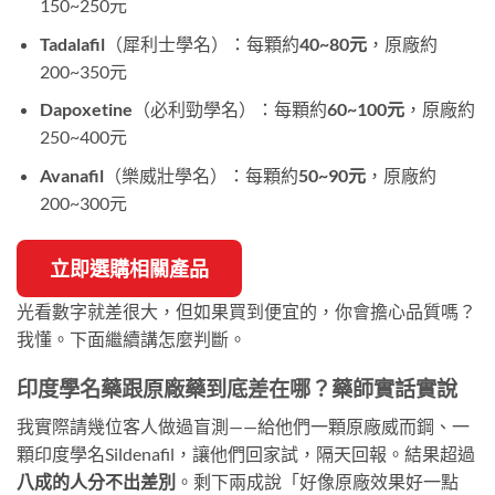
150~250元
Tadalafil
（犀利士學名）：每顆約
40~80元
，原廠約
200~350元
Dapoxetine
（必利勁學名）：每顆約
60~100元
，原廠約
250~400元
Avanafil
（樂威壯學名）：每顆約
50~90元
，原廠約
200~300元
立即選購相關產品
光看數字就差很大，但如果買到便宜的，你會擔心品質嗎？
我懂。下面繼續講怎麼判斷。
印度學名藥跟原廠藥到底差在哪？藥師實話實說
我實際請幾位客人做過盲測——給他們一顆原廠威而鋼、一
顆印度學名Sildenafil，讓他們回家試，隔天回報。結果超過
八成的人分不出差別
。剩下兩成說「好像原廠效果好一點