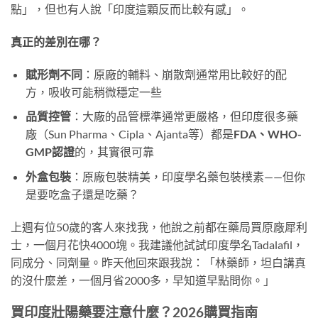
點」，但也有人說「印度這顆反而比較有感」。
真正的差別在哪？
賦形劑不同
：原廠的輔料、崩散劑通常用比較好的配
方，吸收可能稍微穩定一些
品質控管
：大廠的品管標準通常更嚴格，但印度很多藥
廠（Sun Pharma、Cipla、Ajanta等）都是
FDA、WHO-
GMP認證
的，其實很可靠
外盒包裝
：原廠包裝精美，印度學名藥包裝樸素——但你
是要吃盒子還是吃藥？
上週有位50歲的客人來找我，他說之前都在藥局買原廠犀利
士，一個月花快4000塊。我建議他試試印度學名Tadalafil，
同成分、同劑量。昨天他回來跟我說：「林藥師，坦白講真
的沒什麼差，一個月省2000多，早知道早點問你。」
買印度壯陽藥要注意什麼？2026購買指南