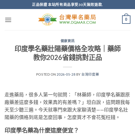
跳
正品保證 本站所有商品享受30天無效退款.
轉
至
0
內
容
健康資訊
印度學名藥壯陽藥價格全攻略｜藥師
教你2026省錢挑對正品
POSTED ON
2026-05-28
BY
台灣印度藥
走進藥局，很多人第一句就問：「林藥師，印度學名藥跟原
廠藥差這麼多錢，效果真的有差嗎？」坦白說，這問題我每
天至少聽三遍。今天就專門來跟大家聊清楚——印度學名壯
陽藥的價格到底是怎麼回事，怎麼買才不會花冤枉錢。
印度學名藥為什麼這麼便宜？