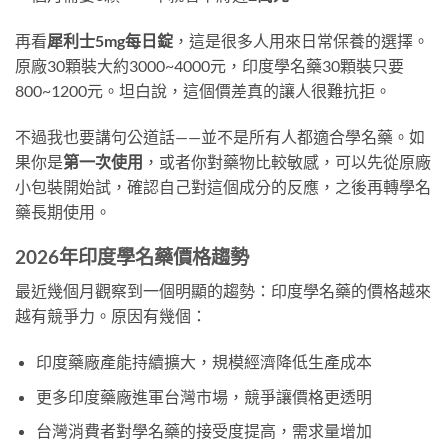
再看
犀利士5mg每日錠
，這是很多人用來日常保養的選擇。
原廠30顆裝大約3000~4000元，印度學名藥30顆裝只要
800~1200元。坦白說，這個價差真的讓人很難抗拒。
不過我也要講句公道話——並不是所有人都適合學名藥。如
果你是
第一次使用
，或者你對藥物比較敏感，可以先從原廠
小包裝開始試，確認自己對這個成分的反應，之後再轉學名
藥長期使用。
2026年印度學名藥價格趨勢
最近幾個月觀察到一個明顯的趨勢：印度學名藥的價格越來
越有競爭力。原因有幾個：
印度藥廠產能持續擴大，規模經濟降低生產成本
更多印度藥廠進軍台灣市場，競爭讓價格更透明
台灣消費者對學名藥的接受度提高，需求量增加