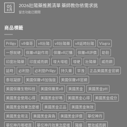
格
析
本
2026壯陽藥推薦清單 藥師教你依需求挑
2026
05
藥
犀
8 月
公
師
在
留言功能已關閉
利
開
教
〈2026
士
藥
你
壯
免
師
怎
陽
商品標籤
處
教
麼
藥
方
你
挑〉
推
開
算
中
薦
賣！
Priligy
v8偉哥
v8壯陽
v8壯陽藥
v8延時壯陽
Viagra
單
清
藥
顆
單
師
一想就硬
保羅v8副作用
保羅v8訂購
保羅v8評價
助勃
成
藥
教
本〉
師
印度壯陽藥
印度威而鋼
增大增粗
增硬
壯陽藥
威而鋼
你
中
教
台
你
延時
必利勁
必利勁Priligy
持久藥
早洩
正品美國黑金官網
灣
依
怎
需
泰坦凝膠
美國保羅v8加強版
美國保羅v8官網
麼
求
買〉
美國保羅生物科技
美國保羅黑v8
美國黑金
美國黑金ptt
挑〉
中
中
美國黑金使用心得
美國黑金好嗎
美國黑金心得
美國黑金成分
美國黑金效果怎麼樣
美國黑金正品
美國黑金無效
美國黑金用法
美國黑金真偽
美國黑金評價
華佗神丹
華佗神丹哪裡買
華佗神丹效果怎麼樣
陽痿
雙效威而鋼