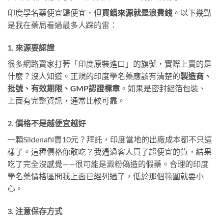
印度學名藥便宜歸便宜，但
買錯來源就是浪費錢
。以下幾點
是我在藥局看過最多人踩的雷：
1. 來源要認證
很多網路賣家打著「印度原裝進口」的旗號，實際上賣的是
什麼？沒人知道。正規的印度學名藥應該有清楚的
製造商、
批號、有效期限、GMP認證標章
。如果是密封鋁箔包裝、
上面有完整資訊，通常比較可靠。
2. 價格不是越便宜越好
一顆Sildenafil賣10元？拜託，印度當地的出廠成本都不只這
樣了。這種價格你敢吃？我遇過客人買了超便宜的貨，結果
吃了完全沒感覺——很可能是澱粉偽造的假藥。合理的印度
學名藥價格區間我上面已經列過了，低於那個範圍就要小
心。
3. 注意保存方式