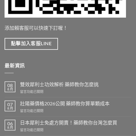
添加賴客服可以快速下訂喔！
點擊加入客服LINE
最新資訊
雙效犀利士功效解析 藥師教你怎麼挑
08
8 月
在
留言功能已關閉
〈雙
效
壯陽藥價格2026公開 藥師教你算單顆成本
07
犀
8 月
在
留言功能已關閉
利
〈壯
士
陽
日本犀利士免處方開賣！藥師教你台灣怎麼買
功
06
藥
8 月
效
在
留言功能已關閉
價
解
〈日