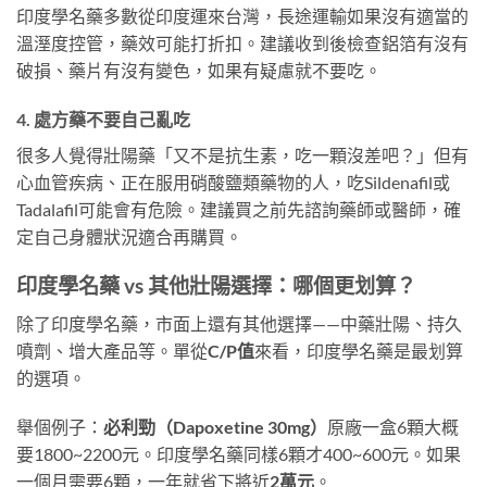
印度學名藥多數從印度運來台灣，長途運輸如果沒有適當的
溫溼度控管，藥效可能打折扣。建議收到後檢查鋁箔有沒有
破損、藥片有沒有變色，如果有疑慮就不要吃。
4. 處方藥不要自己亂吃
很多人覺得壯陽藥「又不是抗生素，吃一顆沒差吧？」但有
心血管疾病、正在服用硝酸鹽類藥物的人，吃Sildenafil或
Tadalafil可能會有危險。建議買之前先諮詢藥師或醫師，確
定自己身體狀況適合再購買。
印度學名藥 vs 其他壯陽選擇：哪個更划算？
除了印度學名藥，市面上還有其他選擇——中藥壯陽、持久
噴劑、增大產品等。單從
C/P值
來看，印度學名藥是最划算
的選項。
舉個例子：
必利勁（Dapoxetine 30mg）
原廠一盒6顆大概
要1800~2200元。印度學名藥同樣6顆才400~600元。如果
一個月需要6顆，一年就省下將近
2萬元
。