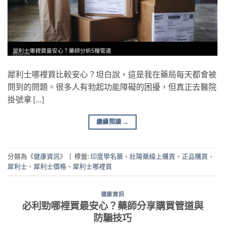
犀利士哪裡買比較安心？坦白說，這是我在藥局每天都會被
問到的問題。很多人有勃起功能障礙的困擾，但真正去醫院
掛號拿 […]
繼續閱讀
→
分類為《
健康資訊
》
|
標籤:
印度學名藥
、
壯陽藥線上購買
、
正品購買
、
犀利士
、
犀利士價格
、
犀利士哪裡買
健康資訊
必利勁哪裡買最安心？藥師分享購買管道與
防騙技巧