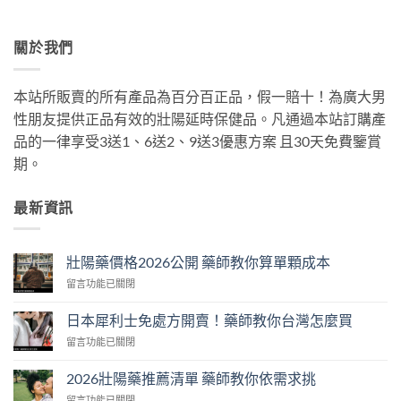
關於我們
本站所販賣的所有產品為百分百正品，假一賠十！為廣大男
性朋友提供正品有效的壯陽延時保健品。凡通過本站訂購產
品的一律享受3送1、6送2、9送3優惠方案 且30天免費鑒賞
期。
最新資訊
壯陽藥價格2026公開 藥師教你算單顆成本
在
留言功能已關閉
〈壯
陽
日本犀利士免處方開賣！藥師教你台灣怎麼買
藥
在
留言功能已關閉
價
〈日
格
本
2026
2026壯陽藥推薦清單 藥師教你依需求挑
犀
公
在
留言功能已關閉