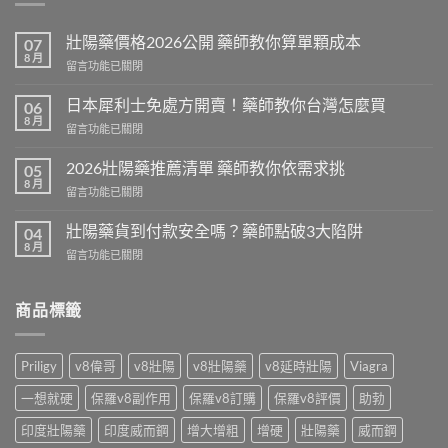
壯陽藥價格2026公開 藥師教你算單顆成本
07
8 月
在
留言功能已關閉
〈壯
陽
日本犀利士免處方開賣！藥師教你台灣怎麼買
06
藥
8 月
在
留言功能已關閉
價
〈日
格
本
2026壯陽藥推薦清單 藥師教你依需求挑
2026
05
犀
8 月
公
在
留言功能已關閉
利
開
〈2026
士
藥
壯
壯陽藥貨到付款安全嗎？藥師點破3大陷阱
免
04
師
陽
8 月
處
教
在
留言功能已關閉
藥
方
你
〈壯
推
開
算
陽
薦
賣！
單
藥
商品標籤
清
藥
顆
貨
單
師
成
到
藥
教
本〉
付
師
Priligy
v8偉哥
v8壯陽
v8壯陽藥
v8延時壯陽
Viagra
你
中
款
教
台
安
你
一想就硬
保羅v8副作用
保羅v8訂購
保羅v8評價
助勃
灣
全
依
怎
嗎？
印度壯陽藥
印度威而鋼
增大增粗
增硬
壯陽藥
威而鋼
需
麼
藥
求