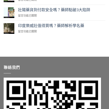
利
開
〈2026
士
藥
壯
免
壯陽藥貨到付款安全嗎？藥師點破3大陷阱
師
陽
處
教
在
留言功能已關閉
藥
方
你
〈壯
推
開
算
陽
薦
印度樂威壯值得買嗎？藥師解析學名藥
賣！
單
藥
清
藥
顆
在
留言功能已關閉
貨
單
師
成
〈印
到
藥
教
本〉
度
付
師
你
中
樂
款
教
台
威
安
你
灣
壯
全
依
怎
值
嗎？
需
麼
得
藥
求
買〉
買
師
挑〉
中
聯絡我們
嗎？
點
中
藥
破
師
3
解
大
析
陷
學
阱〉
名
中
藥〉
中