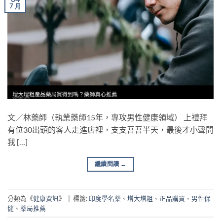
7 月
文／林藥師（執業藥師15年，專攻男性健康領域） 上禮拜
有位30出頭的客人走進店裡，支支吾吾半天，最後才小聲問
我 […]
繼續閱讀
→
分類為《
健康資訊
》
|
標籤:
印度學名藥
、
增大增粗
、
正品購買
、
男性保
健
、
藥局推薦