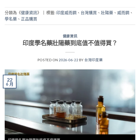
分類為《
健康資訊
》
|
標籤:
印度威而鋼
、
台灣購買
、
壯陽藥
、
威而鋼
、
學名藥
、
正品購買
健康資訊
印度學名藥壯陽藥到底值不值得買？
POSTED ON
2026-06-22
BY
台灣印度藥
22
6 月