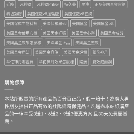
買〉
師
延時
必利勁
必利勁Priligy
持久藥
早洩
正品美國黑金官網
挑〉
中
點
中
破
泰坦凝膠
美國保羅v8加強版
美國保羅v8官網
3
美國保羅生物科技
美國保羅黑v8
美國黑金
美國黑金ptt
大
陷
美國黑金使用心得
美國黑金好嗎
美國黑金心得
美國黑金成分
阱〉
中
美國黑金效果怎麼樣
美國黑金正品
美國黑金無效
美國黑金用法
美國黑金真偽
美國黑金評價
華佗神丹
華佗神丹哪裡買
華佗神丹效果怎麼樣
陽痿
雙效威而鋼
購物保障
本站所販賣的所有產品為百分百正品，假一賠十！為廣大男
性朋友提供正品有效的壯陽延時保健品。凡通過本站訂購產
品的一律享受3送1、6送2、9送3優惠方案 且30天免費鑒賞
期。