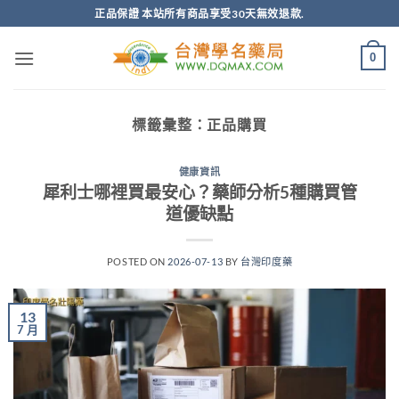
跳
正品保證 本站所有商品享受30天無效退款.
轉
至
0
內
容
標籤彙整：
正品購買
健康資訊
犀利士哪裡買最安心？藥師分析5種購買管
道優缺點
POSTED ON
2026-07-13
BY
台灣印度藥
13
7 月