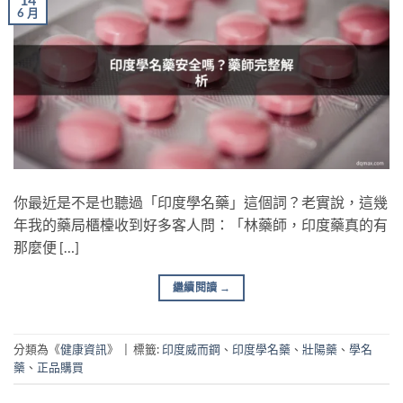
6 月
你最近是不是也聽過「印度學名藥」這個詞？老實說，這幾
年我的藥局櫃檯收到好多客人問：「林藥師，印度藥真的有
那麼便 […]
繼續閱讀
→
分類為《
健康資訊
》
|
標籤:
印度威而鋼
、
印度學名藥
、
壯陽藥
、
學名
藥
、
正品購買