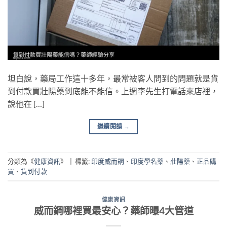
坦白說，藥局工作這十多年，最常被客人問到的問題就是貨
到付款買壯陽藥到底能不能信。上週李先生打電話來店裡，
說他在 […]
繼續閱讀
→
分類為《
健康資訊
》
|
標籤:
印度威而鋼
、
印度學名藥
、
壯陽藥
、
正品購
買
、
貨到付款
健康資訊
威而鋼哪裡買最安心？藥師曝4大管道