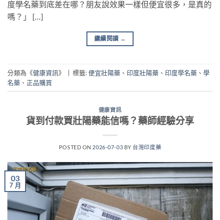
度學名藥到底差在哪？朋友說效果一樣但便宜很多，是真的
嗎？」 […]
繼續閱讀
→
分類為《
健康資訊
》
|
標籤:
便宜壯陽藥
、
印度壯陽藥
、
印度學名藥
、
學
名藥
、
正品購買
健康資訊
貨到付款買壯陽藥能信嗎？藥師經驗分享
POSTED ON
2026-07-03
BY
台灣印度藥
03
7 月