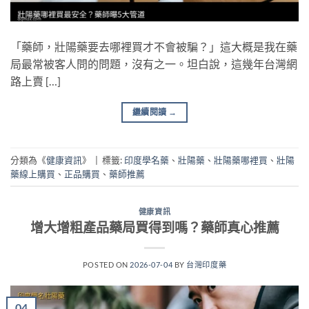
「藥師，壯陽藥要去哪裡買才不會被騙？」這大概是我在藥
局最常被客人問的問題，沒有之一。坦白說，這幾年台灣網
路上賣 […]
繼續閱讀
→
分類為《
健康資訊
》
|
標籤:
印度學名藥
、
壯陽藥
、
壯陽藥哪裡買
、
壯陽
藥線上購買
、
正品購買
、
藥師推薦
健康資訊
增大增粗產品藥局買得到嗎？藥師真心推薦
POSTED ON
2026-07-04
BY
台灣印度藥
04