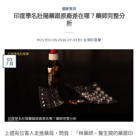
健康資訊
印度學名壯陽藥跟原廠差在哪？藥師完整分
析
POSTED ON
2026-07-03
BY
台灣印度藥
03
7 月
上週有位客人走進藥局，問我：「林藥師，醫生開的藥跟印