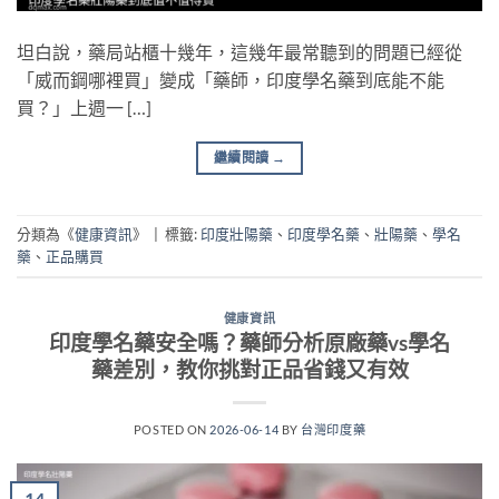
坦白說，藥局站櫃十幾年，這幾年最常聽到的問題已經從
「威而鋼哪裡買」變成「藥師，印度學名藥到底能不能
買？」上週一 […]
繼續閱讀
→
分類為《
健康資訊
》
|
標籤:
印度壯陽藥
、
印度學名藥
、
壯陽藥
、
學名
藥
、
正品購買
健康資訊
印度學名藥安全嗎？藥師分析原廠藥vs學名
藥差別，教你挑對正品省錢又有效
POSTED ON
2026-06-14
BY
台灣印度藥
14