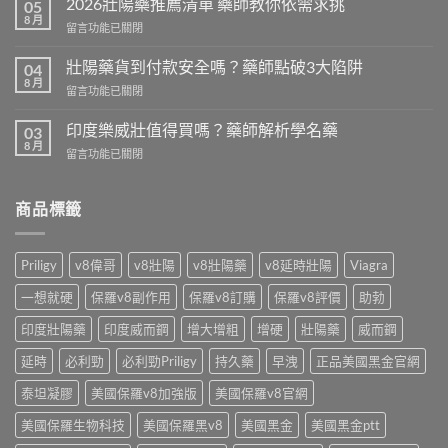
2026壯陽藥推薦清單 藥師教你依需求挑
05
犀
8 月
在
留言功能已關閉
利
〈2026
士
壯
壯陽藥貨到付款安全嗎？藥師點破3大陷阱
免
04
陽
8 月
處
在
留言功能已關閉
藥
方
〈壯
推
開
陽
印度樂威壯值得買嗎？藥師解析學名藥
薦
03
賣！
藥
8 月
清
藥
在
留言功能已關閉
貨
單
師
〈印
到
藥
教
度
付
師
你
樂
商品標籤
款
教
台
威
安
你
灣
壯
全
依
怎
值
嗎？
Priligy
v8偉哥
v8壯陽
v8壯陽藥
v8延時壯陽
Viagra
需
麼
得
藥
求
買〉
買
師
一想就硬
保羅v8副作用
保羅v8訂購
保羅v8評價
助勃
挑〉
中
嗎？
點
中
藥
印度壯陽藥
印度威而鋼
增大增粗
增硬
壯陽藥
威而鋼
破
師
3
解
延時
必利勁
必利勁Priligy
持久藥
早洩
正品美國黑金官網
大
析
陷
學
泰坦凝膠
美國保羅v8加強版
美國保羅v8官網
阱〉
名
中
美國保羅生物科技
美國保羅黑v8
美國黑金
美國黑金ptt
藥〉
中