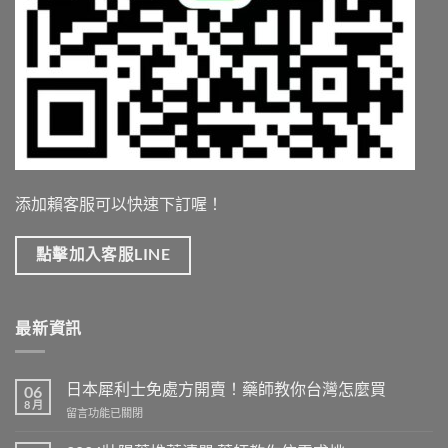
添加賴客服可以快速下訂喔！
點擊加入客服LINE
最新資訊
日本犀利士免處方開賣！藥師教你台灣怎麼買
06
8 月
在
留言功能已關閉
〈日
本