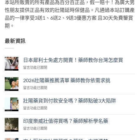
本站所販賣的所有產品為百分百正品，假一賠十！為廣大男
性朋友提供正品有效的壯陽延時保健品。凡通過本站訂購產
品的一律享受3送1、6送2、9送3優惠方案 且30天免費鑒賞
期。
最新資訊
日本犀利士免處方開賣！藥師教你台灣怎麼買
在
留言功能已關閉
〈日
本
2026壯陽藥推薦清單 藥師教你依需求挑
犀
在
留言功能已關閉
利
〈2026
士
壯
免
壯陽藥貨到付款安全嗎？藥師點破3大陷阱
陽
處
在
留言功能已關閉
藥
方
〈壯
推
開
陽
薦
印度樂威壯值得買嗎？藥師解析學名藥
賣！
藥
清
藥
在
留言功能已關閉
貨
單
師
〈印
到
藥
教
度
付