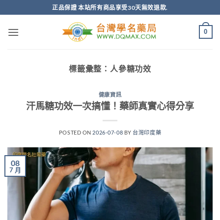
跳
正品保證 本站所有商品享受30天無效退款.
轉
至
0
內
容
標籤彙整：
人參糖功效
健康資訊
汗馬糖功效一次搞懂！藥師真實心得分享
POSTED ON
2026-07-08
BY
台灣印度藥
08
7 月