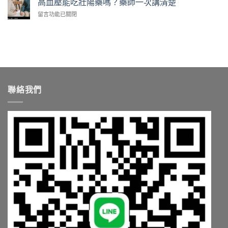
高血壓能吃壯陽藥嗎？藥師一次講清楚
師
你
樂
款
教
台
在
留言功能已關閉
威
安
你
灣
〈高
壯
全
依
怎
血
值
嗎？
需
麼
壓
得
藥
求
買〉
能
買
師
挑〉
中
吃
嗎？
點
中
壯
藥
破
陽
師
3
藥
解
大
聯絡我們
嗎？
析
陷
藥
學
阱〉
師
名
中
一
藥〉
次
中
講
清
楚〉
中