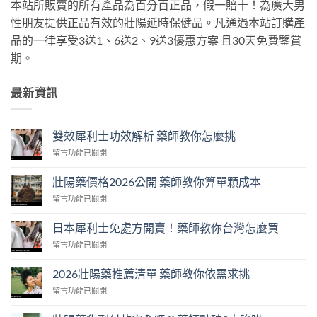
本站所販賣的所有產品為百分百正品，假一賠十！為廣大男
性朋友提供正品有效的壯陽延時保健品。凡通過本站訂購產
品的一律享受3送1、6送2、9送3優惠方案 且30天免費鑒賞
期。
最新資訊
雙效犀利士功效解析 藥師教你怎麼挑
在
留言功能已關閉
〈雙
效
壯陽藥價格2026公開 藥師教你算單顆成本
犀
在
留言功能已關閉
利
〈壯
士
陽
功
日本犀利士免處方開賣！藥師教你台灣怎麼買
藥
效
在
留言功能已關閉
價
解
〈日
格
析
本
2026
2026壯陽藥推薦清單 藥師教你依需求挑
藥
犀
公
師
在
留言功能已關閉
利
開
教
〈2026
士
藥
你
壯
免