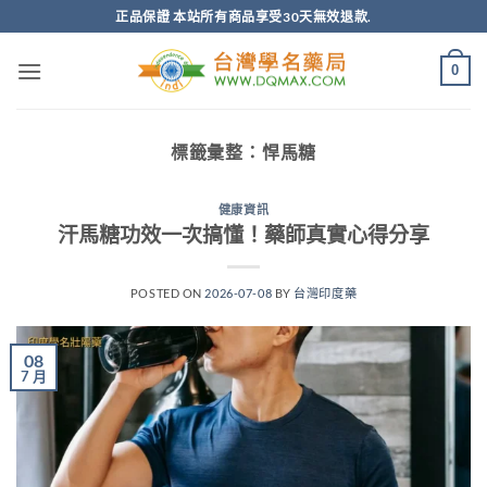
跳
正品保證 本站所有商品享受30天無效退款.
轉
至
0
內
容
標籤彙整：
悍馬糖
健康資訊
汗馬糖功效一次搞懂！藥師真實心得分享
POSTED ON
2026-07-08
BY
台灣印度藥
08
7 月