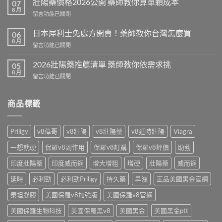
壯陽藥價格2026公開 藥師教你算單顆成本
07
犀
8 月
在
留言功能已關閉
利
〈壯
士
陽
日本犀利士免處方開賣！藥師教你台灣怎麼買
功
06
藥
8 月
效
在
留言功能已關閉
價
解
〈日
格
析
本
2026壯陽藥推薦清單 藥師教你依需求挑
2026
05
藥
犀
8 月
公
師
在
留言功能已關閉
利
開
教
〈2026
士
藥
你
壯
免
師
怎
陽
商品標籤
處
教
麼
藥
方
你
挑〉
推
開
算
中
薦
賣！
Priligy
v8偉哥
v8壯陽
v8壯陽藥
v8延時壯陽
Viagra
單
清
藥
顆
單
師
一想就硬
保羅v8副作用
保羅v8訂購
保羅v8評價
助勃
成
藥
教
本〉
師
印度壯陽藥
印度威而鋼
增大增粗
增硬
壯陽藥
威而鋼
你
中
教
台
你
延時
必利勁
必利勁Priligy
持久藥
早洩
正品美國黑金官網
灣
依
怎
需
泰坦凝膠
美國保羅v8加強版
美國保羅v8官網
麼
求
買〉
美國保羅生物科技
美國保羅黑v8
美國黑金
美國黑金ptt
挑〉
中
中