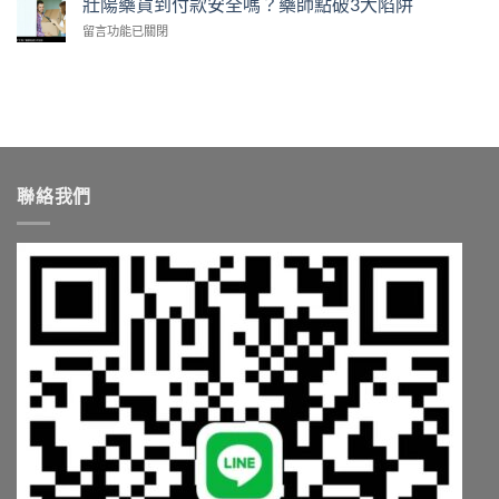
壯陽藥貨到付款安全嗎？藥師點破3大陷阱
師
怎
陽
處
教
麼
在
留言功能已關閉
藥
方
你
挑〉
〈壯
推
開
算
中
陽
薦
賣！
單
藥
清
藥
顆
貨
單
師
成
到
藥
教
本〉
付
師
你
中
款
教
台
安
你
灣
聯絡我們
全
依
怎
嗎？
需
麼
藥
求
買〉
師
挑〉
中
點
中
破
3
大
陷
阱〉
中