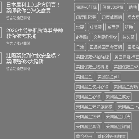
陽
日本犀利士免處方開賣！
保羅v8訂購
保羅v8評價
助勃
藥
藥師教你台灣怎麼買
價
印度壯陽藥
印度威而鋼
增大
在
留言功能已關閉
格
〈日
2026
增硬
壯陽藥
威而鋼
延時
本
公
2026壯陽藥推薦清單 藥師
犀
開
教你依需求挑
必利勁
必利勁Priligy
持久藥
利
藥
在
留言功能已關閉
士
師
早洩
正品美國黑金官網
泰坦
〈2026
免
教
壯
處
壯陽藥貨到付款安全嗎？
你
美國保羅v8加強版
美國保羅v8
陽
方
藥師點破3大陷阱
算
藥
開
單
美國保羅生物科技
美國保羅黑v8
在
留言功能已關閉
推
賣！
顆
〈壯
薦
藥
美國黑金
美國黑金ptt
成
陽
清
師
本〉
藥
單
教
美國黑金使用心得
美國黑金好嗎
中
貨
藥
你
到
師
美國黑金心得
美國黑金成分
台
付
教
灣
款
美國黑金效果怎麼樣
美國黑金正
你
怎
安
依
麼
全
美國黑金無效
美國黑金用法
需
買〉
嗎？
求
中
美國黑金真偽
美國黑金評價
藥
挑〉
師
中
華佗神丹
華佗神丹哪裡買
點