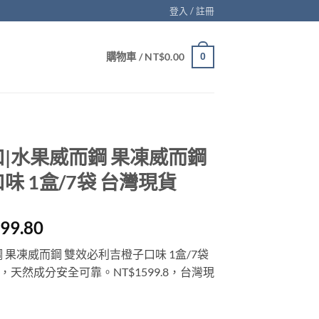
登入 / 註冊
購物車 /
NT$
0.00
0
|水果威而鋼 果凍威而鋼
 1盒/7袋 台灣現貨
目
599.80
前
 果凍威而鋼 雙效必利吉橙子口味 1盒/7袋
價
天然成分安全可靠。NT$1599.8，台灣現
格：
999.00。
NT$1,599.80。