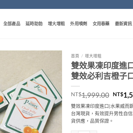
全部產品
延時助勃
增大增粗
外用噴劑
女用春藥
最新資訊
首頁
/
增大增粗
雙效果凍印度進口
雙效必利吉橙子口味
原
1,999.00
1,
NT$
NT$
始
雙效果凍印度進口|水果威而鋼
價
台灣現貨，有效提升男性自信，
格：
貨供應，品質保證。
NT$1,