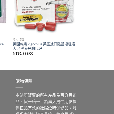
增大增粗
ce
美國威樂 vigrxplus 美國進口陰莖增粗增
大 台灣藥局總代理
NT$
1,999.00
購物保障
本站所販賣的所有產品為百分百正
品，假一賠十！為廣大男性朋友提
供正品有效的壯陽延時保健品。凡