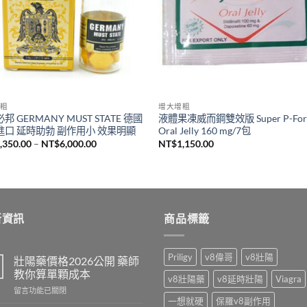
粗
增大增粗
邦 GERMANY MUST STATE 德國
液體果凍威而鋼雙效版 Super P-For
進口 延時助勃 副作用小 效果明顯
Oral Jelly 160 mg/7包
價
,350.00
–
NT$
6,000.00
NT$
1,150.00
格
範
圍：
NT$1,350.00
到
NT$6,000.00
新資訊
商品標籤
Priligy
v8偉哥
v8壯陽
壯陽藥價格2026公開 藥師
教你算單顆成本
v8壯陽藥
v8延時壯陽
Viagra
在
留言功能已關閉
一想就硬
保羅v8副作用
〈壯