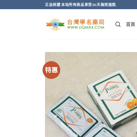
跳
正品保證 本站所有商品享受30天無效退款.
轉
至
首頁
內
容
特惠