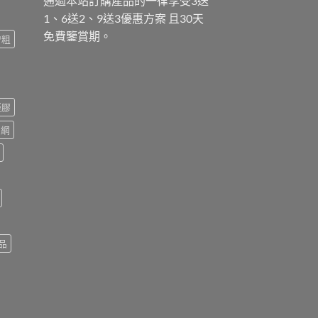
通過本站訂購產品的一律享受3送
1、6送2、9送3優惠方案 且30天
免費鑒賞期。
增粗
凝膠
官網
品