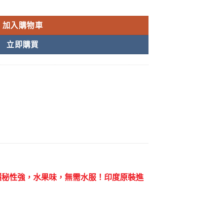
威而鋼 雙效必利吉橙子口味 1盒/7袋 台灣現貨 數量
加入購物車
立即購買
隱秘性強，水果味，無需水服！印度原裝進