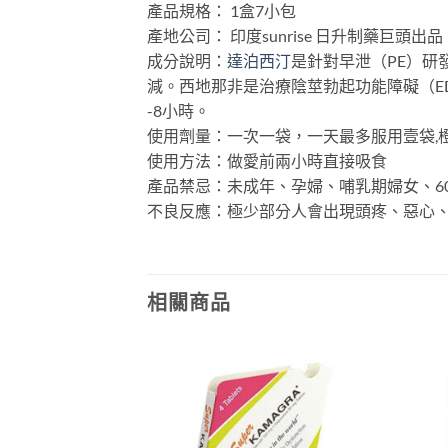
產品規格： 1盒7小包
產地公司： 印度sunrise 日升制藥巨頭出品
成分說明：
達泊西汀
是針對早泄（PE）研
減。西地那非是治療陰莖勃起功能障礙（ED
-8小時。
使用劑量：一次一袋，一天最多服用壹袋,
使用方法：做愛前兩小時直接吸食
產品禁忌：未成年、孕婦、哺乳期婦女、6
不良反應：極少部分人會出現頭疼、惡心
相關商品